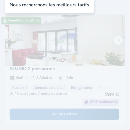
à votre sélection
Nous recherchons les meilleurs tarifs
Annulation gratuite
STUDIO 2 personnes
18m²
2 Adultes
1 Sdb
Accès wifi
Animaux autorisés *
Réfrigérateur
Micro-ondes
Fo
Du 16 au 23 janv., 7 nuits, à partir de
289 €
29 € remboursés
Voir les offres