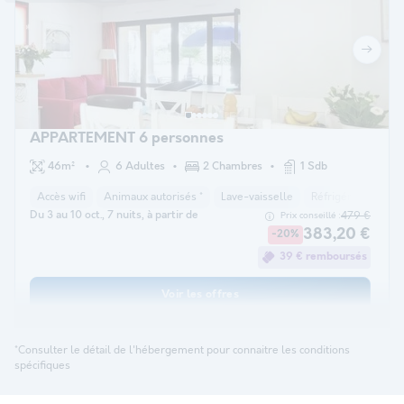
APPARTEMENT 6 personnes
46m²
6 Adultes
2 Chambres
1 Sdb
Accès wifi
Animaux autorisés *
Lave-vaisselle
Réfrigérateur
M
Du 3 au 10 oct., 7 nuits, à partir de
479 €
Prix conseillé :
383,20 €
-20%
39 € remboursés
Voir les offres
*Consulter le détail de l'hébergement pour connaitre les conditions
spécifiques