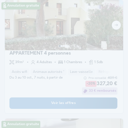
Annulation gratuite
APPARTEMENT 4 personnes
39m²
4 Adultes
1 Chambres
1 Sdb
Accès wifi
Animaux autorisés *
Lave-vaisselle
Réfrigérateur
M
Du 3 au 10 oct., 7 nuits, à partir de
409 €
Prix conseillé :
327,20 €
-20%
33 € remboursés
Voir les offres
Annulation gratuite