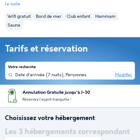
la suite
Wifi gratuit
Bord de mer
Club enfant
Hammam
Sauna
Tarifs et réservation
Votre recherche
Date d'arrivée
(
7 nuits
),
Personnes
Modifier
Annulation Gratuite jusqu'à J-30
Réservez l'esprit tranquille !
Choisissez votre hébergement
Les
3
hébergements correspondant