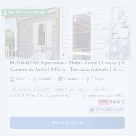
Cancellazione gratuita
BUNGALOW 6 persone - Mobil-home | Classic | 3
Camere da letto | 6 Pers. | Terrazza rialzata | Aria
condizionata.
33m²
6 adulti
3 camere
1 bagno
Terrazza semi coperta
Animali ammessi *
macchina per il caffè
co
Dal 12 al 19 set, 7 notti, a partire da
490 €
Prezzo consigliato:
364 €
-25%
37 € rimborsato
Vedere le offerte