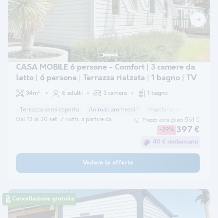
CASA MOBILE 6 persone - Comfort | 3 camere da
letto | 6 persone | Terrazza rialzata | 1 bagno | TV
34m²
6 adulti
3 camere
1 bagno
Terrazza semi coperta
Animali ammessi *
macchina per il caffè
co
Dal 13 al 20 set, 7 notti, a partire da
561 €
Prezzo consigliato:
397 €
-29%
40 € rimborsato
Vedere le offerte
Cancellazione gratuita