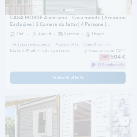
CASA MOBILE 4 persone - Casa mobile | Premium
Exclusive | 2 Camere da letto | 4 Persone |
Terrazza Lounge | Aria condizionata | TV
31m²
4 adulti
2 camere
1 bagno
Terrazza semi coperta
Accesso WiFi
Animali ammessi *
macchina 
Dal 12 al 19 set, 7 notti, a partire da
707 €
Prezzo consigliato:
504 €
-28%
51 € rimborsato
Vedere le offerte