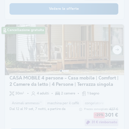
Vedere le offerte
Cancellazione gratuita
CASA MOBILE 4 persone - Casa mobile | Comfort |
2 Camere da letto | 4 Persone | Terrazza singola
30m²
4 adulti
2 camere
1 bagno
Animali ammessi *
macchina per il caffè
congelatore
frigorifero
Dal 12 al 19 set, 7 notti, a partire da
427 €
Prezzo consigliato:
301 €
-29%
31 € rimborsato