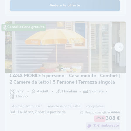
Vedere le offerte
Cancellazione gratuita
CASA MOBILE 5 persone - Casa mobile | Comfort |
2 Camere da letto | 5 Persone | Terrazza singola
32m²
4 adulti
1 bambini
2 camere
1 bagno
Animali ammessi *
macchina per il caffè
congelatore
frigorifero
Dal 11 al 18 set, 7 notti, a partire da
434 €
Prezzo consigliato:
308 €
-29%
31 € rimborsato