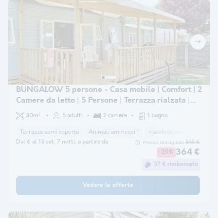
BUNGALOW 5 persone - Casa mobile | Comfort | 2
Camere da letto | 5 Persone | Terrazza rialzata |
Aria condizionata
30m²
5 adulti
2 camere
1 bagno
Terrazza semi coperta
Animali ammessi *
macchina per il caffè
co
Dal 6 al 13 set, 7 notti, a partire da
518 €
Prezzo consigliato:
364 €
-29%
37 € rimborsato
Vedere le offerte