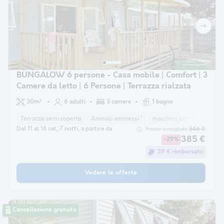
BUNGALOW 6 persone - Casa mobile | Comfort | 3
Camere da letto | 6 Persone | Terrazza rialzata
30m²
6 adulti
3 camere
1 bagno
Terrazza semi coperta
Animali ammessi *
macchina per il caffè
co
Dal 11 al 18 set, 7 notti, a partire da
546 €
Prezzo consigliato:
385 €
-29%
39 € rimborsato
Vedere le offerte
Cancellazione gratuita