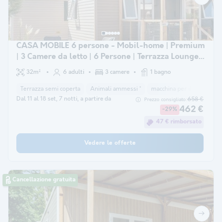
CASA MOBILE 6 persone - Mobil-home | Premium
| 3 Camere da letto | 6 Persone | Terrazza Lounge |
Aria condizionata | TV
32m²
6 adulti
3 camere
1 bagno
Terrazza semi coperta
Animali ammessi *
macchina per il caffè
la
Dal 11 al 18 set, 7 notti, a partire da
658 €
Prezzo consigliato:
462 €
-29%
47 € rimborsato
Vedere le offerte
Cancellazione gratuita