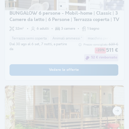
BUNGALOW 6 persone - Mobil-home | Classic | 3
Camere da letto | 6 Persone | Terrazza coperta | TV
32m²
6 adulti
3 camere
1 bagno
Terrazza semi coperta
Animali ammessi *
macchina per il caffè
co
Dal 30 ago al 6 set, 7 notti, a partire
639 €
Prezzo consigliato:
da
511 €
-20%
52 € rimborsato
Vedere le offerte