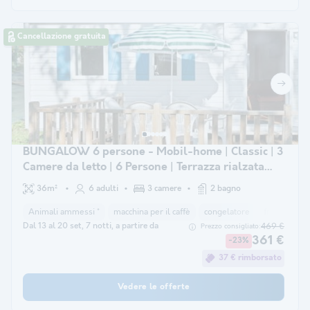
Cancellazione gratuita
BUNGALOW 6 persone - Mobil-home | Classic | 3
Camere da letto | 6 Persone | Terrazza rialzata
scoperta | 2 bagni
36m²
6 adulti
3 camere
2 bagno
Animali ammessi *
macchina per il caffè
congelatore
frigorifero
Dal 13 al 20 set, 7 notti, a partire da
469 €
Prezzo consigliato:
361 €
-23%
37 € rimborsato
Vedere le offerte