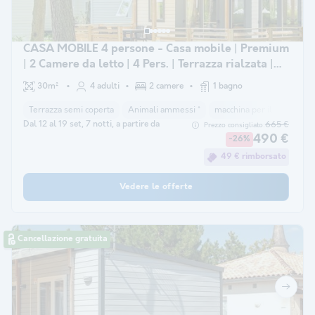
CASA MOBILE 4 persone - Casa mobile | Premium
| 2 Camere da letto | 4 Pers. | Terrazza rialzata |
Aria condizionata.
30m²
4 adulti
2 camere
1 bagno
Terrazza semi coperta
Animali ammessi *
macchina per il caffè
la
Dal 12 al 19 set, 7 notti, a partire da
665 €
Prezzo consigliato:
490 €
-26%
49 € rimborsato
Vedere le offerte
Cancellazione gratuita