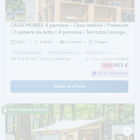
CASA MOBILE 4 persone - Casa mobile | Premium
| 2 camere da letto | 4 persone | Terrazza Lounge |
Aria condizionata | TV
32m²
4 adulti
2 camere
1 bagno
Terrazza coperta
Animali ammessi *
macchina per il caffè
lavasto
Dal 11 al 18 set, 7 notti, a partire da
686 €
Prezzo consigliato:
483 €
-29%
49 € rimborsato
Vedere le offerte
Cancellazione gratuita