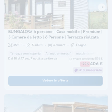
BUNGALOW 6 persone - Casa mobile | Premium |
3 Camere da letto | 6 Persone | Terrazza rialzata
35m²
6 adulti
3 camere
1 bagno
Terrazza semi coperta
Animali ammessi *
macchina per il caffè
la
Dal 10 al 17 set, 7 notti, a partire da
574 €
Prezzo consigliato:
406 €
-29%
41 € rimborsato
Vedere le offerte