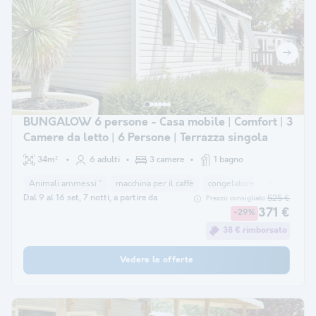
BUNGALOW 6 persone - Casa mobile | Comfort | 3
Camere da letto | 6 Persone | Terrazza singola
34m²
6 adulti
3 camere
1 bagno
Animali ammessi *
macchina per il caffè
congelatore
frigorifero
Dal 9 al 16 set, 7 notti, a partire da
525 €
Prezzo consigliato:
371 €
-29%
38 € rimborsato
Vedere le offerte