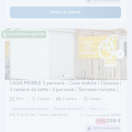
Vedere le offerte
Cancellazione gratuita
CASA MOBILE 3 persone - Casa mobile | Classica |
2 camere da letto | 3 persone | Terrazza rialzata | 1
bagno
25m²
3 adulti
2 camere
1 bagno
Terrazza semi coperta
Animali ammessi *
macchina per il caffè
co
Dal 13 al 20 set, 7 notti, a partire da
399 €
Prezzo consigliato:
298 €
-25%
30 € rimborsato