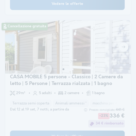
Vedere le offerte
Cancellazione gratuita
CASA MOBILE 5 persone - Classico | 2 Camere da
letto | 5 Persone | Terrazza rialzata | 1 bagno
29m²
5 adulti
2 camere
1 bagno
Terrazza semi coperta
Animali ammessi *
macchina per il caffè
co
Dal 12 al 19 set, 7 notti, a partire da
441 €
Prezzo consigliato:
336 €
-23%
34 € rimborsato