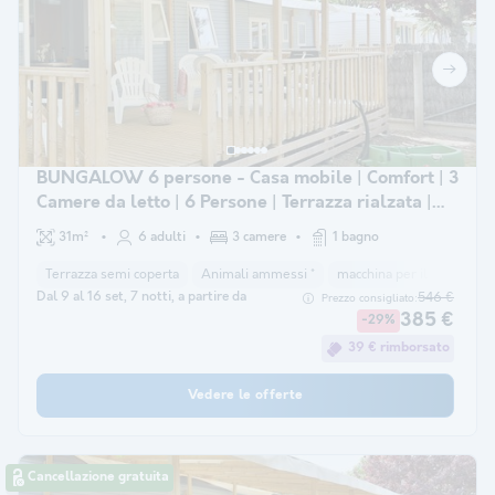
BUNGALOW 6 persone - Casa mobile | Comfort | 3
Camere da letto | 6 Persone | Terrazza rialzata |
Aria condizionata
31m²
6 adulti
3 camere
1 bagno
Terrazza semi coperta
Animali ammessi *
macchina per il caffè
co
Dal 9 al 16 set, 7 notti, a partire da
546 €
Prezzo consigliato:
385 €
-29%
39 € rimborsato
Vedere le offerte
Cancellazione gratuita