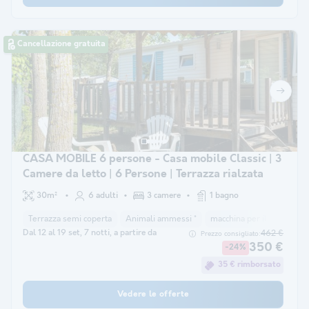
Cancellazione gratuita
CASA MOBILE 6 persone - Casa mobile Classic | 3
Camere da letto | 6 Persone | Terrazza rialzata
30m²
6 adulti
3 camere
1 bagno
Terrazza semi coperta
Animali ammessi *
macchina per il caffè
co
Dal 12 al 19 set, 7 notti, a partire da
462 €
Prezzo consigliato:
350 €
-24%
35 € rimborsato
Vedere le offerte