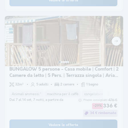
Vedere le offerte
BUNGALOW 5 persone - Casa mobile | Comfort | 2
Camere da letto | 5 Pers. | Terrazza singola | Aria
condizionata.
32m²
5 adulti
2 camere
1 bagno
Animali ammessi *
macchina per il caffè
congelatore
frigorifero
Dal 7 al 14 set, 7 notti, a partire da
476 €
Prezzo consigliato:
336 €
-29%
34 € rimborsato
Vedere le offerte