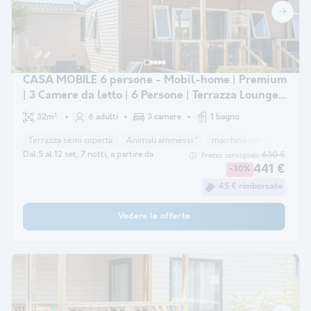
CASA MOBILE 6 persone - Mobil-home | Premium
| 3 Camere da letto | 6 Persone | Terrazza Lounge |
Aria condizionata.
32m²
6 adulti
3 camere
1 bagno
Terrazza semi coperta
Animali ammessi *
macchina per il caffè
la
Dal 5 al 12 set, 7 notti, a partire da
630 €
Prezzo consigliato:
441 €
-30%
45 € rimborsato
Vedere le offerte