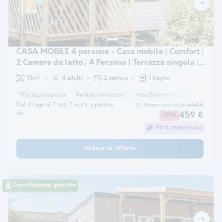
CASA MOBILE 4 persone - Casa mobile | Comfort |
2 Camere da letto | 4 Persone | Terrazza singola |
Aria condizionata.
31m²
4 adulti
2 camere
1 bagno
Terrazza coperta
Animali ammessi *
macchina per il caffè
congela
Dal 31 ago al 7 set, 7 notti, a partire
654 €
Prezzo consigliato:
da
459 €
-29%
46 € rimborsato
Vedere le offerte
Cancellazione gratuita