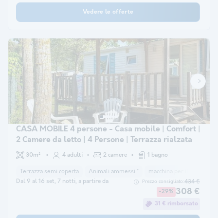
Vedere le offerte
CASA MOBILE 4 persone - Casa mobile | Comfort |
2 Camere da letto | 4 Persone | Terrazza rialzata
30m²
4 adulti
2 camere
1 bagno
Terrazza semi coperta
Animali ammessi *
macchina per il caffè
co
Dal 9 al 16 set, 7 notti, a partire da
434 €
Prezzo consigliato:
308 €
-29%
31 € rimborsato