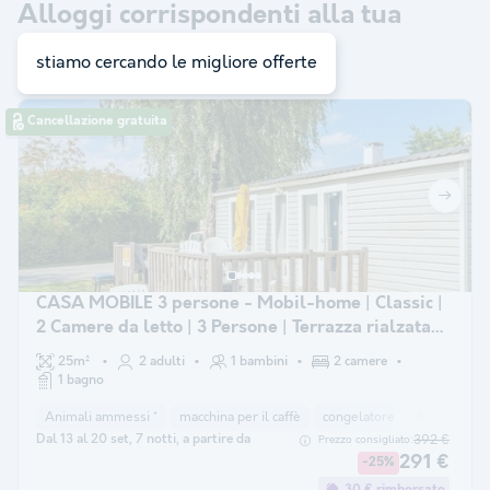
Alloggi corrispondenti alla tua
ricerca:
25
stiamo cercando le migliore offerte
Cancellazione gratuita
CASA MOBILE 3 persone - Mobil-home | Classic |
2 Camere da letto | 3 Persone | Terrazza rialzata
scoperta | 1 bagno
25m²
2 adulti
1 bambini
2 camere
1 bagno
Animali ammessi *
macchina per il caffè
congelatore
frigorifero
Dal 13 al 20 set, 7 notti, a partire da
392 €
Prezzo consigliato:
291 €
-25%
30 € rimborsato