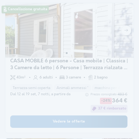
Cancellazione gratuita
CASA MOBILE 6 persone - Casa mobile | Classica |
3 Camere da letto | 6 Persone | Terrazza rialzata |
2 bagni
43m²
6 adulti
3 camere
2 bagno
Terrazza semi coperta
Animali ammessi *
macchina per il caffè
co
Dal 12 al 19 set, 7 notti, a partire da
483 €
Prezzo consigliato:
364 €
-24%
37 € rimborsato
Vedere le offerte