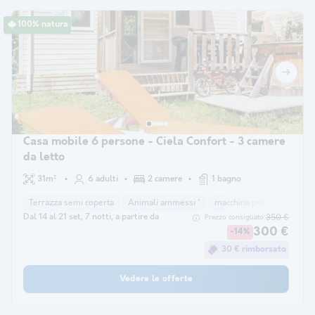
100% natura
Casa mobile 6 persone - Ciela Confort - 3 camere
da letto
31m²
6 adulti
2 camere
1 bagno
Terrazza semi coperta
Animali ammessi *
macchina per il caffè
co
Dal 14 al 21 set, 7 notti, a partire da
350 €
Prezzo consigliato:
300 €
-14%
30 € rimborsato
Vedere le offerte