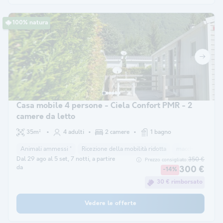
100% natura
Casa mobile 4 persone - Ciela Confort PMR - 2
camere da letto
35m²
4 adulti
2 camere
1 bagno
Animali ammessi *
Ricezione della mobilità ridotta
macchina per il c
Dal 29 ago al 5 set, 7 notti, a partire
350 €
Prezzo consigliato:
da
300 €
-14%
30 € rimborsato
Vedere le offerte