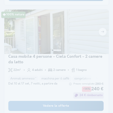
100% natura
Casa mobile 4 persone - Ciela Confort - 2 camere
da letto
22m²
4 adulti
2 camere
1 bagno
Animali ammessi *
macchina per il caffè
congelatore
frigorifero
Dal 10 al 17 set, 7 notti, a partire da
280 €
Prezzo consigliato:
240 €
-14%
24 € rimborsato
Vedere le offerte