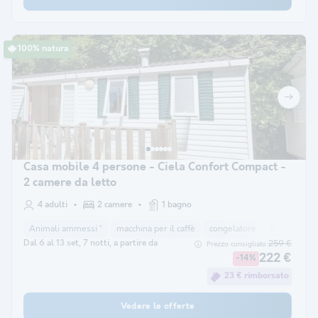
100% natura
Casa mobile 4 persone - Ciela Confort Compact -
2 camere da letto
4 adulti
2 camere
1 bagno
Animali ammessi *
macchina per il caffè
congelatore
frigorifero
Dal 6 al 13 set, 7 notti, a partire da
259 €
Prezzo consigliato:
222 €
-14%
23 € rimborsato
Vedere le offerte