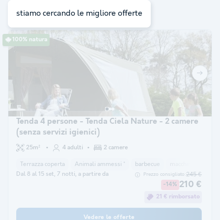
ricerca:
10
stiamo cercando le migliore offerte
100% natura
Tenda 4 persone - Tenda Ciela Nature - 2 camere
(senza servizi igienici)
25m²
4 adulti
2 camere
Terrazza coperta
Animali ammessi *
barbecue
macchina per il caf
Dal 8 al 15 set, 7 notti, a partire da
245 €
Prezzo consigliato:
210 €
-14%
21 € rimborsato
Vedere le offerte