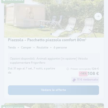
100% natura
Piazzola - Pacchetto piazzola comfort 80m²
Tenda
Camper
Roulotte
6 persone
Opzioni disponibili:
Animali aggiuntivi (in opzione) Veicolo
supplementare Frigorifero
Dal 31 ago al 7 set, 7 notti, a partire
126 €
Prezzo consigliato:
da
108 €
-14%
11 € rimborsato
Vedere le offerte
100% natura