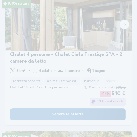
100% natura
Chalet 4 persone - Chalet Ciela Prestige SPA - 2
camere da letto
35m²
4 adulti
2 camere
1 bagno
Terrazza coperta
Animali ammessi *
barbecue
macchina per il caf
Dal 9 al 16 set, 7 notti, a partire da
595 €
Prezzo consigliato:
510 €
-14%
51 € rimborsato
Vedere le offerte