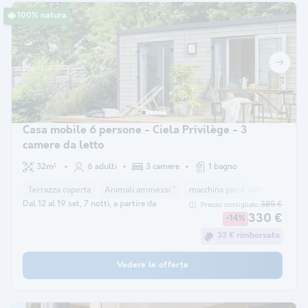
100% natura
Casa mobile 6 persone - Ciela Privilège - 3
camere da letto
32m²
6 adulti
3 camere
1 bagno
Terrazza coperta
Animali ammessi *
macchina per il caffè
congela
Dal 12 al 19 set, 7 notti, a partire da
385 €
Prezzo consigliato:
330 €
-14%
33 € rimborsato
Vedere le offerte