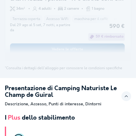
34m²
4 adulti
2 camere
1 bagno
Terrazza coperta
Accesso WiFi
macchina per il caffè
congelatore
Dal 29 ago al 5 set, 7 notti, a partire
590 €
da
59 € rimborsato
Vedere le offerte
*Consulta i dettagli dell'alloggio per conoscere le condizioni specifiche
Presentazione di Camping Naturiste Le
Champ de Guiral
Descrizione, Accesso, Punti di interesse, Dintorni
I
Plus
dello stabilimento