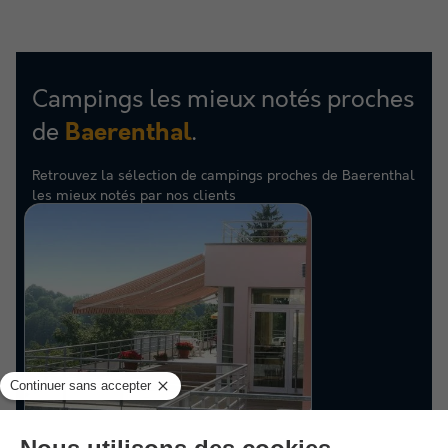
Campings les mieux notés proches
de
.
Baerenthal
Retrouvez la sélection de campings proches de Baerenthal
les mieux notés par nos clients
Village vacances - La Petite Pierre