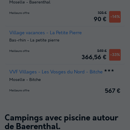
Moselle
-
Baerenthal
105 €
Meilleure offre
-14%
90 €
Village vacances - La Petite Pierre
Bas-rhin
-
La petite pierre
549 €
Meilleure offre
-33%
366,56 €
★★★
VVF Villages - Les Vosges du Nord - Bitche
Moselle
-
Bitche
567 €
Meilleure offre
Campings avec piscine autour
de
Baerenthal
.