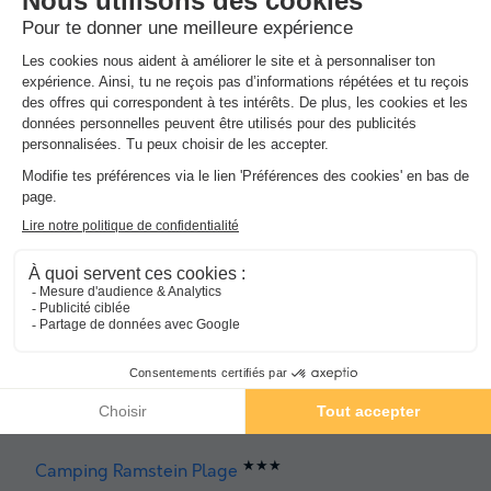
Alsace
,
La Petite Pierre
8.8
Excellent
GÎTE 4 personnes
103 €
Du 16 au 17 août, 1 nuit, à partir de
11 € remboursés
Campings pas chers autour de
Baerenthal
.
Meilleure offre
pour séjour 7 nuits
★★★
Camping Ramstein Plage