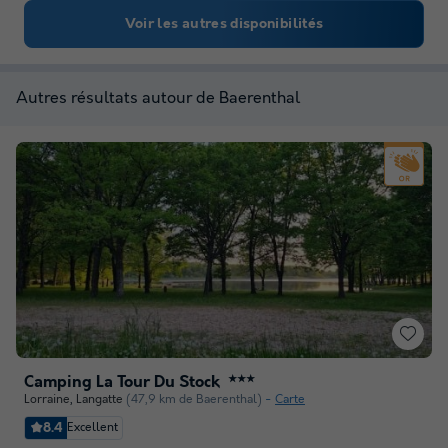
Voir les autres disponibilités
Autres résultats autour de Baerenthal
Camping La Tour Du Stock
★★★
Lorraine
,
Langatte
(47,9 km de Baerenthal)
Carte
8.4
Excellent