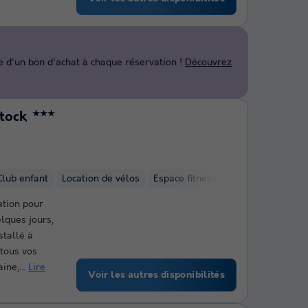
d'un bon d'achat à chaque réservation !
Découvrez
tock
★★★
Club enfant
Location de vélos
Espace fitness intérieure
Hamm
ation pour
lques jours,
stallé à
tous vos
ine,...
Lire
Voir les autres disponibilités