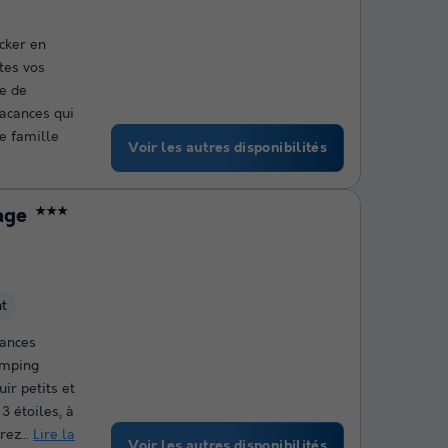
cker en
tes vos
e de
vacances qui
re famille
Voir les autres disponibilités
age
★★★
nt
cances
amping
ir petits et
3 étoiles, à
ez...
Lire la
Voir les autres disponibilités