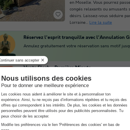
en Moselle. Vous pourrez pass
congés relaxants ou amusants s
désirs. Laissez-vous séduire pa
Lorraine...
Lire la suite
Réservez l'esprit tranquille avec l'Annulation Gr
Annulez gratuitement votre réservation sans motif jusqu
Vente Flash - Dernière Minute
Profitez de réductions exceptionnelles sur une large sé
laissez pas passer ces offres limitées, elles partent vite
Paiement en 4X
Réservez vos vacances aujourd'hui et profitez du paieme