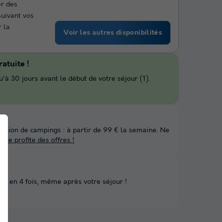
er des
uivant vos
r la
Voir les autres disponibilités
atuite !
'à 30 jours avant le début de votre séjour (1).
lection de campings : à partir de 99 € la semaine. Ne
 !
Je profite des offres !
nt en 4 fois, même après votre séjour !