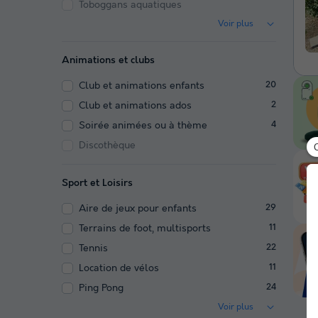
Toboggans aquatiques
Voir plus
Animations et clubs
Club et animations enfants
20
Club et animations ados
2
Soirée animées ou à thème
4
Discothèque
Sport et Loisirs
Aire de jeux pour enfants
29
Terrains de foot, multisports
11
Tennis
22
Location de vélos
11
Ping Pong
24
Voir plus