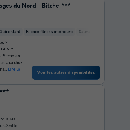
sges du Nord - Bitche
★★★
Club enfant
Espace fitness intérieure
Sauna
es ?
 Le Vvf
- Bitche en
ous cherchez
ns...
Lire la
Voir les autres disponibilités
★★★
 tous les
ur-Seille