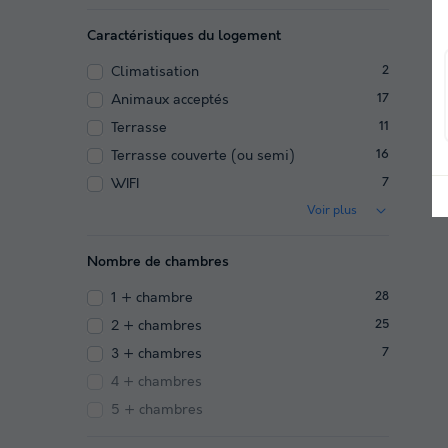
Caractéristiques du logement
Climatisation
2
Animaux acceptés
17
Terrasse
11
Terrasse couverte (ou semi)
16
WIFI
7
Voir plus
Nombre de chambres
1 + chambre
28
2 + chambres
25
3 + chambres
7
4 + chambres
5 + chambres