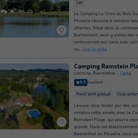
Lac
Le Camping La Croix du Bois Sa
Moselle réussira à combler tou
attentes. Situé dans la commun
Burtoncourt, vous y vivrez des 
renforceront vos liens avec vot
ou...
Lire la suite
Camping Ramstein Pl
Lorraine
,
Baerenthal
Carte
8.5
Excellent
Point Wifi gratuit
Club enfa
Laissez-vous tenter par des va
simples cette année, avec le C
Ramstein Plage, qui pourra réjou
grands. Dans cet établissement 
Baerenthal en Moselle, vous aur