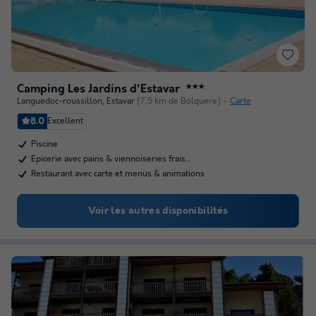
Camping Les Jardins d'Estavar
★★★
Languedoc-roussillon
,
Estavar
(7,5 km de Bolquere)
Carte
8.0
Excellent
Piscine
Epicerie avec pains & viennoiseries frais…
Restaurant avec carte et menus & animations
Voir les autres disponibilités