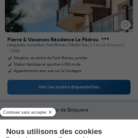
Pierre & Vacances Résidence Le Pédrou
★★★
Languedoc-roussillon
,
Font Romeu Odeillo Via
(3,3 km de Bolquere)
Carte
Situation, au centre de Font-Romeu, proche…
Station familiale et sportive à 350 m de…
Appartements avec vue sur la Cerdagne.
Voir les autres disponibilités
Autres résultats autour de Bolquere