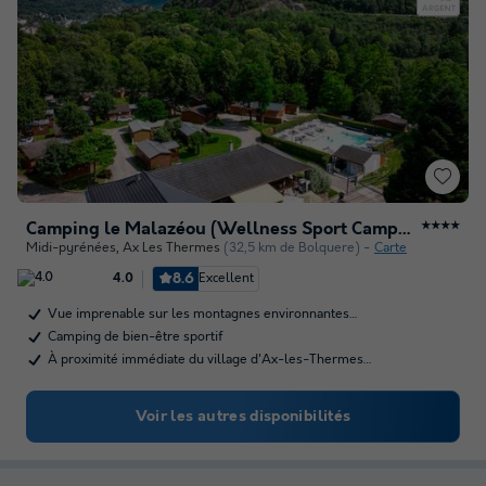
Camping le Malazéou (Wellness Sport Camping)
★★★★
Midi-pyrénées
,
Ax Les Thermes
(32,5 km de Bolquere)
Carte
8.6
Excellent
4.0
Vue imprenable sur les montagnes environnantes…
Camping de bien-être sportif
À proximité immédiate du village d'Ax-les-Thermes…
Voir les autres disponibilités