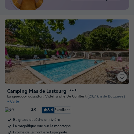
Camping Mas de Lastourg
★★★
Languedoc-roussillon
,
Villefranche De Conflent
(23,7 km de Bolquere)
Carte
8.6
Excellent
3.9
Baignade et pêche en rivière
La magnifique vue sur la montagne
Proche de la frontière Espagnole