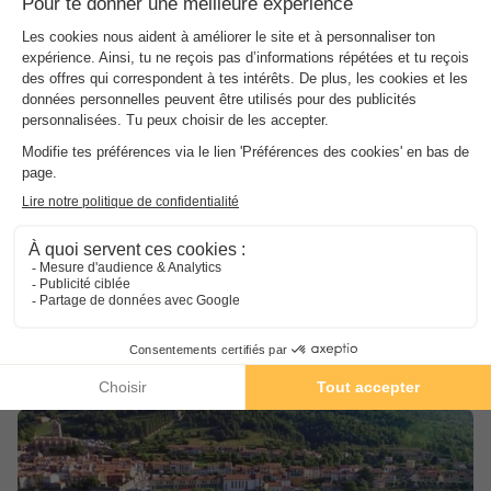
Camping Vidrà
Catalogne
,
Vidrà
(46,5 km de Bolquere)
Carte
La piscine extérieur et sa pataugeoire.
Situé dans un environnement naturel et calme.
Voir les autres disponibilités