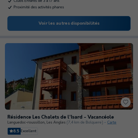
Clubs Enfants de 3 à 17 ans
Proximité des activités phares
Voir les autres disponibilités
Résidence Les Chalets de l'Isard - Vacancéole
Languedoc-roussillon
,
Les Angles
(7,4 km de Bolquere)
Carte
8.5
Excellent