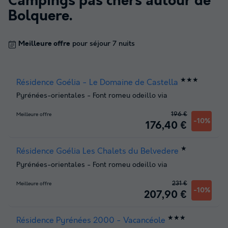
Campings pas chers autour de
Bolquere
.
Meilleure offre
pour séjour 7 nuits
★★★
Résidence Goélia - Le Domaine de Castella
Pyrénées-orientales
-
Font romeu odeillo via
196 €
Meilleure offre
-10%
176,40 €
★
Résidence Goélia Les Chalets du Belvedere
Pyrénées-orientales
-
Font romeu odeillo via
231 €
Meilleure offre
-10%
207,90 €
★★★
Résidence Pyrénées 2000 - Vacancéole