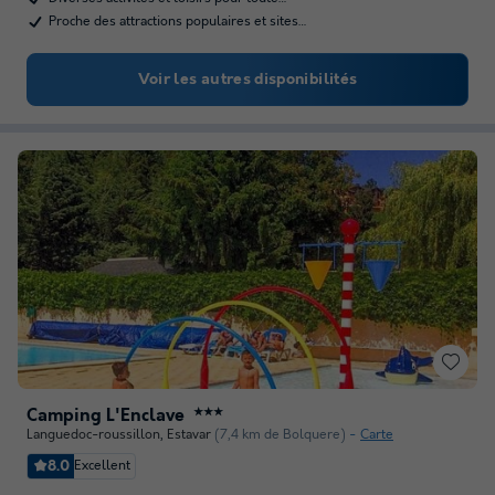
Proche des attractions populaires et sites…
Voir les autres disponibilités
Camping L'Enclave
★★★
Languedoc-roussillon
,
Estavar
(7,4 km de Bolquere)
Carte
8.0
Excellent