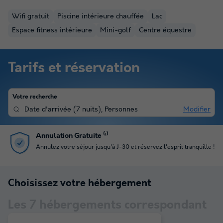
Wifi gratuit
Piscine intérieure chauffée
Lac
Espace fitness intérieure
Mini-golf
Centre équestre
Tarifs et réservation
Votre recherche
Date d'arrivée
(
7 nuits
),
Personnes
Modifier
Paiement en plusieurs fois
Profitez du paiement en 4 fois pour gérer votre budget
Choisissez votre hébergement
Les
7
hébergements correspondant
à votre sélection