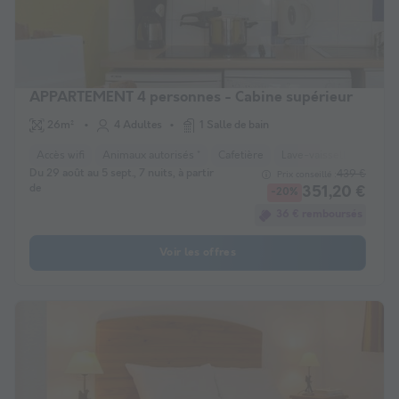
APPARTEMENT 4 personnes - Cabine supérieur
26m²
4 Adultes
1 Salle de bain
Accès wifi
Animaux autorisés *
Cafetière
Lave-vaisselle
Réfri
Du 29 août au 5 sept., 7 nuits, à partir
439 €
Prix conseillé :
de
351,20 €
-20%
36 € remboursés
Voir les offres