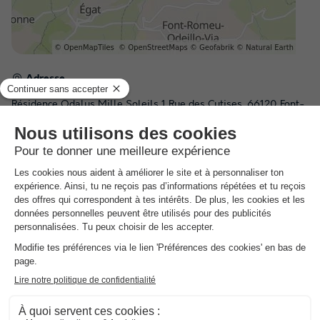
Adresse
Résidence Odalys Mille Soleils 1 Rue des Cytises, 66120 Font-
Romeu-Odeillo-Via, France - 66000 Font Romeu , France
Comment s'y rendre ?
Gare
Aéroport
Font Romeu Odeillo Via (5km)
Andorre La Seu d'Urgell
(71km)
INFORMATIONS GÉNÉRALES
Parking
En dehors de l'établissement