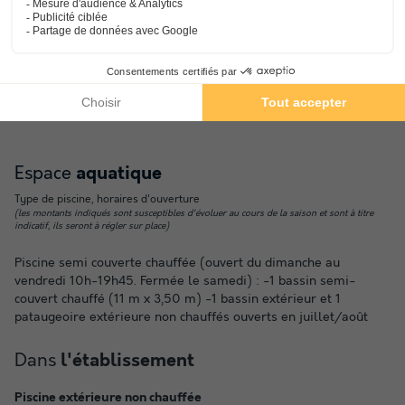
Informations pratiques
Voiture conseillée
Réception
NRA :
Espace
aquatique
Type de piscine, horaires d'ouverture
(les montants indiqués sont susceptibles d'évoluer au cours de la saison et sont à titre
indicatif, ils seront à régler sur place)
Piscine semi couverte chauffée (ouvert du dimanche au
vendredi 10h-19h45. Fermée le samedi) : -1 bassin semi-
couvert chauffé (11 m x 3,50 m) -1 bassin extérieur et 1
pataugeoire extérieure non chauffés ouverts en juillet/août
Dans
l'établissement
Piscine extérieure non chauffée