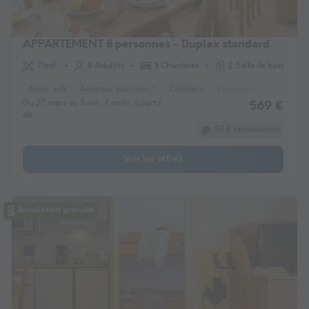
APPARTEMENT 8 personnes - Duplex standard
73m²
8 Adultes
3 Chambres
2 Salle de bain
Accès wifi
Animaux autorisés *
Cafetière
Lave-vaisselle
Réfri
Du 27 mars au 3 avr., 7 nuits, à partir
569 €
de
57 € remboursés
Voir les offres
Annulation gratuite