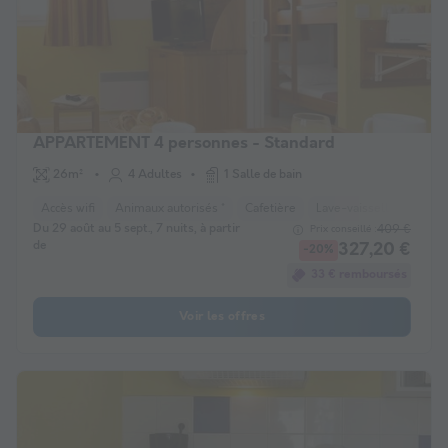
APPARTEMENT 4 personnes - Standard
26m²
4 Adultes
1 Salle de bain
Accès wifi
Animaux autorisés *
Cafetière
Lave-vaisselle
Réfri
Du 29 août au 5 sept., 7 nuits, à partir
409 €
Prix conseillé :
de
327,20 €
-20%
33 € remboursés
Voir les offres