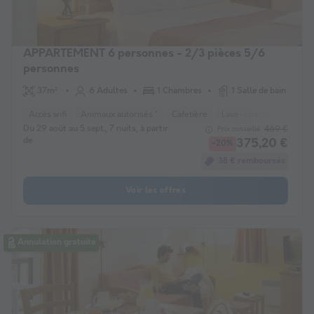
APPARTEMENT 6 personnes - 2/3 pièces 5/6
personnes
37m²
6 Adultes
1 Chambres
1 Salle de bain
Accès wifi
Animaux autorisés *
Cafetière
Lave-vaisselle
Réfri
Du 29 août au 5 sept., 7 nuits, à partir
469 €
Prix conseillé :
de
375,20 €
-20%
38 € remboursés
Voir les offres
Annulation gratuite