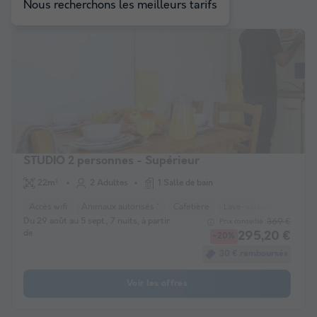
Nous recherchons les meilleurs tarifs
STUDIO 2 personnes - Supérieur
22m²
2 Adultes
1 Salle de bain
Accès wifi
Animaux autorisés *
Cafetière
Lave-vaisselle
Réfri
Du 29 août au 5 sept., 7 nuits, à partir
369 €
Prix conseillé :
de
295,20 €
-20%
30 € remboursés
Voir les offres