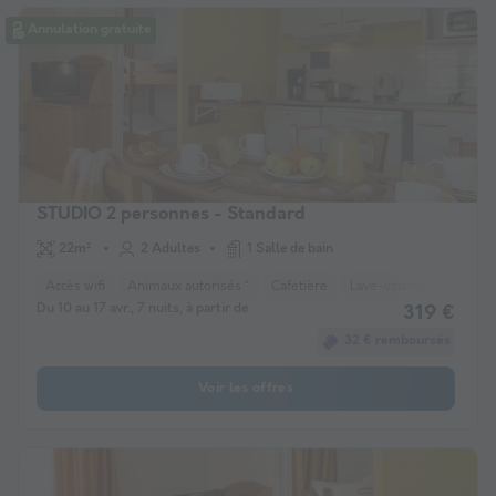
Annulation gratuite
STUDIO 2 personnes - Standard
22m²
2 Adultes
1 Salle de bain
Accès wifi
Animaux autorisés *
Cafetière
Lave-vaisselle
Réfri
Du 10 au 17 avr., 7 nuits, à partir de
319 €
32 € remboursés
Voir les offres