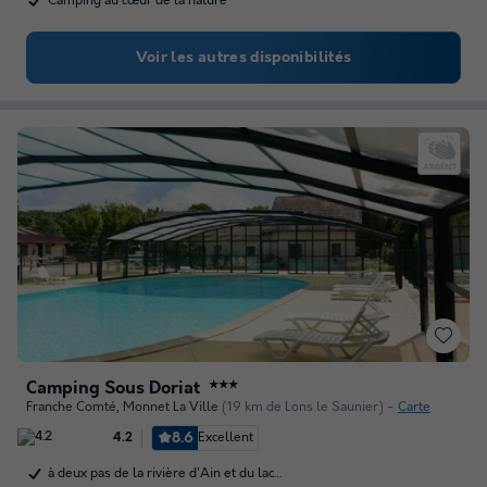
Camping au cœur de la nature
Voir les autres disponibilités
Camping Sous Doriat
★★★
Franche Comté
,
Monnet La Ville
(19 km de Lons le Saunier)
Carte
8.6
Excellent
4.2
à deux pas de la rivière d'Ain et du lac…