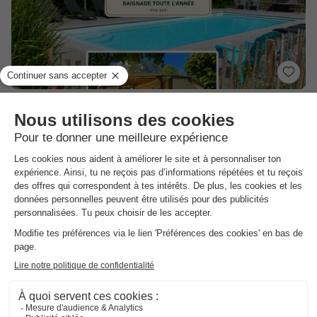
Camping La Saline
★★★
Franche Comté
,
Arc Et Senans
(43,4 km de Lons le Saunier)
Carte
8.8
Excellent
4.6
Piscine extérieure chauffée
En bordure de Rivière
Canoë et Paddle
Voir les autres disponibilités