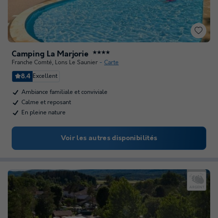
Camping La Marjorie
★★★★
Franche Comté
,
Lons Le Saunier
Carte
8.4
Excellent
Ambiance familiale et conviviale
Calme et reposant
En pleine nature
Voir les autres disponibilités