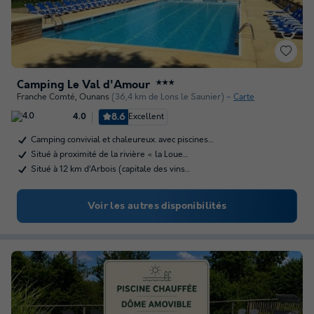
Camping Le Val d'Amour
★★★
Franche Comté
,
Ounans
(36,4 km de Lons le Saunier)
Carte
8.6
Excellent
4.0
Camping convivial et chaleureux. avec piscines…
Situé à proximité de la rivière « la Loue…
Situé à 12 km d’Arbois (capitale des vins…
Voir les autres disponibilités