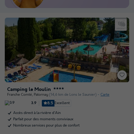
Camping le Moulin
★★★★
Franche Comté
,
Patornay
(14,6 km de Lons le Saunier)
Carte
8.5
Excellent
3.9
Accès direct à la rivière d'Ain
Parfait pour des moments conviviaux
Nombreux services pour plus de confort