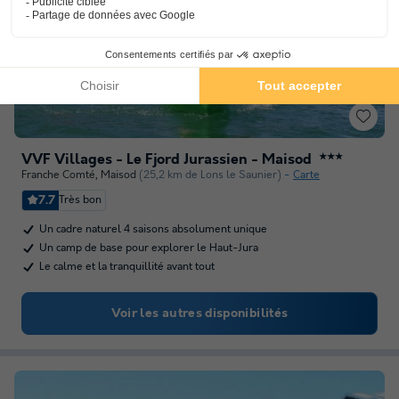
VVF Villages - Le Fjord Jurassien - Maisod
★★★
Franche Comté
,
Maisod
(25,2 km de Lons le Saunier)
Carte
7.7
Très bon
Un cadre naturel 4 saisons absolument unique
Un camp de base pour explorer le Haut-Jura
Le calme et la tranquillité avant tout
Voir les autres disponibilités