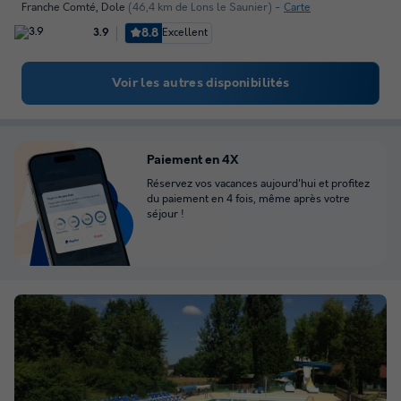
Franche Comté
,
Dole
(46,4 km de Lons le Saunier)
Carte
8.8
Excellent
3.9
Voir les autres disponibilités
Paiement en 4X
Réservez vos vacances aujourd'hui et profitez
du paiement en 4 fois, même après votre
séjour !