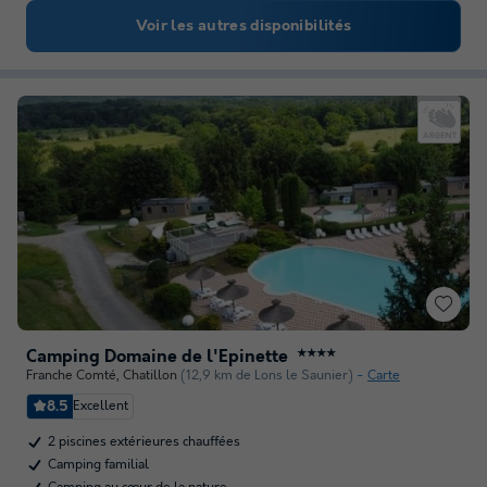
Voir les autres disponibilités
Camping Domaine de l'Epinette
★★★★
Franche Comté
,
Chatillon
(12,9 km de Lons le Saunier)
Carte
8.5
Excellent
2 piscines extérieures chauffées
Camping familial