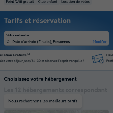
Point Wifi gratuit
Club enfant
Location de vélos
Tarifs et réservation
Votre recherche
Date d'arrivée
(
7 nuits
),
Personnes
Modifier
Paiement en plusieurs fois
Profitez du paiement en 4 fois pour gérer votre budget
Choisissez votre hébergement
Les
12
hébergements correspondant
à votre sélection
Nous recherchons les meilleurs tarifs