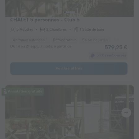
CHALET 5 personnes - Club 5
5 Adultes
2 Chambres
1 Salle de bain
Animaux autorisés *
Réfrigérateur
Salon de jardin
Micro-ondes
Du 14 au 21 sept., 7 nuits, à partir de
579,25 €
58 € remboursés
Voir les offres
Annulation gratuite