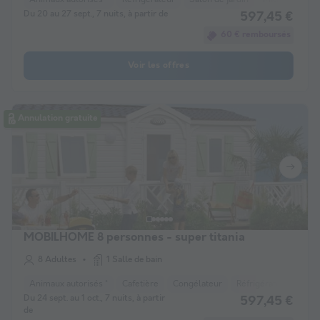
Du 20 au 27 sept., 7 nuits, à partir de
597,45 €
60 € remboursés
Voir les offres
Annulation gratuite
MOBILHOME 8 personnes - super titania
8 Adultes
1 Salle de bain
Animaux autorisés *
Cafetière
Congélateur
Réfrigérateur
Salo
Du 24 sept. au 1 oct., 7 nuits, à partir
597,45 €
de