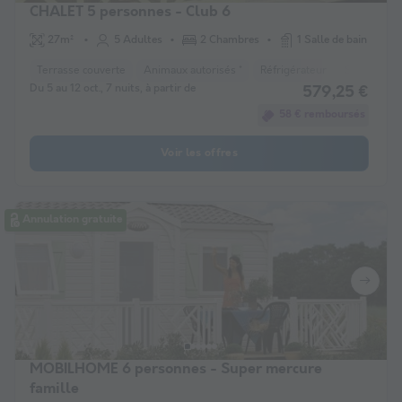
CHALET 5 personnes - Club 6
27m²
5 Adultes
2 Chambres
1 Salle de bain
Terrasse couverte
Animaux autorisés *
Réfrigérateur
Salon de ja
Du 5 au 12 oct., 7 nuits, à partir de
579,25 €
58 € remboursés
Voir les offres
Annulation gratuite
MOBILHOME 6 personnes - Super mercure
famille