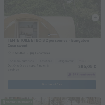
TENTE TOILE ET BOIS 2 personnes - Bungalow
Coco sweet
2 Adultes
1 Chambres
Animaux autorisés *
Cafetière
Réfrigérateur
Micro-ondes
Du 30 août au 6 sept., 7 nuits, à
386,05 €
partir de
39 € remboursés
Voir les offres
Annulation gratuite