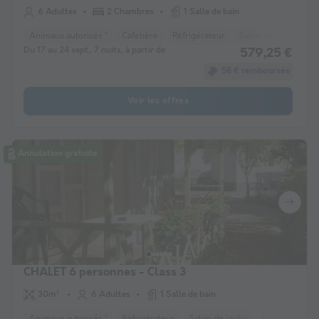
6 Adultes
2 Chambres
1 Salle de bain
Animaux autorisés *
Cafetière
Réfrigérateur
Salon de jardin
M
Du 17 au 24 sept., 7 nuits, à partir de
579,25 €
58 € remboursés
Voir les offres
Annulation gratuite
CHALET 6 personnes - Class 3
30m²
6 Adultes
1 Salle de bain
Animaux autorisés *
Réfrigérateur
Salon de jardin
Micro-ondes