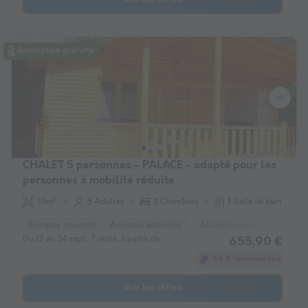
Annulation gratuite
CHALET 5 personnes - PALACE - adapté pour les
personnes à mobilité réduite
35m²
5 Adultes
2 Chambres
1 Salle de bain
Terrasse couverte
Animaux autorisés *
Accueil mobilité réduite
R
Du 17 au 24 sept., 7 nuits, à partir de
655,90 €
66 € remboursés
Voir les offres