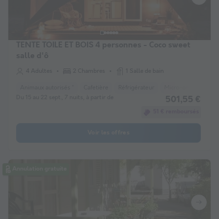
TENTE TOILE ET BOIS 4 personnes - Coco sweet
salle d'ô
4 Adultes
2 Chambres
1 Salle de bain
Animaux autorisés *
Cafetière
Réfrigérateur
Micro-ondes
Du 15 au 22 sept., 7 nuits, à partir de
501,55 €
51 € remboursés
Voir les offres
Annulation gratuite