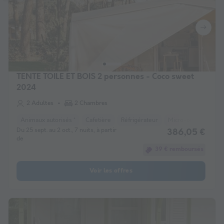
TENTE TOILE ET BOIS 2 personnes - Coco sweet
2024
2 Adultes
2 Chambres
Animaux autorisés *
Cafetière
Réfrigérateur
Micro-ondes
Du 25 sept. au 2 oct., 7 nuits, à partir
386,05 €
de
39 € remboursés
Voir les offres