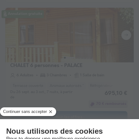
Annulation gratuite
CHALET 6 personnes - PALACE
6 Adultes
3 Chambres
1 Salle de bain
Terrasse couverte
Animaux autorisés *
Réfrigérateur
Salon de ja
Du 26 sept. au 3 oct., 7 nuits, à partir
695,10 €
de
70 € remboursés
Voir les offres
*Consulter le détail de l'hébergement pour connaitre les conditions