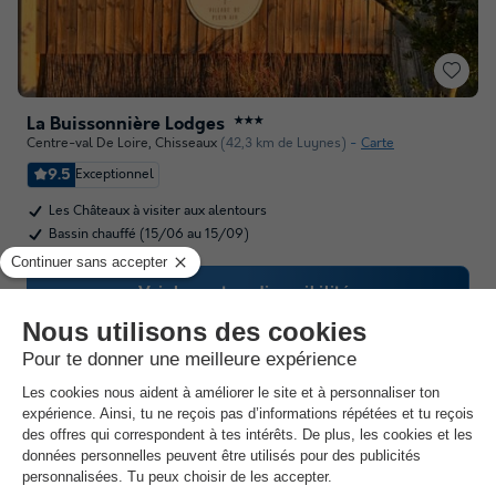
La Buissonnière Lodges
★★★
Centre-val De Loire
,
Chisseaux
(42,3 km de Luynes)
Carte
9.5
Exceptionnel
Les Châteaux à visiter aux alentours
Bassin chauffé (15/06 au 15/09)
Voir les autres disponibilités