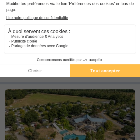
Camping L'Isle Verte
★★★★
Pays De La Loire
,
Montsoreau
(41,9 km de Luynes)
Carte
10.0
Sublime
Voir les autres disponibilités