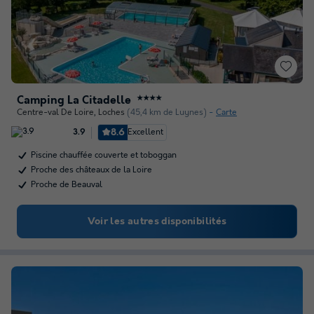
Camping La Citadelle
★★★★
Centre-val De Loire
,
Loches
(45,4 km de Luynes)
Carte
8.6
Excellent
3.9
Piscine chauffée couverte et toboggan
Proche des châteaux de la Loire
Proche de Beauval
Voir les autres disponibilités