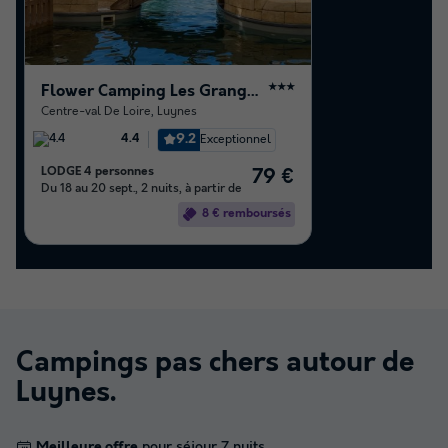
Flower Camping Les Granges
★★★
Centre-val De Loire
,
Luynes
9.2
Exceptionnel
4.4
LODGE 4 personnes
79 €
Du 18 au 20 sept., 2 nuits, à partir de
8 € remboursés
Campings pas chers autour de
Luynes
.
Meilleure offre
pour séjour 7 nuits