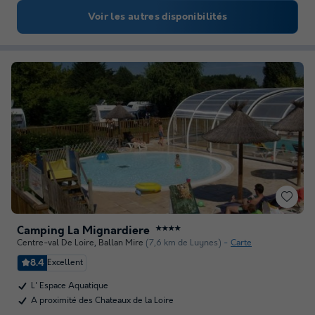
Voir les autres disponibilités
Camping La Mignardiere
★★★★
Centre-val De Loire
,
Ballan Mire
(7,6 km de Luynes)
Carte
8.4
Excellent
L' Espace Aquatique
A proximité des Chateaux de la Loire