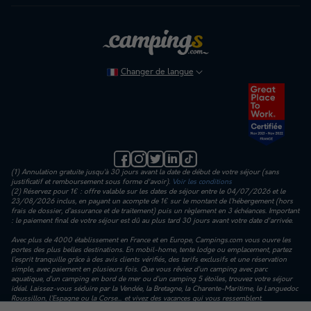
Changer de langue
(1) Annulation gratuite jusqu’à 30 jours avant la date de début de votre séjour (sans
justificatif et remboursement sous forme d'avoir).
Voir les conditions
(2) Réservez pour 1€ : offre valable sur les dates de séjour entre le 04/07/2026 et le
23/08/2026 inclus, en payant un acompte de 1€ sur le montant de l’hébergement (hors
frais de dossier, d’assurance et de traitement) puis un règlement en 3 échéances. Important
: le paiement final de votre séjour est dû au plus tard 30 jours avant votre date d'arrivée.
Avec plus de 4000 établissement en France et en Europe, Campings.com vous ouvre les
portes des plus belles destinations. En mobil-home, tente lodge ou emplacement, partez
l’esprit tranquille grâce à des avis clients vérifiés, des tarifs exclusifs et une réservation
simple, avec paiement en plusieurs fois. Que vous rêviez d’un camping avec parc
aquatique, d’un camping en bord de mer ou d’un camping 5 étoiles, trouvez votre séjour
idéal. Laissez-vous séduire par la Vendée, la Bretagne, la Charente-Maritime, le Languedoc
Roussillon, l’Espagne ou la Corse… et vivez des vacances qui vous ressemblent.