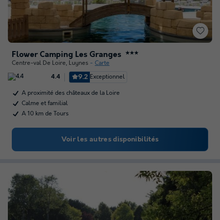
Flower Camping Les Granges
★★★
Centre-val De Loire
,
Luynes
Carte
9.2
Exceptionnel
4.4
A proximité des châteaux de la Loire
Calme et familial
A 10 km de Tours
Voir les autres disponibilités