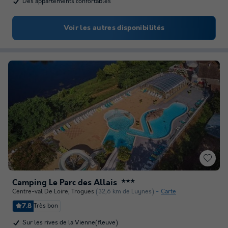
Des appartements confortables
Voir les autres disponibilités
Camping Le Parc des Allais
★★★
Centre-val De Loire
,
Trogues
(32,6 km de Luynes)
Carte
7.8
Très bon
Sur les rives de la Vienne(fleuve)