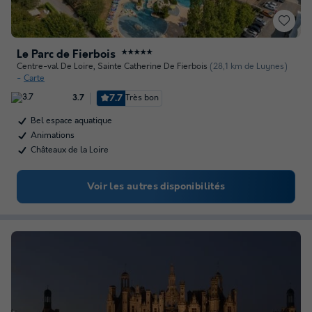
Le Parc de Fierbois
★★★★★
Centre-val De Loire
,
Sainte Catherine De Fierbois
(28,1 km de Luynes)
Carte
7.7
Très bon
3.7
Bel espace aquatique
Animations
Châteaux de la Loire
Voir les autres disponibilités