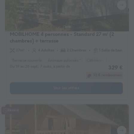
MOBILHOME 4 personnes - Standard 27 m² (2
chambres) + terrasse
27m²
4 Adultes
2 Chambres
1 Salle de bain
Terrasse couverte
Animaux autorisés *
Cafetière
Réfrigérateur
Du 19 au 26 sept., 7 nuits, à partir de
329 €
33 € remboursés
Voir les offres
Récent