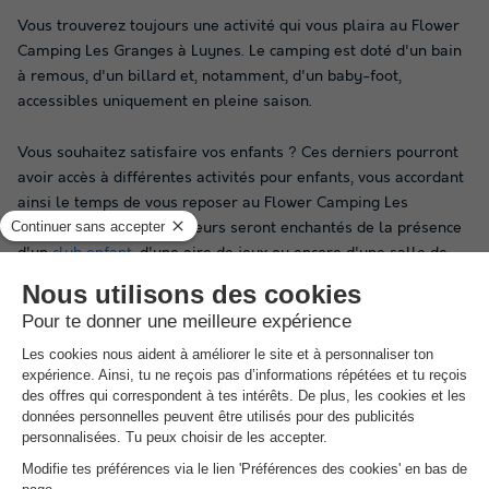
Vous trouverez toujours une activité qui vous plaira au Flower
Camping Les Granges à Luynes. Le camping est doté d'un bain
à remous, d'un billard et, notamment, d'un baby-foot,
accessibles uniquement en pleine saison.
Vous souhaitez satisfaire vos enfants ? Ces derniers pourront
avoir accès à différentes activités pour enfants, vous accordant
ainsi le temps de vous reposer au Flower Camping Les
Granges. Les jeunes visiteurs seront enchantés de la présence
d'un
club enfant
, d'une aire de jeux ou encore d'une salle de
jeux, uniquement en pleine saison.
Si vous voulez réserver en France ou dans un autre pays, ne
passez pas à côté de nos offres exceptionnelles sur
Campings.com !
Dans les environs du Flower Camping
Les Granges