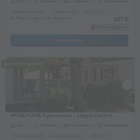
32m²
4 Adultes
2 Chambres
1 Salle de bain
Animaux autorisés *
Chaise longue
Congélateur
Réfrigérateur
Du 14 au 21 sept., 7 nuits, à partir de
427 €
43 € remboursés
Voir les offres
Annulation gratuite
MOBILHOME 5 personnes - Loggia Confort
32m²
5 Adultes
2 Chambres
1 Salle de bain
Terrasse couverte
Animaux autorisés *
Réfrigérateur
Salon de ja