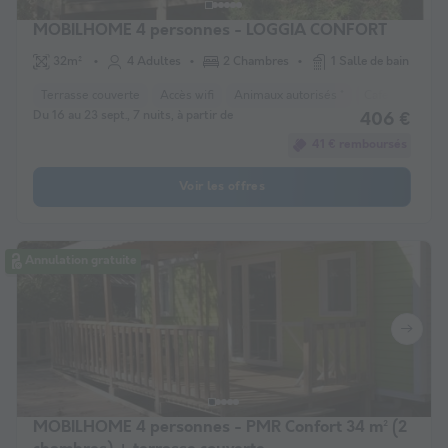
MOBILHOME 4 personnes - LOGGIA CONFORT
32m²
4 Adultes
2 Chambres
1 Salle de bain
Terrasse couverte
Accès wifi
Animaux autorisés *
Cafetière
Co
Du 16 au 23 sept., 7 nuits, à partir de
406 €
41 € remboursés
Voir les offres
Annulation gratuite
MOBILHOME 4 personnes - PMR Confort 34 m² (2