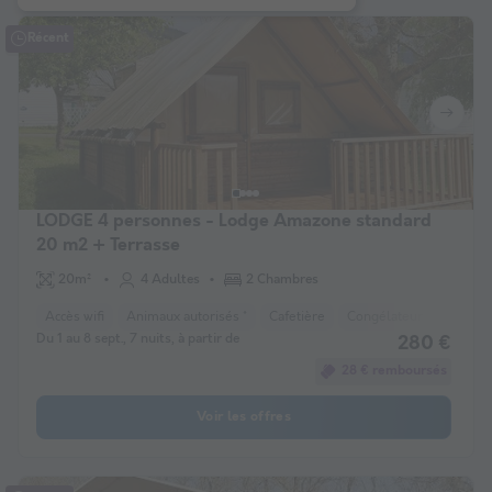
Récent
LODGE 4 personnes - Lodge Amazone standard
20 m2 + Terrasse
20m²
4 Adultes
2 Chambres
Accès wifi
Animaux autorisés *
Cafetière
Congélateur
Réfrigé
Du 1 au 8 sept., 7 nuits, à partir de
280 €
28 € remboursés
Voir les offres