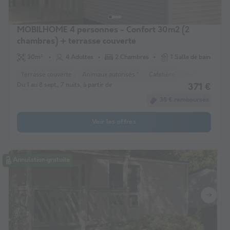
MOBILHOME 4 personnes - Confort 30m2 (2
chambres) + terrasse couverte
30m²
4 Adultes
2 Chambres
1 Salle de bain
Terrasse couverte
Animaux autorisés *
Cafetière
Réfrigérateur
Du 1 au 8 sept., 7 nuits, à partir de
371 €
38 € remboursés
Voir les offres
Annulation gratuite