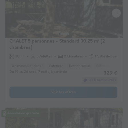
CHALET 5 personnes - Standard 30.25 m² (2
chambres)
30m²
5 Adultes
2 Chambres
1 Salle de bain
Animaux autorisés *
Cafetière
Réfrigérateur
Salon de jardin
C
Du 19 au 26 sept., 7 nuits, à partir de
329 €
33 € remboursés
Voir les offres
Annulation gratuite