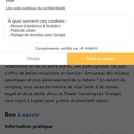
Au Flower Camping Les Granges, un établissement dépendant
situé sur commune de Luynes, vous ne pourrez que profiter de
vacances bien méritées
en Indre-et-Loire
. Niché au cœur
de la
région Centre-Val de Loire
, à un éloignement raisonnable de
la gare de Tours Val de Loire et de l'aéroport de Tours - Val de
Loire (quelques kilomètres), ce camping saura vous ouvrir les
portes de ce territoire,
à proximité des Châteaux de la Loire
.
Une myriade de distractions sont à portée de main autour du
camping. En effet, à quelques kilomètres de là, vous trouverez
notamment un lac et, entre autres, une piste cyclable. De quoi
s'offrir de belles excursions en famille ! Amoureux des milieux
aquatiques et plus généralement de la nature ? En dehors du
camping, vous serez en mesure de vous livrer à du canoë-
kayak et de la pêche. Ainsi, le Flower Camping Les Granges
vous reçoit à Luynes pour y vivre un excellent séjour.
Bon
à savoir
Information pratique