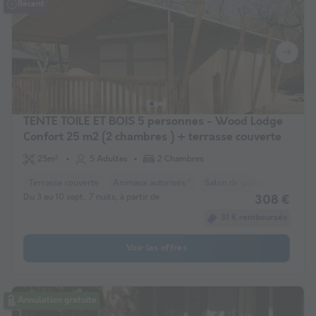
Récent
TENTE TOILE ET BOIS 5 personnes - Wood Lodge
Confort 25 m2 (2 chambres ) + terrasse couverte
25m²
5 Adultes
2 Chambres
Terrasse couverte
Animaux autorisés *
Salon de jardin
Place de 
Du 3 au 10 sept., 7 nuits, à partir de
308 €
31 € remboursés
Voir les offres
Annulation gratuite