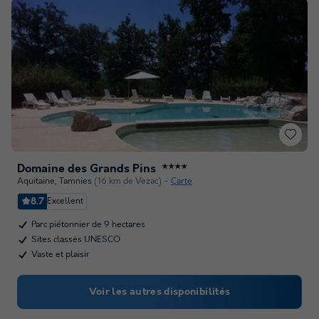
Domaine des Grands Pins
★★★★
Aquitaine
,
Tamnies
(16 km de Vezac)
Carte
8.7
Excellent
Parc piétonnier de 9 hectares
Sites classés UNESCO
Vaste et plaisir
Voir les autres disponibilités