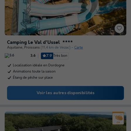
Camping Le Val d'Ussel
★★★★
Aquitaine
,
Proissans
(11,4 km de Vezac)
Carte
7.9
Très bon
3.6
Localisation idéale en Dordogne
Animations toute la saison
Étang de pêche sur place
Voir les autres disponibilités