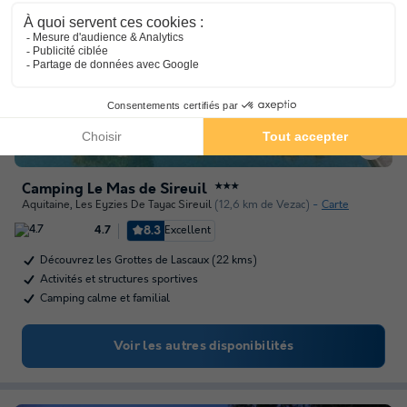
Camping Le Mas de Sireuil
★★★
Aquitaine
,
Les Eyzies De Tayac Sireuil
(12,6 km de Vezac)
Carte
8.3
Excellent
4.7
Découvrez les Grottes de Lascaux (22 kms)
Activités et structures sportives
Camping calme et familial
Voir les autres disponibilités