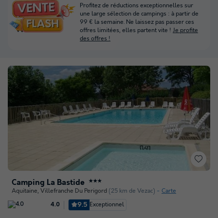
Profitez de réductions exceptionnelles sur
une large sélection de campings : à partir de
99 € la semaine. Ne laissez pas passer ces
offres limitées, elles partent vite !
Je profite
des offres !
Camping La Bastide
★★★
Aquitaine
,
Villefranche Du Perigord
(25 km de Vezac)
Carte
9.5
Exceptionnel
4.0