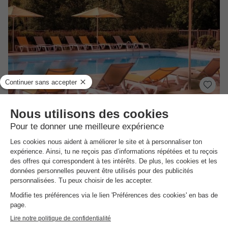
Slow Village Séveilles
★★★★★
Aquitaine
,
Coux Et Bigaroque
(16,6 km de Vezac)
Carte
Le parc aquatique
L'environnement naturel
Le lac privé du camping
Voir les autres disponibilités