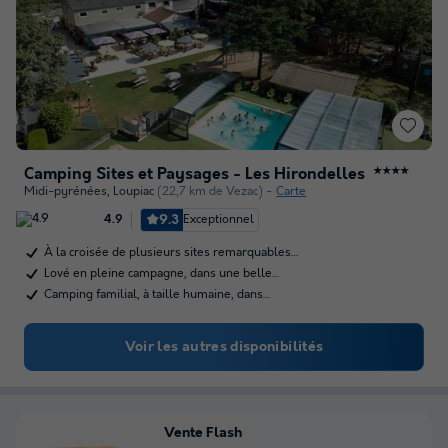
Camping Sites et Paysages - Les Hirondelles
★★★★
Midi-pyrénées
,
Loupiac
(22,7 km de Vezac)
Carte
9.3
Exceptionnel
4.9
À la croisée de plusieurs sites remarquables…
Lové en pleine campagne, dans une belle…
Camping familial, à taille humaine, dans…
Voir les autres disponibilités
Vente Flash