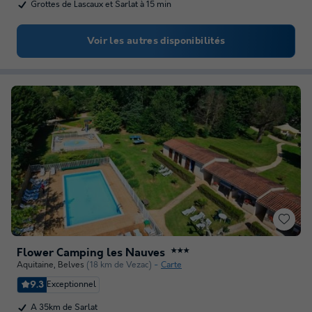
Grottes de Lascaux et Sarlat à 15 min
Voir les autres disponibilités
Flower Camping les Nauves
★★★
Aquitaine
,
Belves
(18 km de Vezac)
Carte
9.3
Exceptionnel
A 35km de Sarlat