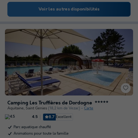
Voir les autres disponibilités
Camping Les Truffières de Dordogne
★★★★★
Aquitaine
,
Saint Genies
(18,2 km de Vezac)
Carte
8.7
Excellent
4.5
Parc aquatique chauffé
Animations pour toute la famille