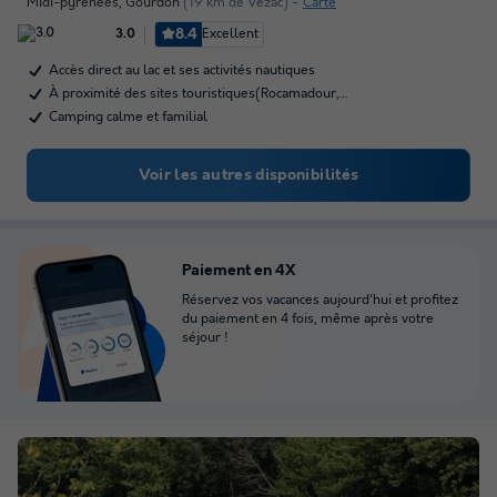
Midi-pyrénées
,
Gourdon
(19 km de Vezac)
Carte
8.4
Excellent
3.0
Accès direct au lac et ses activités nautiques
À proximité des sites touristiques(Rocamadour,…
Camping calme et familial
Voir les autres disponibilités
Paiement en 4X
Réservez vos vacances aujourd'hui et profitez
du paiement en 4 fois, même après votre
séjour !