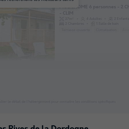
MOBILHOME 6 personnes - 2 C
xclusivité
- CLIM
27m²
4 Adultes
2 Enfant
2 Chambres
1 Salle de bain
Terrasse couverte
Climatisation
Ani
lter le détail de l'hébergement pour connaitre les conditions spécifiques