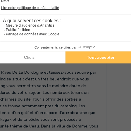
 La Roque Gageac, Sarlat-la-Canéda, Castelnaud-la-
 petits et grands, pratiquer de nombreuses activités
s châteaux, visiter la grotte de Lascaux ou se
ttendre sur Campings.com pour profiter de nos offres
ives De La Dordogne
 Rives De La Dordogne et laissez-vous séduire par
g se situe : c'est un très bel endroit que vous
ing vous permettra sans le moindre doute de
 durée de votre séjour. Les nombreux loisirs en
 charmes du site. Pour s'offrir des sorties à
tre se trouve notamment près du camping. Les
stence d'un golf et d'un espace d'accrobranche que
-kayak et de la pêche vous sont proposés à
 sur le thème de l'eau. Dans la ville de Domme, vous