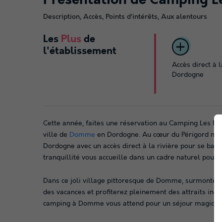
Présentation de Camping L
Description, Accès, Points d’intérêts, Aux alentours
Les
Plus
de
l'établissement
Accès direct à l
Dordogne
Cette année, faites une réservation au Camping Les Ri
ville de
Domme
en Dordogne. Au cœur du Périgord noir,
Dordogne avec un accès direct à la rivière pour se baig
tranquillité vous accueille dans un cadre naturel pour
Dans ce joli village pittoresque de Domme, surmonté d
des vacances et profiterez pleinement des attraits inc
camping à Domme vous attend pour un
séjour magique