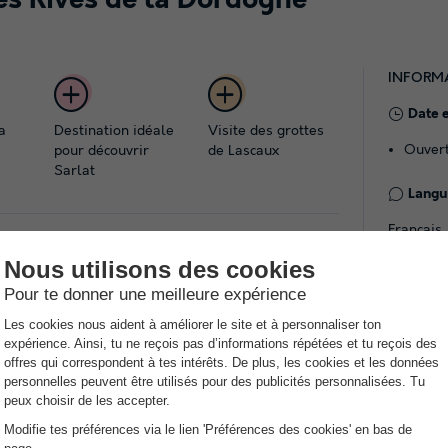
es Rives de la Dordogne
INFORM
Date 
a
Destination idéale
Visite des grottes
Ouvert
pour découvrir
de Lascaux
Sarlat
Langue
Français
ves De La Dordogne et laissez-vous charmer par la
 ce camping piétonnier installé au bord de la
Infor
ner, faire du canoë-kayak et pêcher en toute
Établi
 des vacances reposantes.
Établi
Nombr
e sa Bastide, vous apprécierez l'atmosphère douce
empla
royables de cette région du Sud-Ouest. Ce beau
NRA :
 en pleine nature.