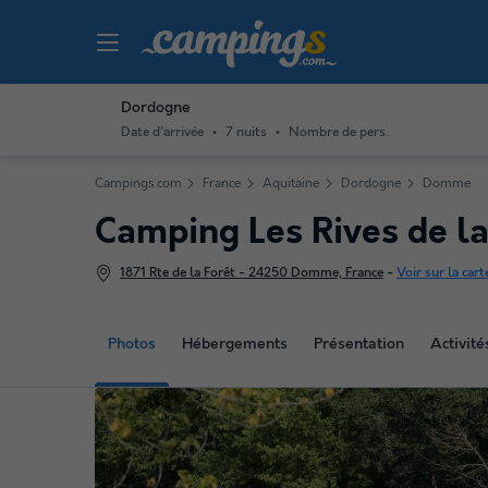
Dordogne
Date d'arrivée
7 nuits
Nombre de pers.
Campings.com
France
Aquitaine
Dordogne
Domme
Camping Les Rives de 
1871 Rte de la Forêt - 24250 Domme, France
-
Voir sur la cart
Photos
Hébergements
Présentation
Activit