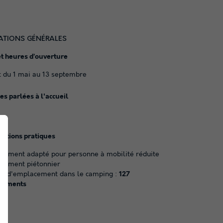
ATIONS GÉNÉRALES
et heures d’ouverture
 du 1 mai au 13 septembre
s parlées à l'accueil
mations pratiques
ssement adapté pour personne à mobilité réduite
ssement piétonnier
e d'emplacement dans le camping :
127
cements