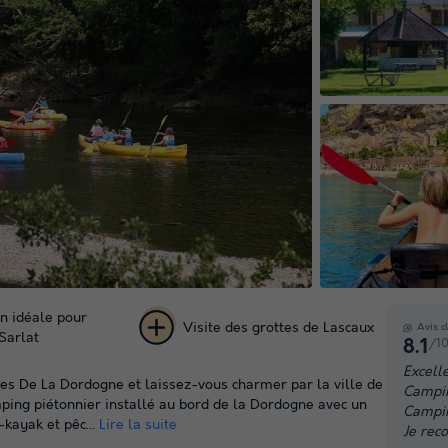
on idéale pour
Visite des grottes de Lascaux
Avis c
Sarlat
/1
8.1
+ 16
Excelle
ves De La Dordogne et laissez-vous charmer par la ville de
Campin
photos
ing piétonnier installé au bord de la Dordogne avec un
Campin
-kayak et pêc...
Lire la suite
Je re