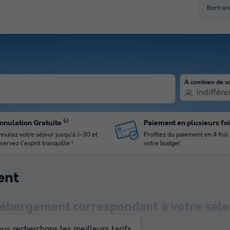
Bertran
À combien de v
Indiffére
nnulation Gratuite ⁽¹⁾
Paiement en plusieurs fo
nulez votre séjour jusqu'à J-30 et
Profitez du paiement en 4 fois
servez l'esprit tranquille !
votre budget
ent
hébergement correspondant à votre séle
us recherchons les meilleurs tarifs