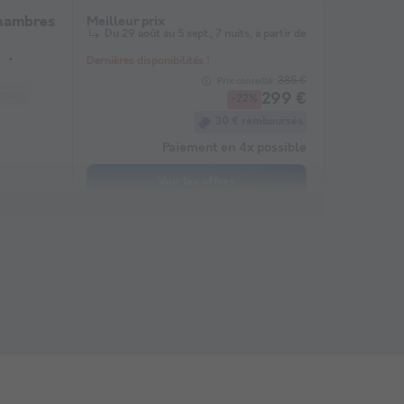
hambres
Meilleur prix
Du 29 août au 5 sept., 7 nuits, à partir de
s
Dernières disponibilités !
385 €
Prix conseillé :
maux autorisés *
Cafetière
Congélateur
Réfrigérateur
Salon de jardin
299 €
-22%
30 € remboursés
Paiement en 4x possible
Voir les offres