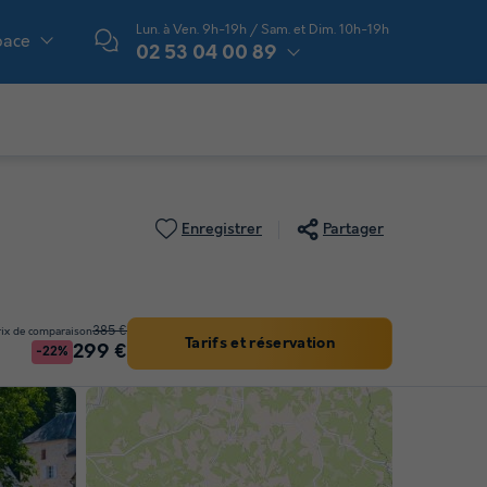
Lun. à Ven. 9h-19h / Sam. et Dim. 10h-19h
pace
02 53 04 00 89
Enregistrer
Partager
385 €
rix de comparaison
Tarifs et réservation
299 €
-22%