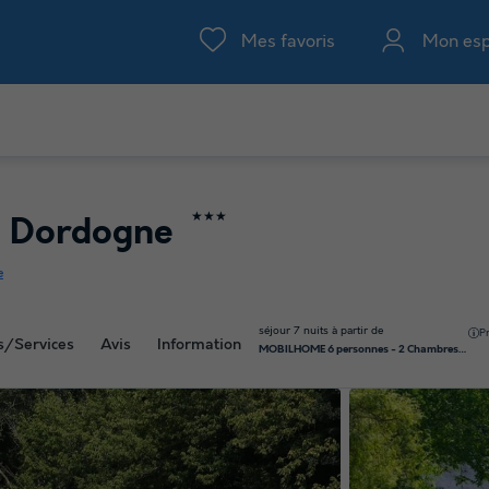
Mes favoris
Mon es
★★★
la Dordogne
e
séjour 7 nuits à partir de
P
és/Services
Avis
Information
MOBILHOME 6 personnes - 2 Chambres - CLIM