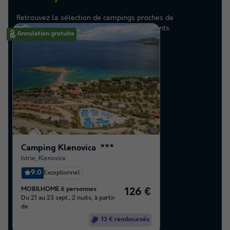
Retrouvez la sélection de campings proches de
Krk/malinska les mieux notés par nos clients
Annulation gratuite
Camping Klenovica
★★★
Istrie
,
Klenovica
9.0
Exceptionnel
MOBILHOME 6 personnes
126 €
Du 21 au 23 sept., 2 nuits, à partir
de
13 € remboursés