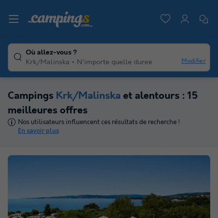
Où allez-vous ?
Modifier
Krk/Malinska
N'importe quelle duree
Campings
Krk/Malinska
et alentours : 15
meilleures offres
Nos utilisateurs influencent ces résultats de recherche !
En savoir plus