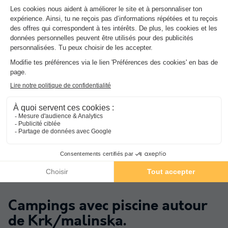
Croatie
-
Istrie
-
Krk/malinska
434,84 €
Meilleure offre
-15%
369,61 €
★★★★
Valamar Camping Baska
Croatie
-
Dalmatie
-
Baska voda
449,82 €
Meilleure offre
-15%
382,34 €
★★★★★
Aminess Style Atea Camping Resort
Croatie
-
Istrie
-
Krk/njivice
518 €
Meilleure offre
Campings avec piscine autour
de
Krk/malinska
.