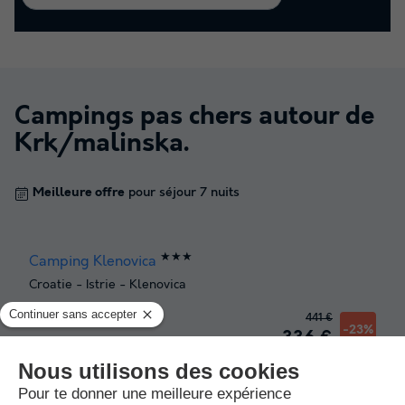
Campings pas chers autour de
Krk/malinska
.
Meilleure offre
pour séjour 7 nuits
★★★
Camping Klenovica
Croatie
-
Istrie
-
Klenovica
441 €
Meilleure offre
-23%
336 €
★★★★★
Krk Premium Camping Resort