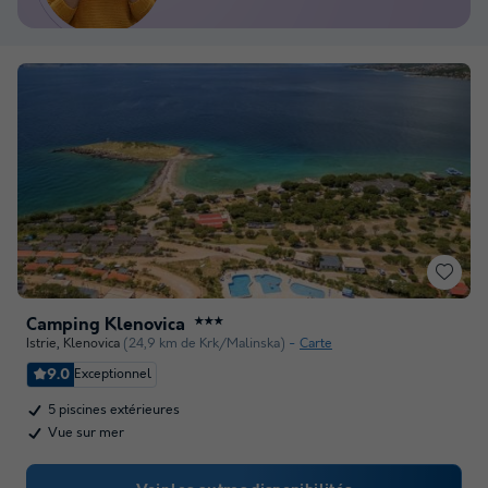
Camping Klenovica
★★★
Istrie
,
Klenovica
(24,9 km de Krk/Malinska)
Carte
9.0
Exceptionnel
5 piscines extérieures
Vue sur mer