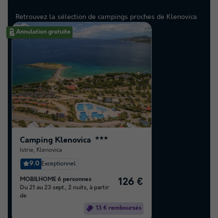
Retrouvez la sélection de campings proches de Klenovica
les mieux notés par nos clients
Annulation gratuite
Camping Klenovica
★★★
Istrie
,
Klenovica
9.0
Exceptionnel
MOBILHOME 6 personnes
126 €
Du 21 au 23 sept., 2 nuits, à partir
de
13 € remboursés