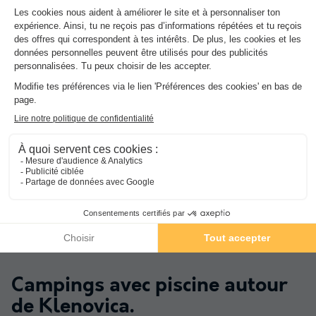
Croatie
-
Istrie
-
Krk/malinska
434,84 €
Meilleure offre
-15%
369,61 €
★★★★
Valamar Camping Baska
Croatie
-
Dalmatie
-
Baska voda
449,82 €
Meilleure offre
-15%
382,34 €
★★★★★
Aminess Style Atea Camping Resort
Croatie
-
Istrie
-
Krk/njivice
518 €
Meilleure offre
Campings avec piscine autour
de
Klenovica
.