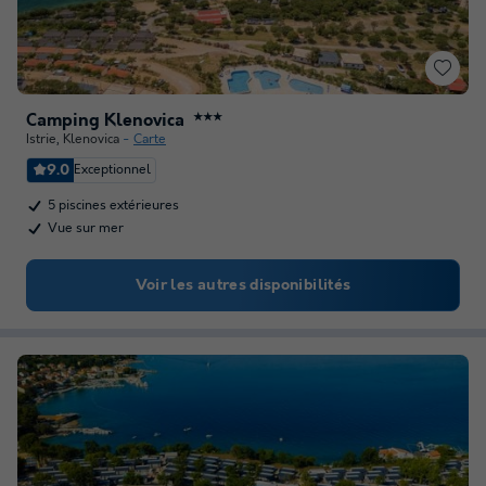
Camping Klenovica
★★★
Istrie
,
Klenovica
Carte
9.0
Exceptionnel
5 piscines extérieures
Vue sur mer
Voir les autres disponibilités