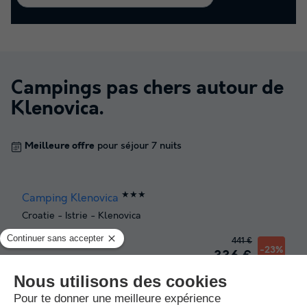
Campings pas chers autour de
Klenovica
.
Meilleure offre
pour séjour 7 nuits
★★★
Camping Klenovica
Croatie
-
Istrie
-
Klenovica
441 €
Meilleure offre
-23%
336 €
★★★★★
Krk Premium Camping Resort