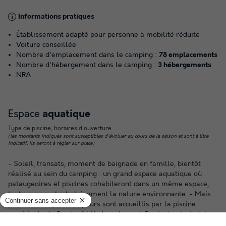
Informations pratiques
Établissement adapté pour personne à mobilité réduite
Voiture conseillée
Nombre d'emplacement dans le camping :
78 emplacements
Nombre d'hébergement dans le camping :
3 hébergements
NRA :
Espace
aquatique
Type de piscine, horaires d'ouverture
(les montants indiqués sont susceptibles d'évoluer au cours de la saison et sont à titre
indicatif, ils seront à régler sur place)
- Soleil, transats, moment de baignade en famille, bientôt
réalisé au sein du camping : un grand espace aquatique où
pataugeoires et piscines cohabiteront dans un même espace,
tout en respectant pleinement la nature environnante. - Mais
pour l'instant, les campeurs sont accueillis par la piscine
municipale de Prades (66). A seulement 5 minutes à pied du
camping, une grande piscine vous attend. - Adulte, enfant ou