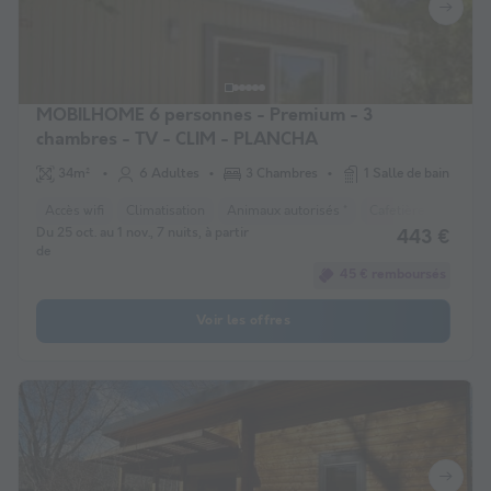
MOBILHOME 6 personnes - Premium - 3
chambres - TV - CLIM - PLANCHA
34m²
6 Adultes
3 Chambres
1 Salle de bain
Accès wifi
Climatisation
Animaux autorisés *
Cafetière
Chaise
Du 25 oct. au 1 nov., 7 nuits, à partir
443 €
de
45 € remboursés
Voir les offres