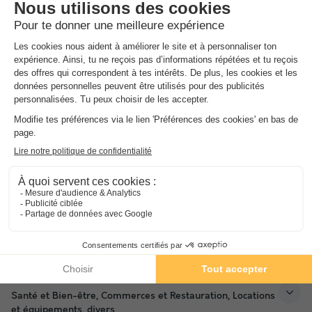
ado, vous bénéficierez de votre billet piscine. Accès unique et
gratuit pour découvrir la structure. - Sur place vous trouverez 3
piscines différentes et de nombreuses activités : - Une piscine
de 25 m avec couloirs - Une piscine pour enfants de taille
moyenne - Pataugeoire pour tout-petits - Club de natation -
Cours d'aquagym et d'aquajogg - Cours d'apprentissage pour
les enfants LES TARIFS Gratuit jusqu’à 1 an De 1 à 13 ans : 1,50
euros De 14 à 18 ans : 2,50 euros Plus de 18 ans : 3,50 euros
Cartes 10 entrées : De 1 à 13 ans : 10,35 euros De 14 à 18 ans :
16,50 euros Plus de 18 ans : 25,80 euros
Activités et animations proposées
Espace aquatique, Animations, Sports et Loisirs
Services sur place et à proximité
Santé et Bien-être, Commerces et Restauration, Locations
et équipements, divers