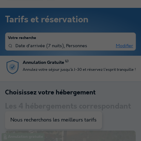
Tarifs et réservation
Votre recherche
Date d'arrivée
(
7 nuits
),
Personnes
Modifier
Paiement en plusieurs fois
Profitez du paiement en 4 fois pour gérer votre budget
Choisissez votre hébergement
Les
4
hébergements correspondant
à votre sélection
Nous recherchons les meilleurs tarifs
Annulation gratuite