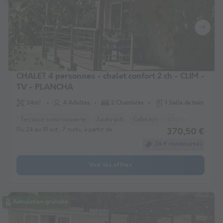
CHALET 4 personnes - chalet confort 2 ch - CLIM -
TV - PLANCHA
24m²
4 Adultes
2 Chambres
1 Salle de bain
Terrasse semi-couverte
Accès wifi
Cafetière
Chaise longue
L
Du 24 au 31 oct., 7 nuits, à partir de
370,50 €
38 € remboursés
Voir les offres
Annulation gratuite