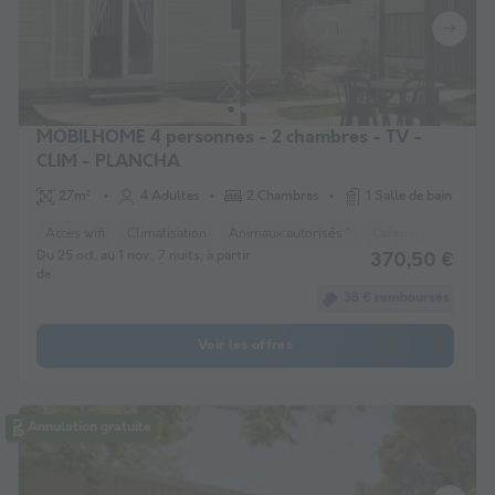
MOBILHOME 4 personnes - 2 chambres - TV -
CLIM - PLANCHA
27m²
4 Adultes
2 Chambres
1 Salle de bain
Accès wifi
Climatisation
Animaux autorisés *
Cafetière
Congél
Du 25 oct. au 1 nov., 7 nuits, à partir
370,50 €
de
38 € remboursés
Voir les offres
Annulation gratuite