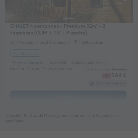
CHALET 4 personnes - Premium 32m² - 2
chambres (CLIM + TV + Plancha)
4 Adultes
2 Chambres
1 Salle de bain
Voir le plan 2D
Terrasse couverte
Accès wifi
Animaux autorisés *
Cafetière
La
Du 23 au 30 août, 7 nuits, à partir de
618,50 €
Prix conseillé :
564 €
-8%
57 € remboursés
Voir les offres
*Consulter le détail de l'hébergement pour connaitre les conditions
spécifiques