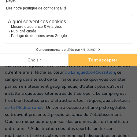
France et dans d'autres pays en réservant sur notre
plateforme.
Dans les environs du Camping Le
Soleil De La Méditerranée
Cette année, partez au Camping Le Soleil De La Méditerranée,
un établissement basé à Saint-Cyprien
dans les Pyrénées-
Orientales
. Vous ne serez vraiment pas déçu par ce camping
qui vous fera passer des vacances mémorables tant en famille
qu'entre amis. Niché au cœur
du Languedoc-Roussillon
, ce
camping dans le sud de la France aura de quoi vous combler
par son emplacement géographique, d'autant plus qu'il est
installé à quelques kilomètres de l'aéroport. Le camping est
très bien localisé près d'attractions touristiques, aux alentours
de la Méditerranée
. Un centre équestre et une piste cyclable
se trouvent présents à proche distance de l'établissement.
Quoi de mieux pour organiser des promenades en famille ou
entre amis ! À destination des plus sportifs, un terrain
multisport et, entre autres, un mini-golf, disponibles en dehors