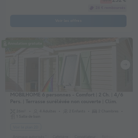
252 €
-26%
26 € remboursés
Voir les offres
Annulation gratuite
MOBILHOME 6 personnes - Comfort | 2 Ch. | 4/6
Pers. | Terrasse surélévée non couverte | Clim.
26m²
4 Adultes
2 Enfants
2 Chambres
1 Salle de bain
Voir le plan 2D
Animaux autorisés *
Cafetière
Congélateur
Réfrigérateur
Salo