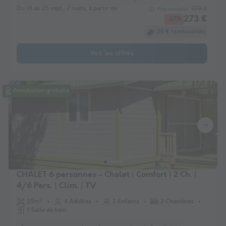
Du 18 au 25 sept., 7 nuits, à partir de
378 €
Prix conseillé :
273 €
-27%
28 € remboursés
Voir les offres
Annulation gratuite
CHALET 6 personnes - Chalet | Comfort | 2 Ch. |
4/6 Pers. | Clim. | TV
25m²
4 Adultes
2 Enfants
2 Chambres
1 Salle de bain