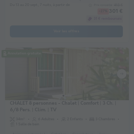
Du 13 au 20 sept., 7 nuits, à partir de
413 €
Prix conseillé :
301 €
-27%
31 € remboursés
Voir les offres
Annulation gratuite
CHALET 8 personnes - Chalet | Comfort | 3 Ch. |
6/8 Pers. | Clim. | TV
34m²
6 Adultes
2 Enfants
3 Chambres
1 Salle de bain