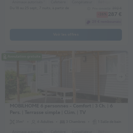
Animaux autorisés *
Cafetière
Congélateur
Réfrigérateur
Salo
Du 18 au 25 sept., 7 nuits, à partir de
392 €
Prix conseillé :
287 €
-26%
29 € remboursés
Voir les offres
Annulation gratuite
MOBILHOME 6 personnes - Comfort | 3 Ch. | 6
Pers. | Terrasse simple | Clim. | TV
31m²
6 Adultes
3 Chambres
1 Salle de bain
Animaux autorisés *
Cafetière
Congélateur
Réfrigérateur
Salo