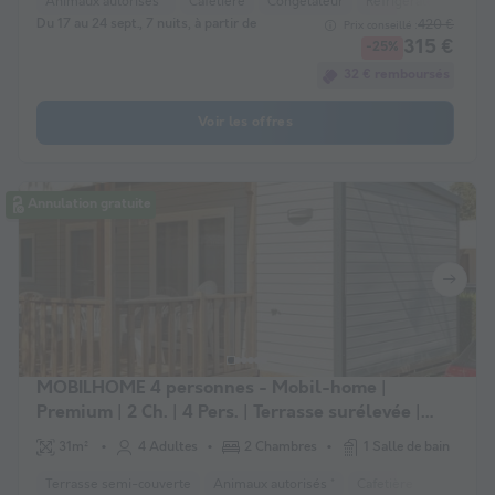
Animaux autorisés *
Cafetière
Congélateur
Réfrigérateur
Salo
Du 17 au 24 sept., 7 nuits, à partir de
420 €
Prix conseillé :
315 €
-25%
32 € remboursés
Voir les offres
Annulation gratuite
MOBILHOME 4 personnes - Mobil-home |
Premium | 2 Ch. | 4 Pers. | Terrasse surélevée |
Clim. | TV
31m²
4 Adultes
2 Chambres
1 Salle de bain
Terrasse semi-couverte
Animaux autorisés *
Cafetière
Lave-vais