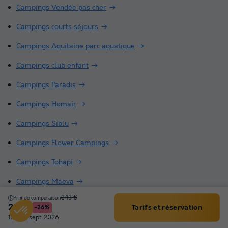
Campings Vendée pas cher
Campings courts séjours
Campings Aquitaine parc aquatique
Campings club enfant
Campings Paradis
Campings Homair
Campings Siblu
Campings Flower Campings
Campings Tohapi
Campings Maeva
343 €
Prix de comparaison
252 €
Tarifs et réservation
-26%
Filtrer
France
Saint Cyprien
17 - 24 sept. 2026