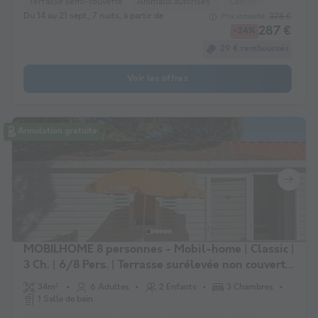
Terrasse semi-couverte
Animaux autorisés *
Cafetière
Congélat
Du 14 au 21 sept., 7 nuits, à partir de
378 €
Prix conseillé :
287 €
-24%
29 € remboursés
Voir les offres
Annulation gratuite
MOBILHOME 8 personnes - Mobil-home | Classic |
3 Ch. | 6/8 Pers. | Terrasse surélevée non couverte
| Clim.
34m²
6 Adultes
2 Enfants
3 Chambres
1 Salle de bain