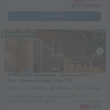
32 € remboursés
Voir les offres
Annulation gratuite
MOBILHOME 6 personnes - Premium | 3 Ch. | 6
Pers. | Terrasse Lounge | Clim. | TV
33m²
6 Adultes
3 Chambres
1 Salle de bain
Terrasse semi-couverte
Animaux autorisés *
Cafetière
Lave-vais
Du 18 au 25 sept., 7 nuits, à partir de
504 €
Prix conseillé :
378 €
-25%