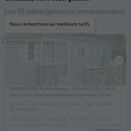
Les
10
hébergements correspondant
à votre sélection
Nous recherchons les meilleurs tarifs
Annulation gratuite
MOBILHOME 6 personnes - Classic | 2 Ch. | 4/6
Pers. | Terrasse surélevée non couverte | Clim.
25m²
4 Adultes
2 Enfants
2 Chambres
1 Salle de bain
Animaux autorisés *
Cafetière
Congélateur
Réfrigérateur
Salo
Du 17 au 24 sept., 7 nuits, à partir de
343 €
Prix conseillé :