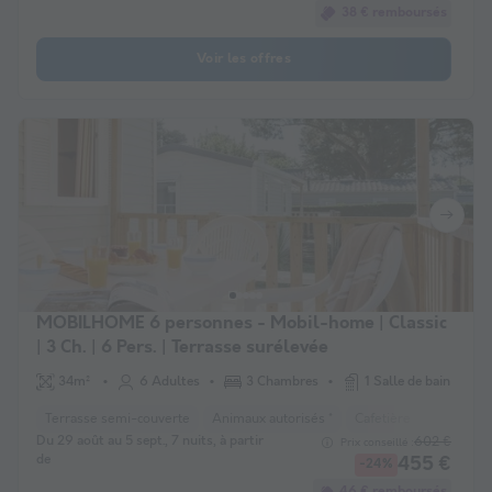
38 € remboursés
Voir les offres
MOBILHOME 6 personnes - Mobil-home | Classic
| 3 Ch. | 6 Pers. | Terrasse surélevée
34m²
6 Adultes
3 Chambres
1 Salle de bain
Terrasse semi-couverte
Animaux autorisés *
Cafetière
Congélat
Du 29 août au 5 sept., 7 nuits, à partir
602 €
Prix conseillé :
de
455 €
-24%