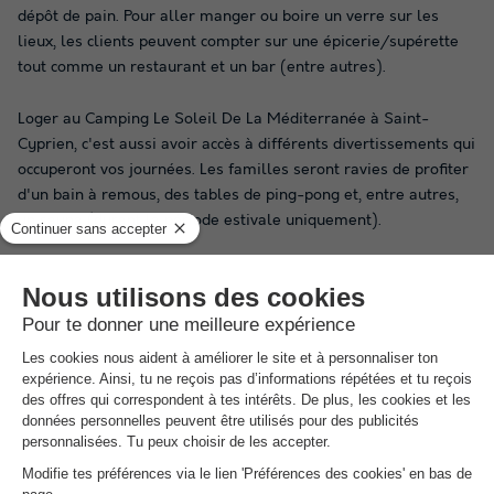
dépôt de pain. Pour aller manger ou boire un verre sur les
lieux, les clients peuvent compter sur une épicerie/supérette
tout comme un restaurant et un bar (entre autres).
Loger au Camping Le Soleil De La Méditerranée à Saint-
Cyprien, c'est aussi avoir accès à différents divertissements qui
occuperont vos journées. Les familles seront ravies de profiter
d'un bain à remous, des tables de ping-pong et, entre autres,
un sauna (durant la période estivale uniquement).
Pour rester un peu de temps entre adultes, notez qu'au
Camping Le Soleil De La Méditerranée les enfants auront la
possibilité de se divertir avec différents équipements prévus
pour eux sur place. Les jeunes visiteurs seront enchantés de la
présence d'un
club enfant
, d'une aire de jeux ou encore d'une
salle de jeux, durant la période estivale uniquement.
Naviguez sans plus attendre sur notre site Internet
Campings.com ; vous pourrez bénéficier d'offres exclusives en