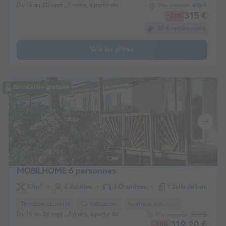
Du 13 au 20 sept., 7 nuits, à partir de
413 €
Prix conseillé :
315 €
-23%
32 € remboursés
Voir les offres
Annulation gratuite
MOBILHOME 6 personnes
33m²
6 Adultes
3 Chambres
1 Salle de bain
Terrasse couverte
Climatisation
Animaux autorisés *
Cafetière
Du 19 au 26 sept., 7 nuits, à partir de
399 €
Prix conseillé :
319,20 €
-20%