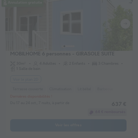
Annulation gratuite
MOBILHOME 6 personnes - GIRASOLE SUITE
30m²
4 Adultes
2 Enfants
3 Chambres
1 Salle de bain
Voir le plan 2D
Terrasse couverte
Climatisation
Lit bébé
Barbecue
Cafetière
Dernières disponibilités !
Du 17 au 24 oct., 7 nuits, à partir de
637 €
64 € remboursés
Voir les offres