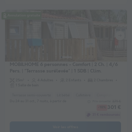
Annulation gratuite
MOBILHOME 6 personnes - Comfort | 2 Ch. | 4/6
Pers. | *Terrasse surélevée* | 1 SDB | Clim.
25m²
4 Adultes
2 Enfants
2 Chambres
1 Salle de bain
Terrasse semi-couverte
Lit bébé
Cafetière
Congélateur
Réfri
Du 24 au 31 oct., 7 nuits, à partir de
371 €
Prix conseillé :
301 €
-18%
31 € remboursés
Voir les offres