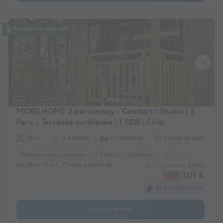
Annulation gratuite
MOBILHOME 2 personnes - Comfort | Studio | 2
Pers. | Terrasse surélevée | 1 SDB | Clim
18m²
2 Adultes
0 Chambres
1 Salle de bain
Terrasse semi-couverte
Lit bébé
Cafetière
Réfrigérateur
Salo
Du 24 au 31 oct., 7 nuits, à partir de
350 €
Prix conseillé :
301 €
-14%
31 € remboursés
Voir les offres