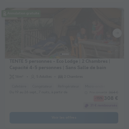
Annulation gratuite
TENTE 5 personnes - Eco Lodge | 2 Chambres |
Capacité 4-5 personnes | Sans Salle de bain
16m²
5 Adultes
2 Chambres
Cafetière
Congélateur
Réfrigérateur
Micro-ondes
Du 19 au 26 sept., 7 nuits, à partir de
364 €
Prix conseillé :
308 €
-15%
31 € remboursés
Voir les offres