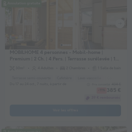
Annulation gratuite
MOBILHOME 4 personnes - Mobil-home |
Premium | 2 Ch. | 4 Pers. | Terrasse surélevée | 1
SDB | Clim.
30m²
4 Adultes
2 Chambres
1 Salle de bain
Terrasse semi-couverte
Cafetière
Lave-vaisselle
Congélateur
Du 17 au 24 oct., 7 nuits, à partir de
434 €
Prix conseillé :
385 €
-11%
39 € remboursés
Voir les offres