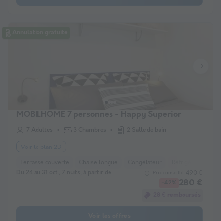
Annulation gratuite
MOBILHOME 7 personnes - Happy Superior
7 Adultes
3 Chambres
2 Salle de bain
Voir le plan 2D
Terrasse couverte
Chaise longue
Congélateur
Réfrigérateur
S
Du 24 au 31 oct., 7 nuits, à partir de
490 €
Prix conseillé :
280 €
-42%
28 € remboursés
Voir les offres