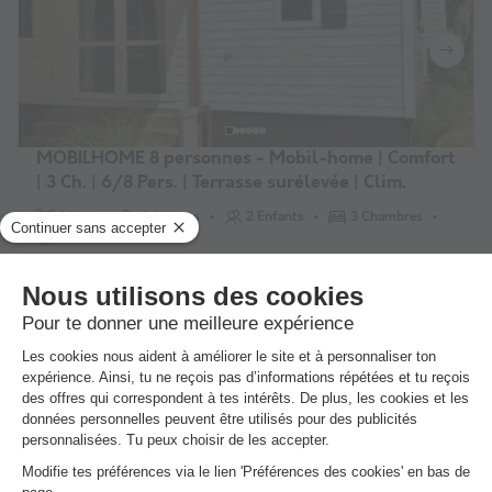
MOBILHOME 8 personnes - Mobil-home | Comfort
| 3 Ch. | 6/8 Pers. | Terrasse surélevée | Clim.
34m²
6 Adultes
2 Enfants
3 Chambres
1 Salle de bain
Terrasse semi-couverte
Cafetière
Congélateur
Réfrigérateur
Du 3 au 10 oct., 7 nuits, à partir de
511 €
Prix conseillé :
476 €
-6%
48 € remboursés
Voir les offres
Annulation gratuite