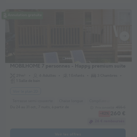
Annulation gratuite
MOBILHOME 7 personnes - Happy premium suite
29m²
6 Adultes
1 Enfants
3 Chambres
1 Salle de bain
Voir le plan 2D
Terrasse semi-couverte
Chaise longue
Congélateur
Réfrigérate
Du 24 au 31 oct., 7 nuits, à partir de
455 €
Prix conseillé :
260 €
-42%
26 € remboursés
Voir les offres