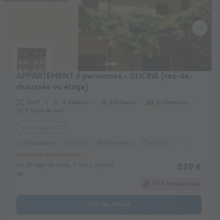
APPARTEMENT 6 personnes - GLICINE (rez-de-
chaussée ou étage)
35m²
4 Adultes
2 Enfants
2 Chambres
1 Salle de bain
Voir le plan 2D
Climatisation
Lit bébé
Réfrigérateur
Chauffage
Micro-ondes
Dernières disponibilités !
Du 27 sept. au 4 oct., 7 nuits, à partir
539 €
de
54 € remboursés
Voir les offres