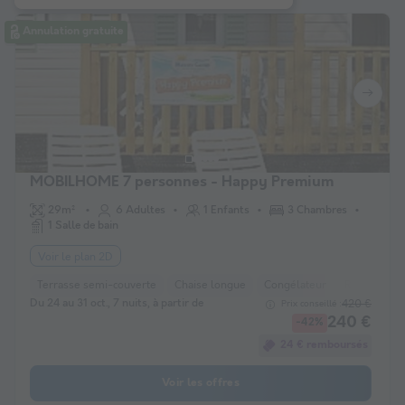
Annulation gratuite
MOBILHOME 7 personnes - Happy Premium
29m²
6 Adultes
1 Enfants
3 Chambres
1 Salle de bain
Voir le plan 2D
Terrasse semi-couverte
Chaise longue
Congélateur
Réfrigérate
Du 24 au 31 oct., 7 nuits, à partir de
420 €
Prix conseillé :
240 €
-42%
24 € remboursés
Voir les offres