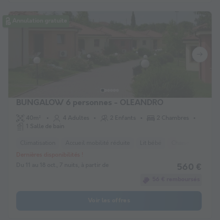
Annulation gratuite
BUNGALOW 6 personnes - OLEANDRO
40m²
4 Adultes
2 Enfants
2 Chambres
1 Salle de bain
Climatisation
Accueil mobilité réduite
Lit bébé
Chaise longue
Dernières disponibilités !
Du 11 au 18 oct., 7 nuits, à partir de
560 €
56 € remboursés
Voir les offres