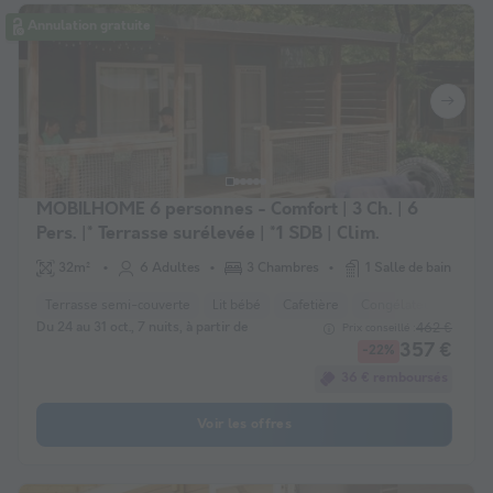
Annulation gratuite
MOBILHOME 6 personnes - Comfort | 3 Ch. | 6
Pers. |* Terrasse surélevée | *1 SDB | Clim.
32m²
6 Adultes
3 Chambres
1 Salle de bain
Terrasse semi-couverte
Lit bébé
Cafetière
Congélateur
Réfri
Du 24 au 31 oct., 7 nuits, à partir de
462 €
Prix conseillé :
357 €
-22%
36 € remboursés
Voir les offres