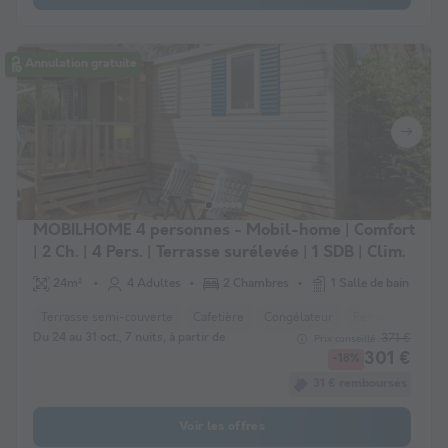
Annulation gratuite
MOBILHOME 4 personnes - Mobil-home | Comfort
| 2 Ch. | 4 Pers. | Terrasse surélevée | 1 SDB | Clim.
24m²
4 Adultes
2 Chambres
1 Salle de bain
Terrasse semi-couverte
Cafetière
Congélateur
Réfrigérateur
Du 24 au 31 oct., 7 nuits, à partir de
371 €
Prix conseillé :
301 €
-18%
31 € remboursés
Voir les offres