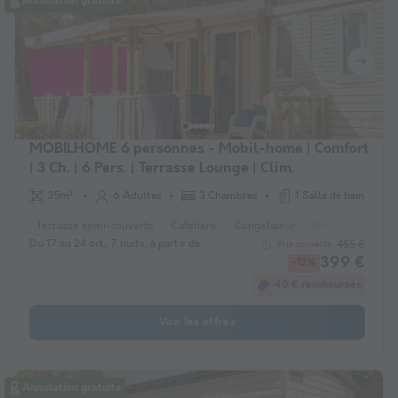
Annulation gratuite
MOBILHOME 6 personnes - Mobil-home | Comfort
| 3 Ch. | 6 Pers. | Terrasse Lounge | Clim.
35m²
6 Adultes
3 Chambres
1 Salle de bain
Terrasse semi-couverte
Cafetière
Congélateur
Réfrigérateur
Du 17 au 24 oct., 7 nuits, à partir de
455 €
Prix conseillé :
399 €
-12%
40 € remboursés
Voir les offres
Annulation gratuite