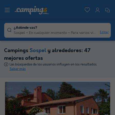
¿Adónde vas?
Editar
Sospel
En cualquier momento
Para varios viajeros
Cual
Campings
Sospel
y alrededores: 47
mejores ofertas
Las búsquedas de los usuarios influyen en los resultados.
Saber más