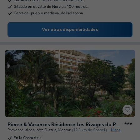
Enclavado en un verde valle a 12 km del…
Situado en el valle de Nervia a 100 metros…
Cerca del pueblo medieval de Isolabona
Ver otras disponibilidades
Pierre & Vacances Résidence Les Rivages du Parc
★★★
Provence-alpes-côte D'azur
,
Menton
(12,3 km de Sospel)
Mapa
En la Costa Azul