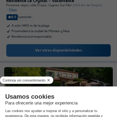
Résidence Le Crystal - Vacancéole
Provence-alpes-côte D'azur
,
Cagnes Sur Mer
(33,9 km de Sospel)
Mapa
8.5
Excelente
A sólo 1400 m de la playa
Proximidad a la ciudad de Mónaco y Niza
Residencia ecorresponsable
Ver otras disponibilidades