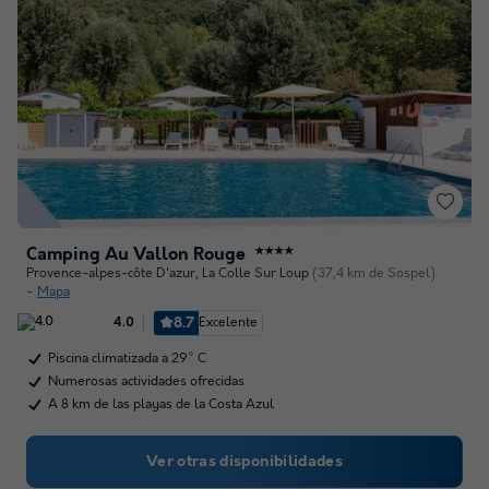
Camping Au Vallon Rouge
★★★★
Provence-alpes-côte D'azur
,
La Colle Sur Loup
(37,4 km de Sospel)
Mapa
8.7
Excelente
4.0
Piscina climatizada a 29° C
Numerosas actividades ofrecidas
A 8 km de las playas de la Costa Azul
Ver otras disponibilidades