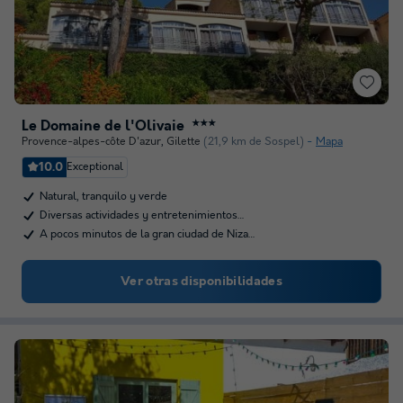
Le Domaine de l'Olivaie
★★★
Provence-alpes-côte D'azur
,
Gilette
(21,9 km de Sospel)
Mapa
10.0
Exceptional
Natural, tranquilo y verde
Diversas actividades y entretenimientos…
A pocos minutos de la gran ciudad de Niza…
Ver otras disponibilidades