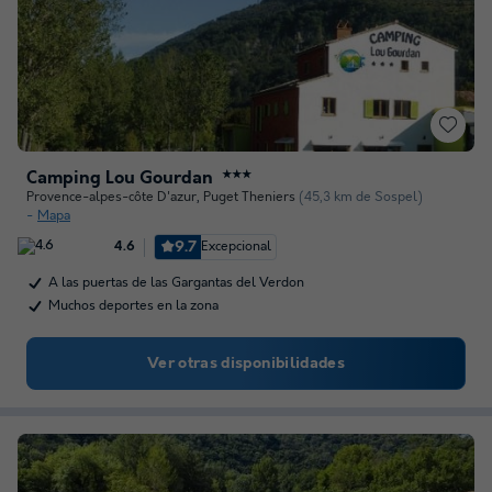
Camping Lou Gourdan
★★★
Provence-alpes-côte D'azur
,
Puget Theniers
(45,3 km de Sospel)
Mapa
9.7
Excepcional
4.6
A las puertas de las Gargantas del Verdon
Muchos deportes en la zona
Ver otras disponibilidades