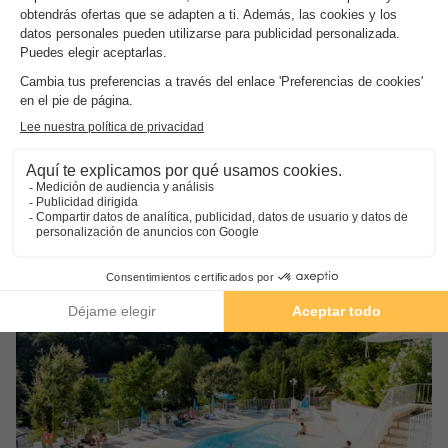
Camping Les Rives du Loup
★★★
Provence-alpes-côte D'azur
,
Tourrettes Sur Loup
(40,8 km de Sospel)
Mapa
8.2
Excelente
3.8
A sólo 20 minutos del mar
Tranquilo y en plena naturaleza
Ciudades famosas de la Costa Azul cercanas
Ver otras disponibilidades