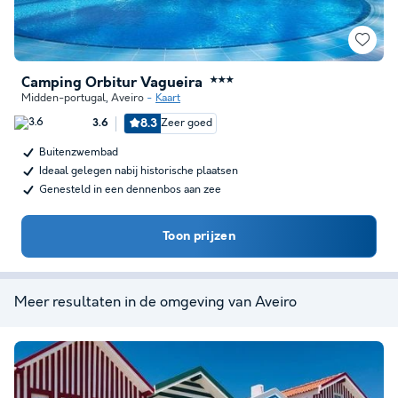
Camping Orbitur Vagueira
★★★
Midden-portugal
,
Aveiro
Kaart
8.3
Zeer goed
3.6
Buitenzwembad
Ideaal gelegen nabij historische plaatsen
Genesteld in een dennenbos aan zee
Toon prijzen
Meer resultaten in de omgeving van Aveiro