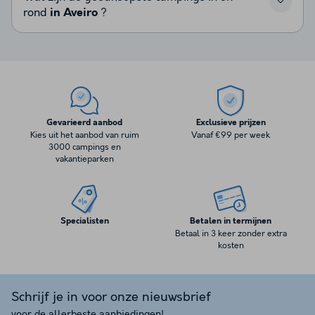
rond
in Aveiro
?
Gevarieerd aanbod
Exclusieve prijzen
Kies uit het aanbod van ruim
Vanaf €99 per week
3000 campings en
vakantieparken
Specialisten
Betalen in termijnen
Betaal in 3 keer zonder extra
kosten
Schrijf je in voor onze nieuwsbrief
voor de allerbeste aanbiedingen!