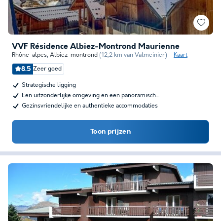
VVF Résidence Albiez-Montrond Maurienne
Rhône-alpes
,
Albiez-montrond
(12,2 km van Valmeinier)
Kaart
8.5
Zeer goed
Strategische ligging
Een uitzonderlijke omgeving en een panoramisch…
Gezinsvriendelijke en authentieke accommodaties
Toon prijzen