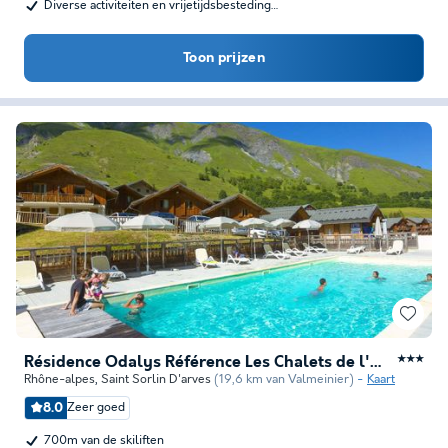
Diverse activiteiten en vrijetijdsbesteding…
Toon prijzen
Résidence Odalys Référence Les Chalets de l'Arvan II
★★★
Rhône-alpes
,
Saint Sorlin D'arves
(19,6 km van Valmeinier)
Kaart
8.0
Zeer goed
700m van de skiliften