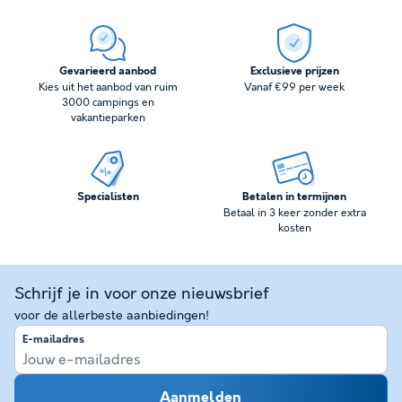
Gevarieerd aanbod
Exclusieve prijzen
Kies uit het aanbod van ruim
Vanaf €99 per week
3000 campings en
vakantieparken
Specialisten
Betalen in termijnen
Betaal in 3 keer zonder extra
kosten
Schrijf je in voor onze nieuwsbrief
voor de allerbeste aanbiedingen!
E-mailadres
Aanmelden