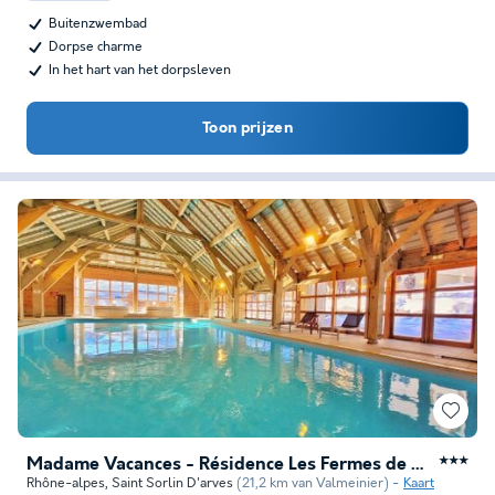
Buitenzwembad
Dorpse charme
In het hart van het dorpsleven
Toon prijzen
Madame Vacances - Résidence Les Fermes de Saint Sorlin
★★★
Rhône-alpes
,
Saint Sorlin D'arves
(21,2 km van Valmeinier)
Kaart