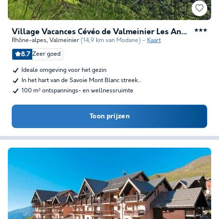
Village Vacances Cévéo de Valmeinier Les Angeliers
★★★
Rhône-alpes
,
Valmeinier
(14,9 km van Modane)
Kaart
8.7
Zeer goed
Ideale omgeving voor het gezin
In het hart van de Savoie Mont Blanc streek…
100 m² ontspannings- en wellnessruimte
Toon prijzen