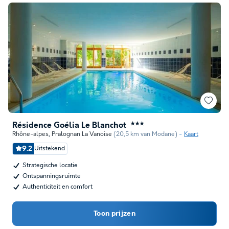
Résidence Goélia Le Blanchot
★★★
Rhône-alpes
,
Pralognan La Vanoise
(20,5 km van Modane)
Kaart
9.2
Uitstekend
Strategische locatie
Ontspanningsruimte
Authenticiteit en comfort
Toon prijzen