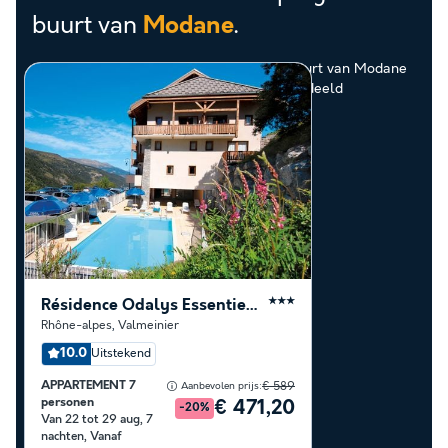
buurt van
.
Modane
Ontdek de selectie van campings in de buurt van Modane
die door onze klanten als beste zijn beoordeeld
Résidence Odalys Essentielle L'Ecrin des Neiges
★★★
Rhône-alpes
,
Valmeinier
10.0
Uitstekend
APPARTEMENT 7
€ 589
Aanbevolen prijs:
personen
€ 471,20
-20%
Van 22 tot 29 aug, 7
nachten, Vanaf