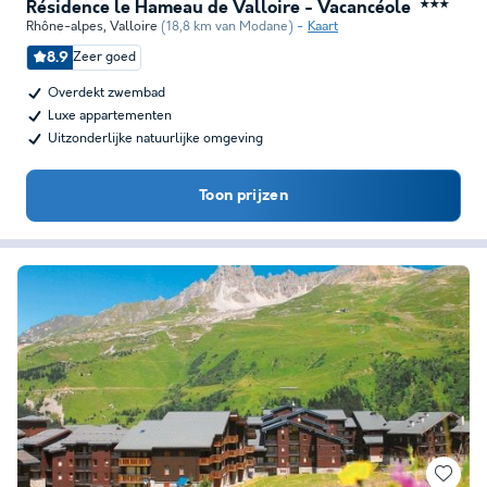
Résidence le Hameau de Valloire - Vacancéole
★★★
Rhône-alpes
,
Valloire
(18,8 km van Modane)
Kaart
8.9
Zeer goed
Overdekt zwembad
Luxe appartementen
Uitzonderlijke natuurlijke omgeving
Toon prijzen