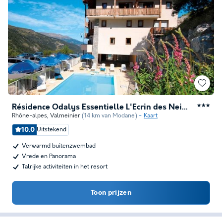
Résidence Odalys Essentielle L'Ecrin des Neiges
★★★
Rhône-alpes
,
Valmeinier
(14 km van Modane)
Kaart
10.0
Uitstekend
Verwarmd buitenzwembad
Vrede en Panorama
Talrijke activiteiten in het resort
Toon prijzen