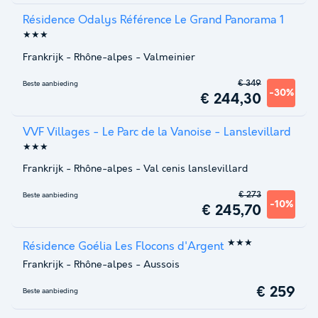
Résidence Odalys Référence Le Grand Panorama 1
★★★
Frankrijk
-
Rhône-alpes
-
Valmeinier
€ 349
Beste aanbieding
-30%
€ 244,30
VVF Villages - Le Parc de la Vanoise - Lanslevillard
★★★
Frankrijk
-
Rhône-alpes
-
Val cenis lanslevillard
€ 273
Beste aanbieding
-10%
€ 245,70
★★★
Résidence Goélia Les Flocons d'Argent
Frankrijk
-
Rhône-alpes
-
Aussois
€ 259
Beste aanbieding