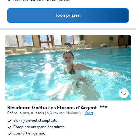
Toon prijzen
Résidence Goélia Les Flocons d'Argent
★★★
Rhône-alpes
,
Aussois
(6,3 km van Modane)
Kaart
Ski-in/ski-out staanplaats
Complete ontspanningsruimte
Comfort en gemak