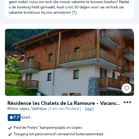
geen enkel risico om toch die mooie vakantie te kunnen boeken! Nadat
u de boeking hebt gemaakt, kunt u tot 30 dagen voor uw vertrek uw
vakantie kosteloos bij ons annuleren (1).
Résidence les Chalets de La Ramoure - Vacancéole
★★★
Rhône-alpes
,
Valfréjus
(3 km van Modane)
Kaart
7.7
Goed
Pied de Pistes" kampeerplaats en loipes
Toegang tot panoramisch verwarmd buitenzwembad