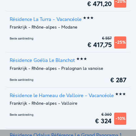
-20%
€ 471,20
★★★
Résidence La Turra - Vacancéole
Frankrijk
-
Rhône-alpes
-
Modane
€ 557
Beste aanbieding
-25%
€ 417,75
★★★
Résidence Goélia Le Blanchot
Frankrijk
-
Rhône-alpes
-
Pralognan la vanoise
€ 287
Beste aanbieding
★★★
Résidence le Hameau de Valloire - Vacancéole
Frankrijk
-
Rhône-alpes
-
Valloire
€ 360
Beste aanbieding
-10%
€ 324
Résidence Odalys Référence Le Grand Panorama 1