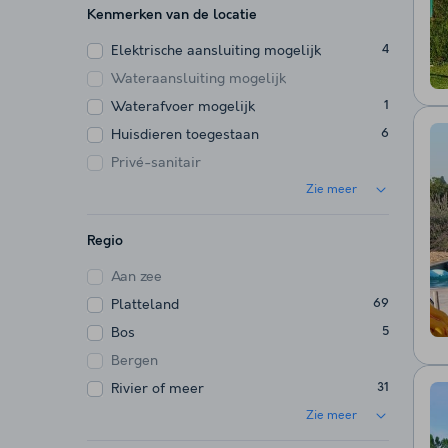
Kenmerken van de locatie
Elektrische aansluiting mogelijk
4
Wateraansluiting mogelijk
Waterafvoer mogelijk
1
Huisdieren toegestaan
6
Privé-sanitair
Zie meer
Regio
Aan zee
Platteland
69
Bos
5
Bergen
Rivier of meer
31
Zie meer