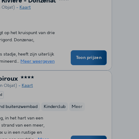
 Rivière - Donzenac
 Objat)
Kaart
t op het kruispunt van drie
rigord. Donzenac,
stadje, heeft zijn uiterlijk
Toon prijzen
mineerd...
Meer weergeven
oiroux
★★★★
n Objat)
Kaart
ed
md buitenzwembad
Kinderclub
Meer
, in het hart van een
 strand van een meer,
x u in een rustige en