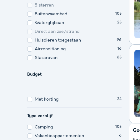
5 sterren
Buitenzwembad
103
Waterglijbaan
23
Direct aan zee/strand
Huisdieren toegestaan
96
Airconditioning
16
Stacaravan
63
Budget
Met korting
24
Type verblijf
Camping
103
Go
Vakantieappartementen
6
Bij