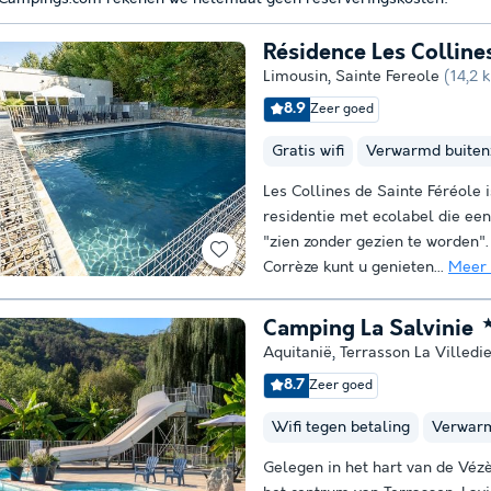
Résidence Les Colline
Limousin
,
Sainte Fereole
(14,2 
8.9
Zeer goed
Gratis wifi
Verwarmd buite
Les Collines de Sainte Féréole i
residentie met ecolabel die een
"zien zonder gezien te worden".
Corrèze kunt u genieten...
Meer
Camping La Salvinie
Aquitanië
,
Terrasson La Villedi
8.7
Zeer goed
Wifi tegen betaling
Verwar
Gelegen in het hart van de Vézè