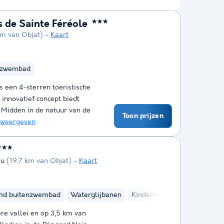
s de Sainte Féréole
★★★
km van Objat)
Kaart
nzwembad
s een 4-sterren toeristische
 innovatief concept biedt
 Midden in de natuur van de
Toon prijzen
 weergeven
★★★
eu
(19,7 km van Objat)
Kaart
md buitenzwembad
Waterglijbanen
Kinderclub
re vallei en op 3,5 km van