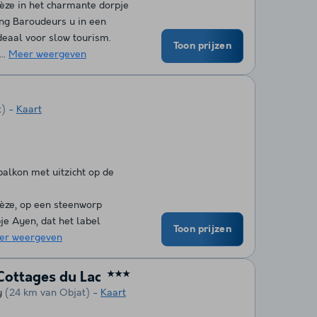
rèze in het charmante dorpje
ng Baroudeurs u in een
deaal voor slow tourism.
Toon prijzen
..
Meer weergeven
t)
Kaart
balkon met uitzicht op de
rèze, op een steenworp
je Ayen, dat het label
Toon prijzen
er weergeven
Cottages du Lac
★★★
y
(24 km van Objat)
Kaart