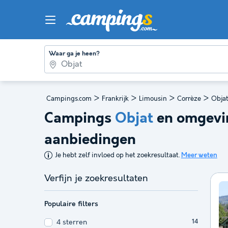
Waar ga je heen?
>
>
>
>
Campings.com
Frankrijk
Limousin
Corrèze
Obja
Campings
Objat
en omgevin
aanbiedingen
Je hebt zelf invloed op het zoekresultaat.
Meer weten
Verfijn je zoekresultaten
Populaire filters
4 sterren
14