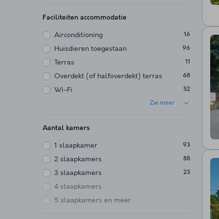
Faciliteiten accommodatie
Airconditioning
16
Huisdieren toegestaan
96
Terras
11
Overdekt (of halfoverdekt) terras
68
Wi-Fi
52
Zie meer
Aantal kamers
1 slaapkamer
93
2 slaapkamers
88
3 slaapkamers
23
4 slaapkamers
5 slaapkamers en meer