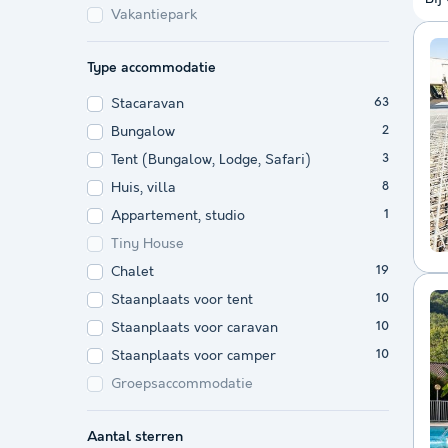
Vakantiepark
Type accommodatie
Stacaravan
63
Bungalow
2
Tent (Bungalow, Lodge, Safari)
3
Huis, villa
8
Appartement, studio
1
Tiny House
Chalet
19
Staanplaats voor tent
10
Staanplaats voor caravan
10
Staanplaats voor camper
10
Groepsaccommodatie
Aantal sterren