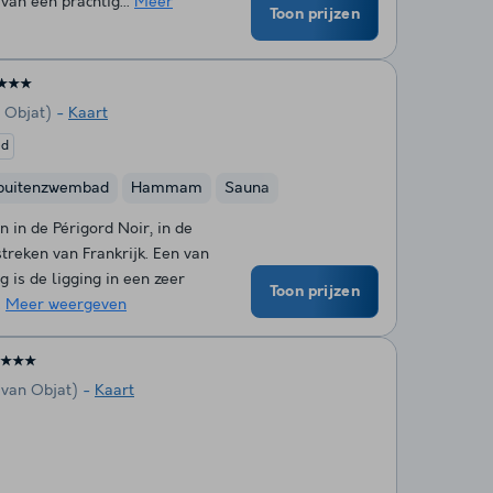
 van een prachtig...
Meer
Toon prijzen
★★★
 Objat)
Kaart
ed
buitenzwembad
Hammam
Sauna
 in de Périgord Noir, in de
treken van Frankrijk. Een van
 is de ligging in een zeer
Toon prijzen
.
Meer weergeven
★★★
 van Objat)
Kaart