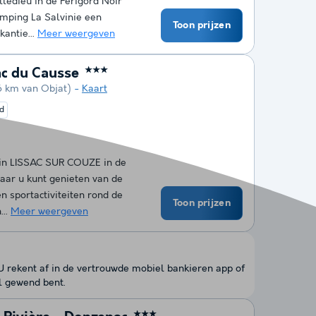
ledieu in de Périgord Noir
amping La Salvinie een
Toon prijzen
antie...
Meer weergeven
c du Causse
★★★
6 km van Objat)
Kaart
d
 in LISSAC SUR COUZE in de
waar u kunt genieten van de
n sportactiviteiten rond de
Toon prijzen
...
Meer weergeven
 U rekent af in de vertrouwde mobiel bankieren app of
l gewend bent.
★★★