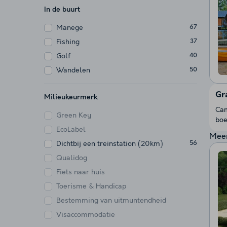
In de buurt
Manege
67
Fishing
37
Golf
40
Wandelen
50
Gr
Milieukeurmerk
Cam
Green Key
boe
EcoLabel
Meer
Dichtbij een treinstation (20km)
56
Qualidog
Fiets naar huis
Toerisme & Handicap
Bestemming van uitmuntendheid
Visaccommodatie