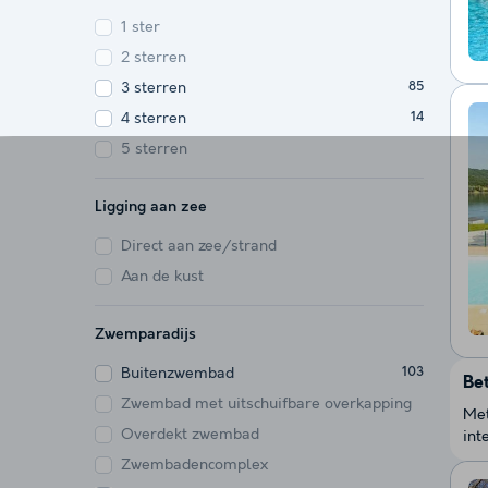
1 ster
2 sterren
3 sterren
85
4 sterren
14
5 sterren
Ligging aan zee
Direct aan zee/strand
Aan de kust
Zwemparadijs
Buitenzwembad
103
Be
Zwembad met uitschuifbare overkapping
Met
Overdekt zwembad
int
Zwembadencomplex