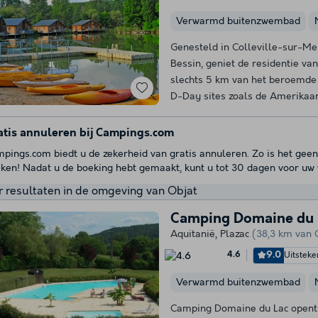
Verwarmd buitenzwembad
Genesteld in Colleville-sur-Mer
Bessin, geniet de residentie van
slechts 5 km van het beroemde
D-Day sites zoals de Amerikaan
atis annuleren bij Campings.com
pings.com biedt u de zekerheid van gratis annuleren. Zo is het geen
ken! Nadat u de boeking hebt gemaakt, kunt u tot 30 dagen voor uw v
 resultaten in de omgeving van Objat
Camping Domaine du 
Aquitanië
,
Plazac
(38,3 km van 
9.0
Uitstek
4.6
Verwarmd buitenzwembad
Camping Domaine du Lac opent 