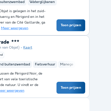
buitenzwembad
Waterglijbanen
bjat is gelegen in het zuid-
uercy en Périgord en in het
ver van de Cité Gaillarde, ga
Toon prijzen
.
Meer weergeven
rade
★★★
m van Objat)
Kaart
nd
md buitenzwembad
Fietsverhuur
Manege
ussen de Périgord Noir, de
rt van vele toeristische
 de natuur. U vindt er de
Toon prijzen
eer weergeven