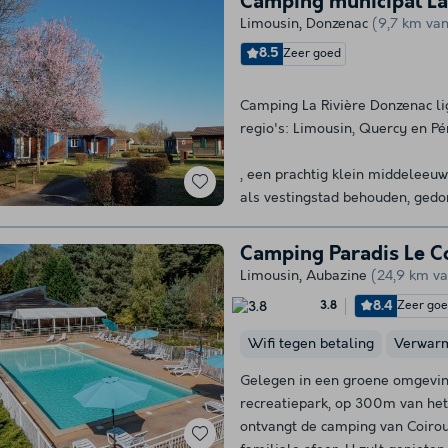
Camping municipal La
Limousin
,
Donzenac
(9,7 km van
8.5
Zeer goed
Camping La Rivière Donzenac lig
regio's: Limousin, Quercy en Pé
, een prachtig klein middeleeuws 
als vestingstad behouden, gedo
Camping Paradis Le C
Limousin
,
Aubazine
(24,9 km va
8.4
Zeer go
3.8
Wifi tegen betaling
Verwar
Gelegen in een groene omgeving
recreatiepark, op 300m van het
ontvangt de camping van Coirou