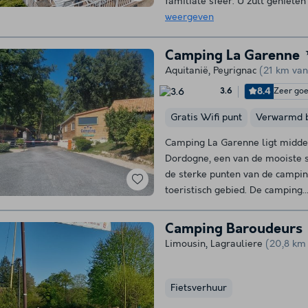
familiale sfeer. U zult genieten
weergeven
Camping La Garenne
Aquitanië
,
Peyrignac
(21 km van
8.4
Zeer go
3.6
Gratis Wifi punt
Verwarmd 
Camping La Garenne ligt midden
Dordogne, een van de mooiste s
de sterke punten van de camping
toeristisch gebied. De camping..
Camping Baroudeurs
Limousin
,
Lagrauliere
(20,8 km
Fietsverhuur