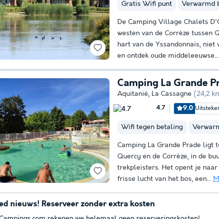
Gratis Wifi punt
Verwarmd 
De Camping Village Chalets D'O
westen van de Corrèze tussen Q
hart van de Yssandonnais, niet 
en ontdek oude middeleeuwse..
Camping La Grande P
Aquitanië
,
La Cassagne
(24,2 k
9.0
Uitsteke
4.7
Wifi tegen betaling
Verwar
Camping La Grande Prade ligt t
Quercy en de Corrèze, in de buu
trekpleisters. Het opent je naar
frisse lucht van het bos, een...
M
ed nieuws! Reserveer zonder extra kosten
 Campings.com rekenen we helemaal geen reserveringskosten!