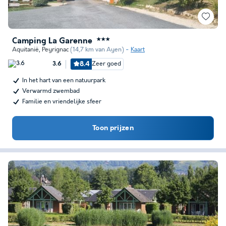
Camping La Garenne
★★★
Aquitanië
,
Peyrignac
(14,7 km van Ayen)
Kaart
8.4
Zeer goed
3.6
In het hart van een natuurpark
Verwarmd zwembad
Familie en vriendelijke sfeer
Toon prijzen