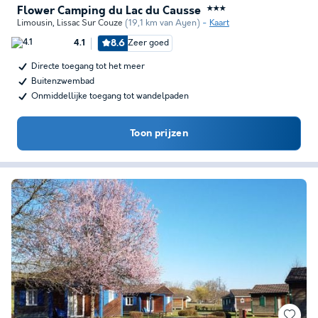
Flower Camping du Lac du Causse
★★★
Limousin
,
Lissac Sur Couze
(19,1 km van Ayen)
Kaart
8.6
Zeer goed
4.1
Directe toegang tot het meer
Buitenzwembad
Onmiddellijke toegang tot wandelpaden
Toon prijzen