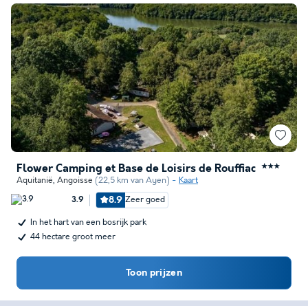
Flower Camping et Base de Loisirs de Rouffiac
★★★
Aquitanië
,
Angoisse
(22,5 km van Ayen)
Kaart
8.9
Zeer goed
3.9
In het hart van een bosrijk park
44 hectare groot meer
Toon prijzen