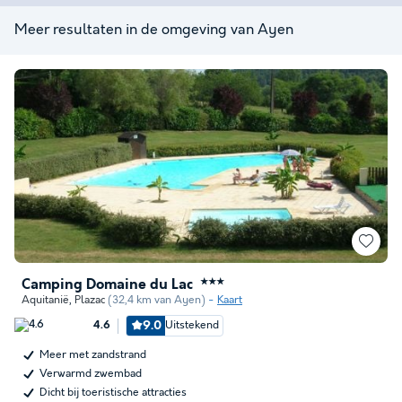
Meer resultaten in de omgeving van Ayen
Camping Domaine du Lac
★★★
Aquitanië
,
Plazac
(32,4 km van Ayen)
Kaart
9.0
Uitstekend
4.6
Meer met zandstrand
Verwarmd zwembad
Dicht bij toeristische attracties