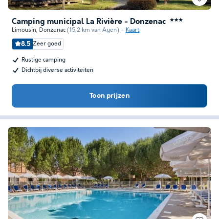
Camping municipal La Rivière - Donzenac
★★★
Limousin
,
Donzenac
(15,2 km van Ayen)
Kaart
8.5
Zeer goed
Rustige camping
Dichtbij diverse activiteiten
Toon prijzen