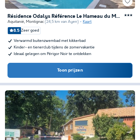
Résidence Odalys Référence Le Hameau du Moulin
★★★
Aquitanië
,
Montignac
(24,5 km van Ayen)
Kaart
8.5
Zeer goed
Verwarmd buitenzwembad met kikkerbad
Kinder- en tienerclub tijdens de zomervakantie
Ideaal gelegen om Périgor Noir te ontdekken
Toon prijzen