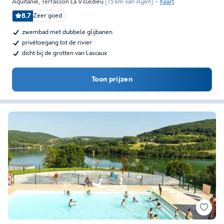
Aquitanië
,
Terrasson La Villedieu
(15 km van Ayen)
Kaart
8.7
Zeer goed
zwembad met dubbele glijbanen
privétoegang tot de rivier
dicht bij de grotten van Lascaux
Toon prijzen