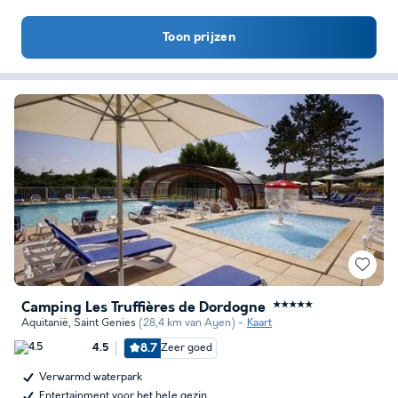
Toon prijzen
Camping Les Truffières de Dordogne
★★★★★
Aquitanië
,
Saint Genies
(28,4 km van Ayen)
Kaart
8.7
Zeer goed
4.5
Verwarmd waterpark
Entertainment voor het hele gezin