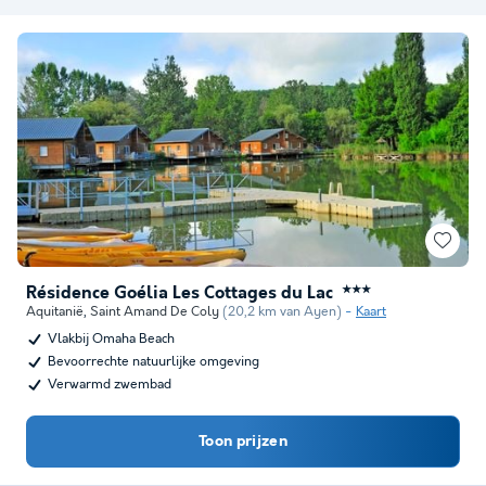
Résidence Goélia Les Cottages du Lac
★★★
Aquitanië
,
Saint Amand De Coly
(20,2 km van Ayen)
Kaart
Vlakbij Omaha Beach
Bevoorrechte natuurlijke omgeving
Verwarmd zwembad
Toon prijzen