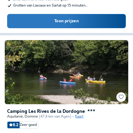
Grotten van Lascaux en Sarlat op 15 minuten…
Toon prijzen
Camping Les Rives de la Dordogne
★★★
Aquitanië
,
Domme
(47,8 km van Ayen)
Kaart
8.2
Zeer goed