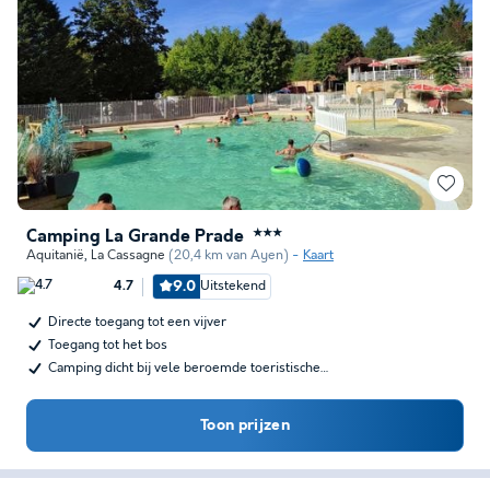
Camping La Grande Prade
★★★
Aquitanië
,
La Cassagne
(20,4 km van Ayen)
Kaart
9.0
Uitstekend
4.7
Directe toegang tot een vijver
Toegang tot het bos
Camping dicht bij vele beroemde toeristische…
Toon prijzen