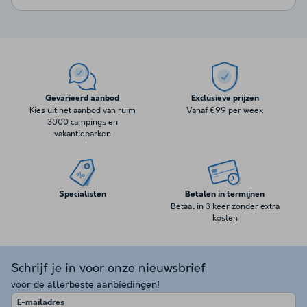
Gevarieerd aanbod
Exclusieve prijzen
Kies uit het aanbod van ruim
Vanaf €99 per week
3000 campings en
vakantieparken
Specialisten
Betalen in termijnen
Betaal in 3 keer zonder extra
kosten
Schrijf je in voor onze nieuwsbrief
voor de allerbeste aanbiedingen!
E-mailadres