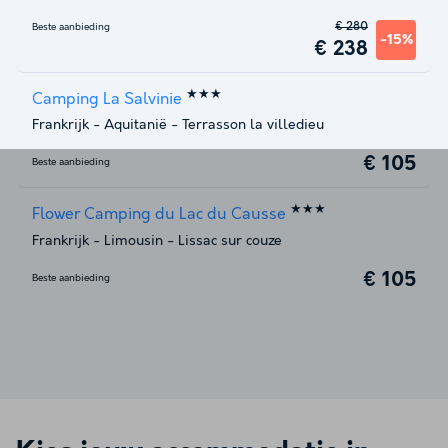
€ 280
Beste aanbieding
-15%
€ 238
★★★
Camping La Salvinie
Frankrijk
-
Aquitanië
-
Terrasson la villedieu
€ 105
Beste aanbieding
★★★
Flower Camping du Lac du Causse
Frankrijk
-
Limousin
-
Lissac sur couze
€ 105
Beste aanbieding