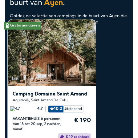
buurt van
.
Ayen
Ontdek de selectie van campings in de buurt van Ayen die
door onze klanten als beste zijn beoordeeld
Gratis annuleren
Camping Domaine Saint Amand
Aquitanië
,
Saint Amand De Coly
10.0
Uitstekend
4.7
VAKANTIEHUIS 6 personen
€ 190
Van 18 tot 20 sep, 2 nachten,
Vanaf
€ 19 cashback