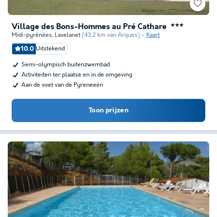
Village des Bons-Hommes au Pré Cathare
★★★
Midi-pyrénées
,
Lavelanet
(43,2 km van Arques)
Kaart
10.0
Uitstekend
Semi-olympisch buitenzwembad
Activiteiten ter plaatse en in de omgeving
Aan de voet van de Pyreneeën
Toon prijzen