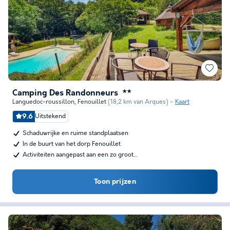
Camping Des Randonneurs
★★
Languedoc-roussillon
,
Fenouillet
(18,2 km van Arques)
Kaart
9.6
Uitstekend
Schaduwrijke en ruime standplaatsen
In de buurt van het dorp Fenouillet
Activiteiten aangepast aan een zo groot…
Toon prijzen