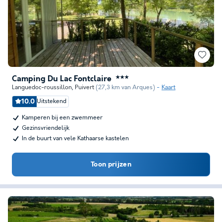
Camping Du Lac Fontclaire
★★★
Languedoc-roussillon
,
Puivert
(27,3 km van Arques)
Kaart
10.0
Uitstekend
Kamperen bij een zwemmeer
Gezinsvriendelijk
In de buurt van vele Kathaarse kastelen
Toon prijzen