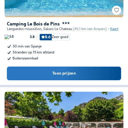
Camping Le Bois de Pins
★★★
Languedoc-roussillon
,
Salses Le Chateau
(45,1 km van Arques)
Kaart
8.6
Zeer goed
3.8
30 min van Spanje
Stranden op 15 km afstand
Buitenzwembad
Toon prijzen