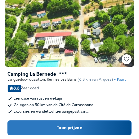
Camping La Bernede
★★★
Languedoc-roussillon
,
Rennes Les Bains
(6,3 km van Arques)
Kaart
8.6
Zeer goed
Een oase van rust en welzijn
Gelegen op 50 km van de Cité de Carcassonne…
Excursies en wandeltochten aangepast aan…
Toon prijzen