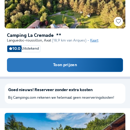
Camping La Cremade
★★
Languedoc-roussillon
,
Axat
(18,9 km van Arques)
Kaart
10.0
Uitstekend
Toon prijzen
Goed nieuws! Reserveer zonder extra kosten
Bij Campings.com rekenen we helemaal geen reserveringskosten!