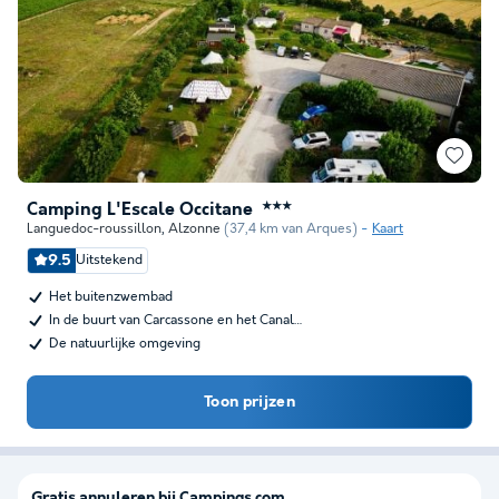
Camping L'Escale Occitane
★★★
Languedoc-roussillon
,
Alzonne
(37,4 km van Arques)
Kaart
9.5
Uitstekend
Het buitenzwembad
In de buurt van Carcassone en het Canal…
De natuurlijke omgeving
Toon prijzen
Gratis annuleren bij Campings.com