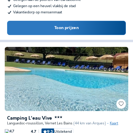
Gelegen op een heuvel vlakbij de stad
Vakantiedorp op mensenmaat
Toon prijzen
Camping L'eau Vive
★★★
Languedoc-roussillon
,
Vernet Les Bains
(44 km van Arques)
Kaart
9.3
Uitstekend
4.7