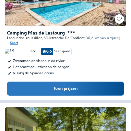
Camping Mas de Lastourg
★★★
Languedoc-roussillon
,
Villefranche De Conflent
(41,6 km van Arques)
Kaart
8.6
Zeer goed
3.9
Zwemmen en vissen in de rivier
Het prachtige uitzicht op de bergen
Vlakbij de Spaanse grens
Toon prijzen