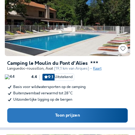
Camping le Moulin du Pont d'Alies
★★★
Languedoc-roussillon
,
Axat
(19,1 km van Arques)
Kaart
9.1
Uitstekend
4.4
Basis voor wildwatersporten op de camping
Buitenzwembad verwarmd tot 28°C
Uitzonderlijke ligging op de bergen
Toon prijzen