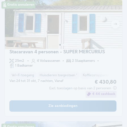
Gratis annuleren
Stacaravan 4 personen - SUPER MERCURIUS
25m2
4 Volwassenen
2 Slaapkamers
1 Badkamer
Wi-Fi toegang
Huisdieren toegestaan *
Koffiezetapparaat
Koelka
Van 24 tot 31 okt, 7 nachten, Vanaf
€ 430,80
Excl. toeslagen op basis van 2 personen
€ 44 cashback
Zie aanbiedingen