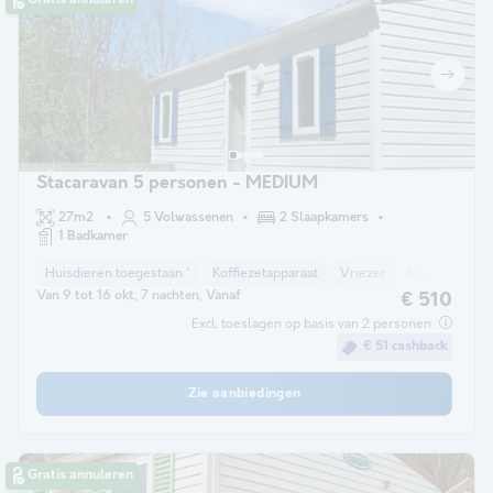
Gratis annuleren
Stacaravan 5 personen - MEDIUM
27m2
5 Volwassenen
2 Slaapkamers
1 Badkamer
Huisdieren toegestaan *
Koffiezetapparaat
Vriezer
Koelkast
T
Van 9 tot 16 okt, 7 nachten, Vanaf
€ 510
Excl. toeslagen op basis van 2 personen
€ 51 cashback
Zie aanbiedingen
Gratis annuleren