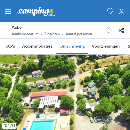
Aube
Aankomstdatum
7 nachten
Aantal personen
Foto's
Accommodaties
Omschrijving
Voorzieningen
R
1/31