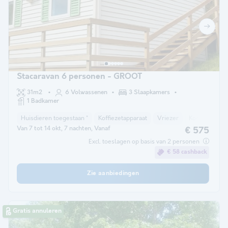
Stacaravan 6 personen - GROOT
31m2
6 Volwassenen
3 Slaapkamers
1 Badkamer
Huisdieren toegestaan *
Koffiezetapparaat
Vriezer
Koelkast
T
Van 7 tot 14 okt, 7 nachten, Vanaf
€ 575
Excl. toeslagen op basis van 2 personen
€ 58 cashback
Zie aanbiedingen
Gratis annuleren