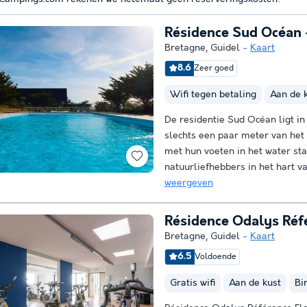
Résidence Sud Océan 
Bretagne
,
Guidel
Kaart
8.6
Zeer goed
Wifi tegen betaling
Aan de 
De residentie Sud Océan ligt in 
slechts een paar meter van het
met hun voeten in het water st
natuurliefhebbers in het hart v
weergeven
Résidence Odalys Réfé
Bretagne
,
Guidel
Kaart
6.5
Voldoende
Gratis wifi
Aan de kust
Bi