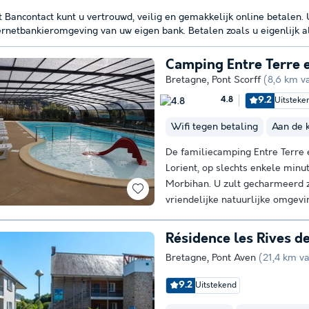
 Bancontact kunt u vertrouwd, veilig en gemakkelijk online betalen.
ernetbankieromgeving van uw eigen bank. Betalen zoals u eigenlijk a
Camping Entre Terre 
Bretagne
,
Pont Scorff
(8,6 km v
9.2
Uitsteke
4.8
Wifi tegen betaling
Aan de 
De familiecamping Entre Terre et
Lorient, op slechts enkele minu
Morbihan. U zult gecharmeerd z
vriendelijke natuurlijke omgevin
Résidence les Rives d
Bretagne
,
Pont Aven
(21,4 km v
9.2
Uitstekend