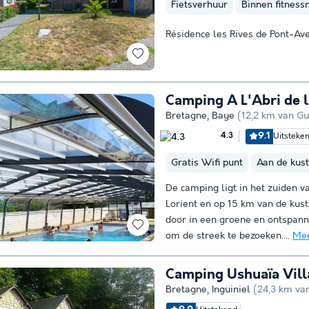
Fietsverhuur
Binnen fitness
Résidence les Rives de Pont-Av
Camping A L'Abri de 
Bretagne
,
Baye
(12,2 km van Gu
9.1
Uitsteke
4.3
Gratis Wifi punt
Aan de kust
De camping ligt in het zuiden va
Lorient en op 15 km van de kust
door in een groene en ontspan
om de streek te bezoeken....
Mee
Camping Ushuaïa Vill
Bretagne
,
Inguiniel
(24,3 km va