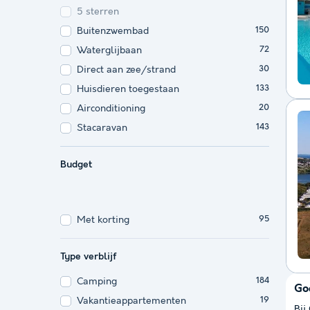
5 sterren
Buitenzwembad
150
Waterglijbaan
72
Direct aan zee/strand
30
Huisdieren toegestaan
133
Airconditioning
20
Stacaravan
143
Budget
Met korting
95
Type verblijf
Camping
184
Go
Vakantieappartementen
19
Bij