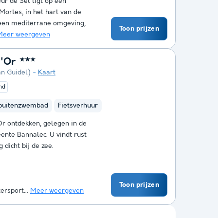
ur de Sel ligt op een
Mortes, in het hart van de
n een mediterrane omgeving,
Toon prijzen
Meer weergeven
d'Or
★★★
n Guidel)
Kaart
nd
buitenzwembad
Fietsverhuur
r ontdekken, gelegen in de
ente Bannalec. U vindt rust
 dicht bij de zee.
Toon prijzen
ersport...
Meer weergeven