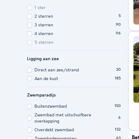
1 ster
2 sterren
5
3 sterren
90
4 sterren
96
5 sterren
Ligging aan zee
Direct aan zee/strand
30
Aan de kust
185
Zwemparadijs
Buitenzwembad
150
Zwembad met uitschuifbare
6
overkapping
Overdekt zwembad
132
Be
Zwembadencomplex
63