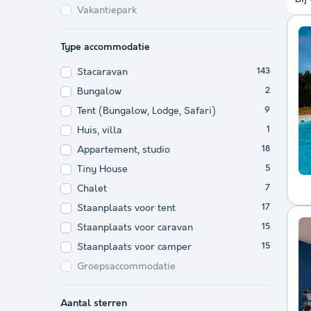
Vakantiepark
Type accommodatie
Stacaravan
143
Bungalow
2
Tent (Bungalow, Lodge, Safari)
9
Huis, villa
1
Appartement, studio
18
Tiny House
5
Chalet
7
Staanplaats voor tent
17
Staanplaats voor caravan
15
Staanplaats voor camper
15
Groepsaccommodatie
Aantal sterren