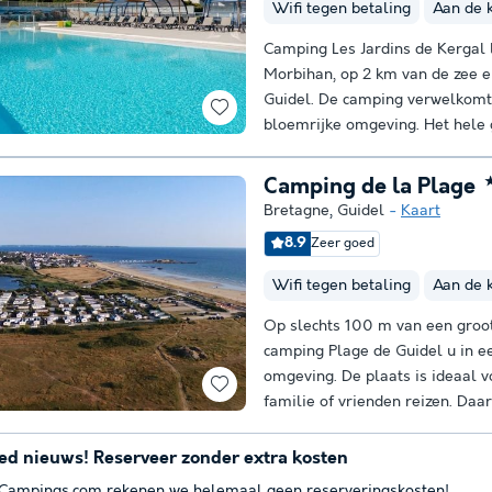
Wifi tegen betaling
Aan de 
Camping Les Jardins de Kergal l
Morbihan, op 2 km van de zee e
Guidel. De camping verwelkomt 
bloemrijke omgeving. Het hele g
Camping de la Plage
Bretagne
,
Guidel
Kaart
8.9
Zeer goed
Wifi tegen betaling
Aan de 
Op slechts 100 m van een groo
camping Plage de Guidel u in ee
omgeving. De plaats is ideaal 
familie of vrienden reizen. Daar
ed nieuws! Reserveer zonder extra kosten
 Campings.com rekenen we helemaal geen reserveringskosten!