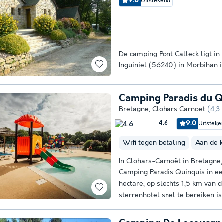
9.0
Uitstekend
De camping Pont Calleck ligt in
Inguiniel (56240) in Morbihan i
Camping Paradis du Q
Bretagne
,
Clohars Carnoet
(4,3
9.0
Uitstek
4.6
Wifi tegen betaling
Aan de 
In Clohars-Carnoët in Bretagne, 
Camping Paradis Quinquis in ee
hectare, op slechts 1,5 km van d
sterrenhotel snel te bereiken is 