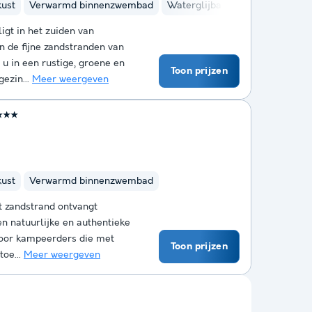
kust
Verwarmd binnenzwembad
Waterglijbanen
Kinderclub
igt in het zuiden van
n de fijne zandstranden van
u in een rustige, groene en
Toon prijzen
ezin...
Meer weergeven
★★★
kust
Verwarmd binnenzwembad
t zandstrand ontvangt
n natuurlijke en authentieke
voor kampeerders die met
Toon prijzen
toe...
Meer weergeven