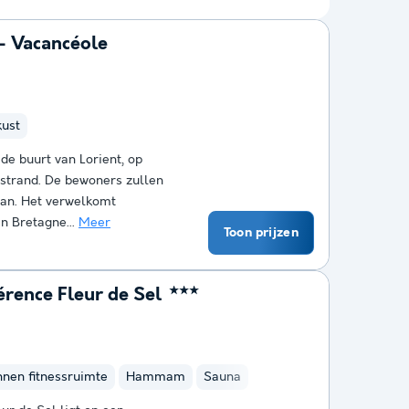
- Vacancéole
kust
de buurt van Lorient, op
 strand. De bewoners zullen
aan. Het verwelkomt
an Bretagne...
Meer
Toon prijzen
rence Fleur de Sel
★★★
nnen fitnessruimte
Hammam
Sauna