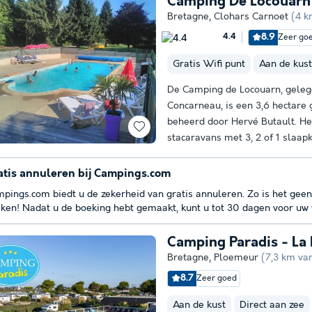
Camping De Locouarn
Bretagne
,
Clohars Carnoet
(4 k
8.9
Zeer go
4.4
Gratis Wifi punt
Aan de kust
De Camping de Locouarn, gelege
Concarneau, is een 3,6 hectare 
beheerd door Hervé Butault. He
stacaravans met 3, 2 of 1 slaap
atis annuleren bij Campings.com
pings.com biedt u de zekerheid van gratis annuleren. Zo is het geen
ken! Nadat u de boeking hebt gemaakt, kunt u tot 30 dagen voor uw v
Camping Paradis - La
Bretagne
,
Ploemeur
(7,3 km va
8.7
Zeer goed
Aan de kust
Direct aan zee