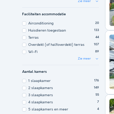
Zie meer
Faciliteiten accommodatie
Airconditioning
20
Huisdieren toegestaan
133
Terras
44
Overdekt (of halfoverdekt) terras
107
Wi-Fi
89
Zie meer
Aantal kamers
1 slaapkamer
176
2 slaapkamers
149
3 slaapkamers
55
4 slaapkamers
7
5 slaapkamers en meer
4