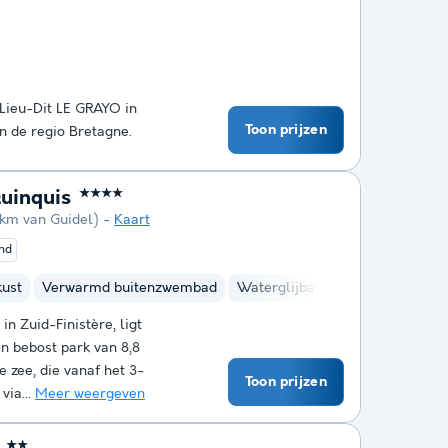
 Lieu-Dit LE GRAYO in
Toon prijzen
n de regio Bretagne.
uinquis
★★★★
 km van Guidel)
Kaart
end
kust
Verwarmd buitenzwembad
Waterglijbanen
Kinderclub
in Zuid-Finistère, ligt
n bebost park van 8,8
e zee, die vanaf het 3-
Toon prijzen
via...
Meer weergeven
★★