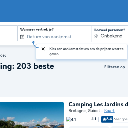
Wanneer vertrek je?
Hoeveel personen?
Onbekend
Kies een aankomstdatum om de prijzen weer te
geven
del
ng: 203 beste
Filteren op
Camping Les Jardins 
Bretagne
,
Guidel
Kaart
8.4
Zeer goe
4.1