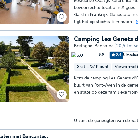
Résidence Odalys Référence Fle
bevoorrechte locatie in Aigues-
Gard in Frankrijk. Genesteld i
ligt het op slechts 5 minuten...
Camping Les Genets 
Bretagne
,
Bannalec
(20,5 km va
9.4
Uitsteke
5.0
Gratis Wifi punt
Verwarmd 
Kom de camping Les Genets d'O
buurt van Pont-Aven in de geme
en stilte op deze familiecamping
U kunt de geneugten van de wat
talen met Bancontact