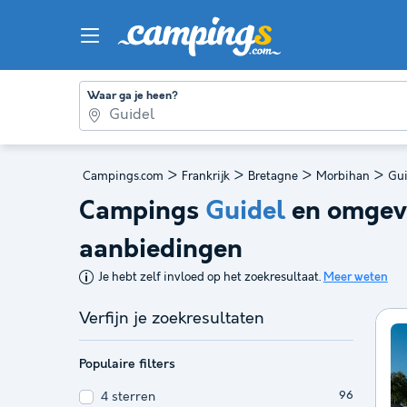
Waar ga je heen?
>
>
>
>
Campings.com
Frankrijk
Bretagne
Morbihan
Gui
Campings
Guidel
en omgevi
aanbiedingen
Je hebt zelf invloed op het zoekresultaat.
Meer weten
Verfijn je zoekresultaten
Populaire filters
4 sterren
96