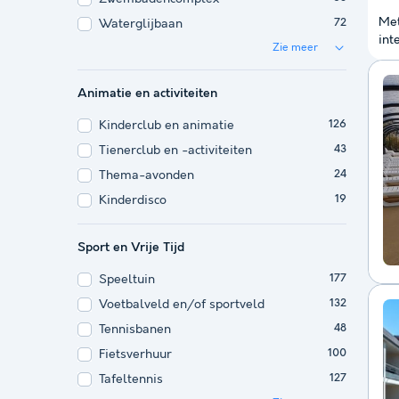
Met
Waterglijbaan
72
int
Zie meer
Animatie en activiteiten
Kinderclub en animatie
126
Tienerclub en -activiteiten
43
Thema-avonden
24
Kinderdisco
19
Sport en Vrije Tijd
Speeltuin
177
Voetbalveld en/of sportveld
132
Tennisbanen
48
Fietsverhuur
100
Tafeltennis
127