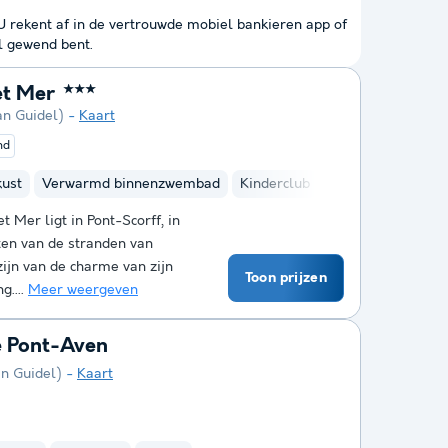
 U rekent af in de vertrouwde mobiel bankieren app of
l gewend bent.
et Mer
★★★
an Guidel)
Kaart
nd
kust
Verwarmd binnenzwembad
Kinderclub
Fietsverhuur
Bi
 Mer ligt in Pont-Scorff, in
ten van de stranden van
ijn van de charme van zijn
Toon prijzen
g....
Meer weergeven
e Pont-Aven
an Guidel)
Kaart