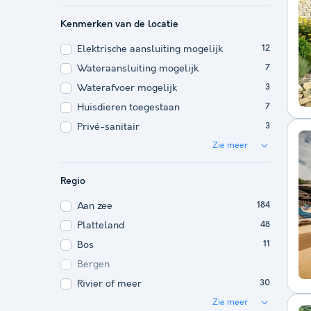
Kenmerken van de locatie
Elektrische aansluiting mogelijk
12
Wateraansluiting mogelijk
7
Waterafvoer mogelijk
3
Huisdieren toegestaan
7
Privé-sanitair
3
Zie meer
Regio
Aan zee
184
Platteland
48
Bos
11
Bergen
Rivier of meer
30
Zie meer