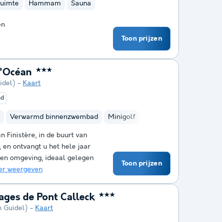
ruimte
Hammam
Sauna
en
Toon prijzen
l'Océan
★★★
idel)
Kaart
nd
Verwarmd binnenzwembad
Minigolf
n Finistère, in de buurt van
, en ontvangt u het hele jaar
nen omgeving, ideaal gelegen
Toon prijzen
r weergeven
ages de Pont Calleck
★★★
n Guidel)
Kaart