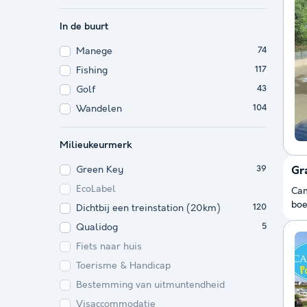
In de buurt
Manege
74
Fishing
117
Golf
43
Wandelen
104
Milieukeurmerk
Green Key
Gr
39
EcoLabel
Cam
boe
Dichtbij een treinstation (20km)
120
Qualidog
5
Fiets naar huis
Toerisme & Handicap
Bestemming van uitmuntendheid
Visaccommodatie