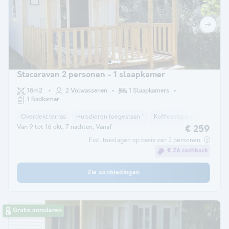
Stacaravan 2 personen - 1 slaapkamer
18m2
2 Volwassenen
1 Slaapkamers
1 Badkamer
Overdekt terras
Huisdieren toegestaan *
Koffiezetapparaat
Ligst
Van 9 tot 16 okt, 7 nachten, Vanaf
€ 259
Excl. toeslagen op basis van 2 personen
€ 26 cashback
Zie aanbiedingen
Gratis annuleren