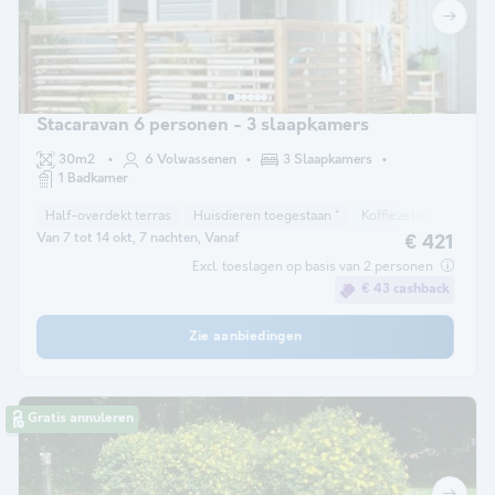
Stacaravan 6 personen - 3 slaapkamers
30m2
6 Volwassenen
3 Slaapkamers
1 Badkamer
Half-overdekt terras
Huisdieren toegestaan *
Koffiezetapparaat
Van 7 tot 14 okt, 7 nachten, Vanaf
€ 421
Excl. toeslagen op basis van 2 personen
€ 43 cashback
Zie aanbiedingen
Gratis annuleren