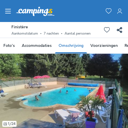
Finistère
Aankomstdatum
7 nachten
Aantal personen
Foto's
Accommodaties
Omschrijving
Voorzieningen
R
1/24