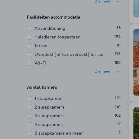
Zie meer
Faciliteiten accommodatie
Airconditioning
88
Huisdieren toegestaan
196
Terras
81
Overdekt (of halfoverdekt) terras
176
Wi-Fi
189
Zie meer
Aantal kamers
1 slaapkamer
291
2 slaapkamers
261
3 slaapkamers
102
4 slaapkamers
17
5 slaapkamers en meer
2