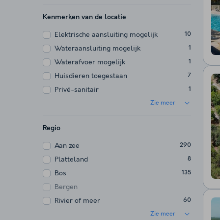
Kenmerken van de locatie
Elektrische aansluiting mogelijk
10
Wateraansluiting mogelijk
1
Waterafvoer mogelijk
1
Huisdieren toegestaan
7
Privé-sanitair
1
Zie meer
Regio
Aan zee
290
Platteland
8
Bos
135
Bergen
Rivier of meer
60
Zie meer