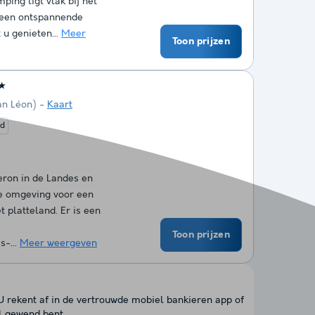
ping ligt vlak bij het
r een ontspannende
 u genieten...
Meer
Toon prijzen
★
an Léon)
Kaart
ed
eron in de Landes en
ke omgeving voor een
t platteland. Er is een
Toon prijzen
s-...
Meer weergeven
 U rekent af in de vertrouwde mobiel bankieren app of
l gewend bent.