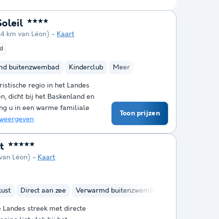
oleil
★★★★
24 km van Léon)
Kaart
d
md buitenzwembad
Kinderclub
Meer
ristische regio in het Landes
, dicht bij het Baskenland en
ng u in een warme familiale
Toon prijzen
weergeven
t
★★★★★
 van Léon)
Kaart
kust
Direct aan zee
Verwarmd buitenzwembad
Verwarmd bin
e Landes streek met directe