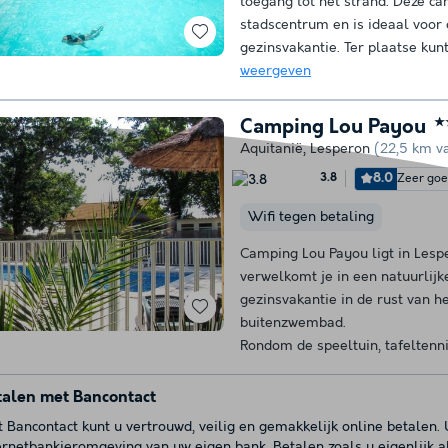
toegang tot het strand. Deze cam
stadscentrum en is ideaal voo
gezinsvakantie. Ter plaatse kunt
weergeven
Camping Lou Payou
★
Aquitanië
,
Lesperon
(22,5 km v
8.0
Zeer go
3.8
Wifi tegen betaling
Camping Lou Payou ligt in Lesp
verwelkomt je in een natuurlij
gezinsvakantie in de rust van he
buitenzwembad.
Rondom de speeltuin, tafeltenni
talen met Bancontact
 Bancontact kunt u vertrouwd, veilig en gemakkelijk online betalen.
ernetbankieromgeving van uw eigen bank. Betalen zoals u eigenlijk a