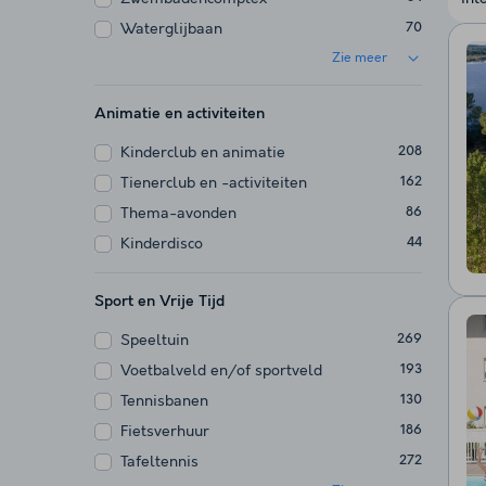
Waterglijbaan
70
Zie meer
Animatie en activiteiten
Kinderclub en animatie
208
Tienerclub en -activiteiten
162
Thema-avonden
86
Kinderdisco
44
Sport en Vrije Tijd
Speeltuin
269
Voetbalveld en/of sportveld
193
Tennisbanen
130
Fietsverhuur
186
Tafeltennis
272