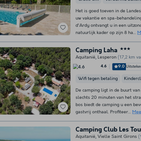
Het is goed toeven in de Lande
uw vakantie en spa-behandeling
d'Ardy ontvangt u in een uitzon
natuurlijk kader op zijn 8 ha...
M
Camping Laha
★★★
Aquitanië
,
Lesperon
(17,2 km v
9.0
Uitstek
4.6
Wifi tegen betaling
Kinderc
De camping ligt in de buurt van
slechts 20 minuten van het stra
bos biedt de camping u een be
gastvrij onthaal. Profiteer...
Mee
Camping Club Les To
Aquitanië
,
Vielle Saint Girons
(