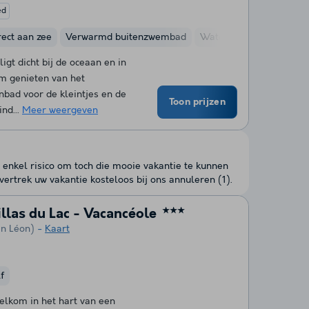
ed
rect aan zee
Verwarmd buitenzwembad
Waterglijbanen
Kinde
igt dicht bij de oceaan en in
om genieten van het
bad voor de kleintjes en de
Toon prijzen
ind...
Meer weergeven
 enkel risico om toch die mooie vakantie te kunnen
ertrek uw vakantie kosteloos bij ons annuleren (1).
llas du Lac - Vacancéole
★★★
an Léon)
Kaart
f
welkom in het hart van een