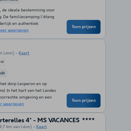
s, de ideale bestemming voor
. De familiecamping l'étang
derlijk en authentiek
Toon prijzen
eer weergeven
an Léon)
Kaart
end
lub
 het dorp Lesperon en op
nd. In het hart van het Landes
voorrechte omgeving en een
Toon prijzen
r weergeven
urterelles 4* - MS VACANCES
★★★★
9,7 km van Léon)
Kaart