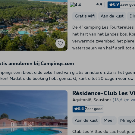
8.9
Zeer go
4.4
Gratis wifi
Aan de kust
Di
De 4* camping Les Tourterelles l
het hart van het Landes bos. K
verwarmde zwembad, het pieren
waterspelen van half april tot e
atis annuleren bij Campings.com
pings.com biedt u de zekerheid van gratis annuleren. Zo is het geen
ken! Nadat u de boeking hebt gemaakt, kunt u tot 30 dagen voor uw v
Résidence-Club Les Vi
Aquitanië
,
Soustons
(13,6 km v
8.8
Zeer goed
Aan de kust
Meer
Minigol
Club Les Villas du Lac heet je 