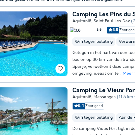
Camping Les Pins du S
Aquitanië
,
Saint Paul Les Dax
(
8.8
Zeer goe
3.8
Wifi tegen betaling
Verwar
Gelegen in het hart van een toe
bos en op 30 km van de stranden
Spanje, verwelkomt deze campi
omgeving, ideaal om te...
Meer 
Camping Le Vieux Por
Aquitanië
,
Messanges
(11,6 km
8.4
Zeer goed
Wifi tegen betaling
Aan de 
De camping Vieux Port ligt in d