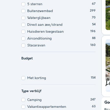
5 sterren
67
Buitenzwembad
299
Waterglijbaan
70
Direct aan zee/strand
54
Huisdieren toegestaan
196
Airconditioning
88
Stacaravan
160
Budget
Met korting
154
Type verblijf
Camping
247
Go
Vakantieappartementen
63
Bij