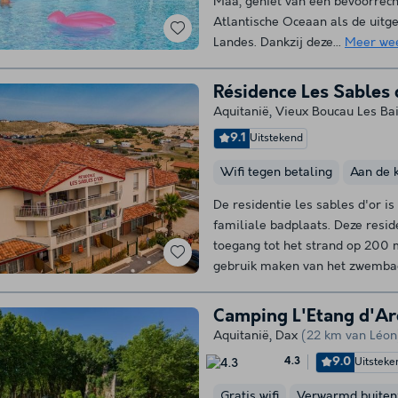
Maa, geniet van een bevoorrechte
Atlantische Oceaan als de uitg
Landes. Dankzij deze...
Meer we
Résidence Les Sables 
Aquitanië
,
Vieux Boucau Les Ba
9.1
Uitstekend
Wifi tegen betaling
Aan de 
De residentie les sables d'or i
familiale badplaats. Deze resid
toegang tot het strand op 200 
gebruik maken van het zwembad
Camping L'Etang d'A
Aquitanië
,
Dax
(22 km van Léon
9.0
Uitsteke
4.3
Gratis wifi
Verwarmd buite