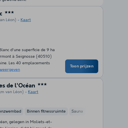
c
★★★
van Léon)
Kaart
anc d'une superficie de 9 ha
ourmont à Seignosse (40510)
taine. Les 40 emplacements
Toon prijzen
weergeven
es de l'Océan
★★★
 km van Léon)
Kaart
nenzwembad
Binnen fitnessruimte
Sauna
céan, gelegen in Moliets-et-