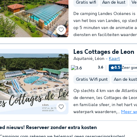
Gratis wifi
Aan de kust
Ve
De camping Landes Océanes is 
van het bos van Landes, op sle
op 5 minuten van de animatie aa
diensten en faciliteiten waarder
Les Cottages de Leon
Aquitanië
,
Léon
Kaart
8.5
Zeer go
3.6
Gratis Wifi punt
Aan de kust
Op slechts 4 km van de Atlantis
de dennen, les Cottages de Leo
en familiale sfeer, in het hart 
waterpark waarderen,...
Meer w
ed nieuws! Reserveer zonder extra kosten
 Campings.com rekenen we helemaal geen reserveringskosten!