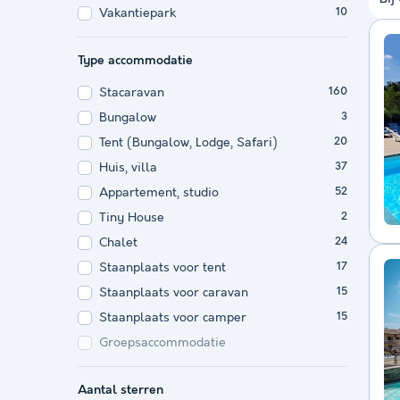
Vakantiepark
10
Type accommodatie
Stacaravan
160
Bungalow
3
Tent (Bungalow, Lodge, Safari)
20
Huis, villa
37
Appartement, studio
52
Tiny House
2
Chalet
24
Staanplaats voor tent
17
Staanplaats voor caravan
15
Staanplaats voor camper
15
Groepsaccommodatie
Aantal sterren