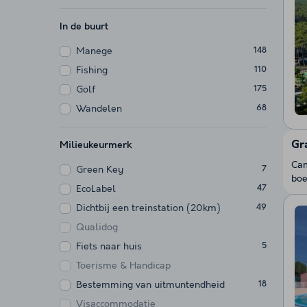
In de buurt
Manege
148
Fishing
110
Golf
175
Wandelen
68
Gr
Milieukeurmerk
Cam
Green Key
7
boe
EcoLabel
47
Dichtbij een treinstation (20km)
49
Qualidog
Fiets naar huis
5
Toerisme & Handicap
Bestemming van uitmuntendheid
18
Visaccommodatie