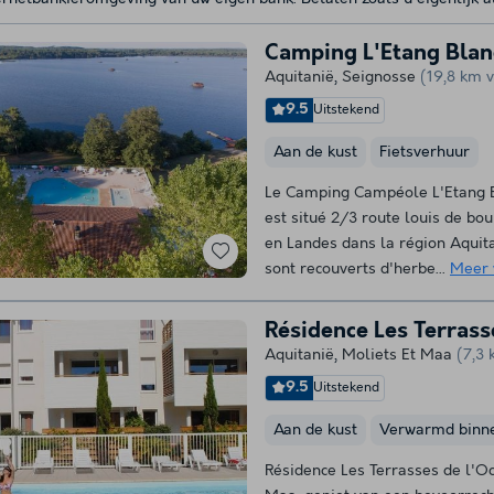
Camping L'Etang Blan
Aquitanië
,
Seignosse
(19,8 km 
9.5
Uitstekend
Aan de kust
Fietsverhuur
Le Camping Campéole L'Etang Bl
est situé 2/3 route louis de b
en Landes dans la région Aqui
sont recouverts d'herbe...
Meer 
Résidence Les Terrass
Aquitanië
,
Moliets Et Maa
(7,3
9.5
Uitstekend
Aan de kust
Verwarmd bin
Résidence Les Terrasses de l'O