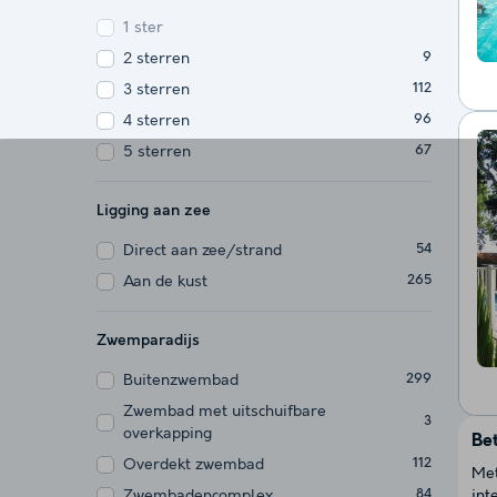
1 ster
2 sterren
9
3 sterren
112
4 sterren
96
5 sterren
67
Ligging aan zee
Direct aan zee/strand
54
Aan de kust
265
Zwemparadijs
Buitenzwembad
299
Zwembad met uitschuifbare
3
overkapping
Be
Overdekt zwembad
112
Met
Zwembadencomplex
int
84