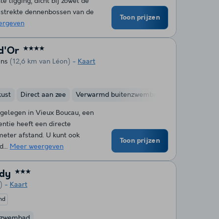
 ligging, dicht bij zowel de
estrekte dennenbossen van de
Toon prijzen
ergeven
d'Or
★★★★
ins
(12,6 km van Léon)
Kaart
kust
Direct aan zee
Verwarmd buitenzwembad
Meer
Binnen
s gelegen in Vieux Boucau, een
entie heeft een directe
meter afstand. U kunt ook
Toon prijzen
...
Meer weergeven
rdy
★★★
)
Kaart
nd
nzwembad