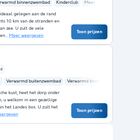
rwarmd binnenzwembad
Kinderclub
Meer
Hammam
Saun
ideaal gelegen aan de rand
chts 10 km van de stranden en
n zee. U zult de vele
Toon prijzen
en...
Meer weergeven
ed
Verwarmd buitenzwembad
Verwarmd binnenzwembad
Wate
che kust, heet het dorp onder
n, u welkom in een gezellige
van het Landes bos. U zult het
Toon prijzen
eergeven