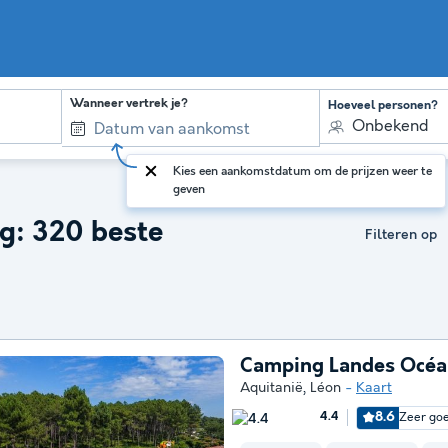
Wanneer vertrek je?
Hoeveel personen?
Onbekend
Kies een aankomstdatum om de prijzen weer te
geven
g: 320 beste
Filteren op
Camping Landes Océa
Aquitanië
,
Léon
Kaart
8.6
Zeer go
4.4