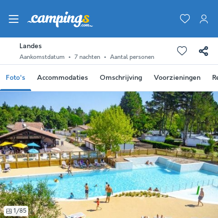
Landes
Aankomstdatum
7 nachten
Aantal personen
Foto's
Accommodaties
Omschrijving
Voorzieningen
R
1/85