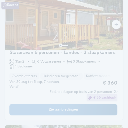
Recent
Stacaravan 6 personen - Landes - 3 slaapkamers
35m2
6 Volwassenen
3 Slaapkamers
1 Badkamer
Overdekt terras
Huisdieren toegestaan *
Koffiezetapparaat
Koelk
Van 29 aug tot 5 sep, 7 nachten,
€ 360
Vanaf
Excl. toeslagen op basis van 2 personen
€ 36 cashback
Zie aanbiedingen