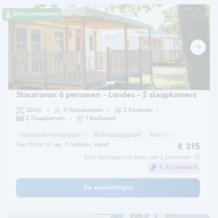
Gratis annuleren
Stacaravan 6 personen - Landes - 2 slaapkamers
32m2
4 Volwassenen
2 Kinderen
2 Slaapkamers
1 Badkamer
Huisdieren toegestaan *
Koffiezetapparaat
Koelkast
Tuinmeubel
Van 10 tot 17 sep, 7 nachten, Vanaf
€ 315
Excl. toeslagen op basis van 2 personen
€ 32 cashback
Zie aanbiedingen