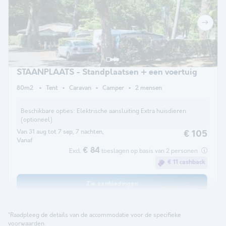
STAANPLAATS - Standplaatsen + een voertuig
80m2
Tent
Caravan
Camper
2 mensen
Beschikbare opties:
Elektrische aansluiting Extra huisdieren
(optioneel)
Van 31 aug tot 7 sep, 7 nachten,
€ 105
Vanaf
€ 84
Excl.
toeslagen op basis van 2 personen
€ 11 cashback
Zie aanbiedingen
*Raadpleeg de details van de accommodatie voor de specifieke
voorwaarden.