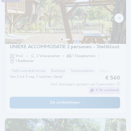
UNIEKE ACCOMMODATIE 2 personen - Steltkluut
9m2
2 Volwassenen
1 Slaapkamers
1 Badkamer
Half-overdekt terras
Koelkast
Tuinmeubelen
Magnetron
TV
Van 2 tot 9 sep, 7 nachten, Vanaf
€ 560
Excl. toeslagen op basis van 2 personen
€ 56 cashback
Zie aanbiedingen