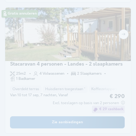
Gratis annuleren
Stacaravan 4 personen - Landes - 2 slaapkamers
25m2
4 Volwassenen
2 Slaapkamers
1 Badkamer
Overdekt terras
Huisdieren toegestaan *
Koffiezetapparaat
Vriez
Van 10 tot 17 sep, 7 nachten, Vanaf
€ 290
Excl. toeslagen op basis van 2 personen
€ 29 cashback
Zie aanbiedingen