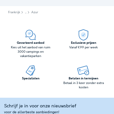
Frankrijk
Azur
Gevarieerd aanbod
Exclusieve prijzen
Kies uit het aanbod van ruim
Vanaf €99 per week
3000 campings en
vakantieparken
Specialisten
Betalen in termijnen
Betaal in 3 keer zonder extra
kosten
Schrijf je in voor onze nieuwsbrief
voor de allerbeste aanbiedingen!