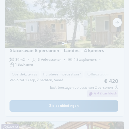
Stacaravan 8 personen - Landes - 4 kamers
39m2
8 Volwassenen
4 Slaapkamers
1 Badkamer
Overdekt terras
Huisdieren toegestaan *
Koffiezetapparaat
Vriez
Van 6 tot 13 sep, 7 nachten, Vanaf
€ 420
Excl. toeslagen op basis van 2 personen
€ 42 cashback
Zie aanbiedingen
Recent