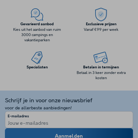
Gevarieerd aanbod
Exclusieve prijzen
Kies uit het aanbod van ruim
Vanaf €99 per week
3000 campings en
vakantieparken
Specialisten
Betalen in termijnen
Betaal in 3 keer zonder extra
kosten
Schrijf je in voor onze nieuwsbrief
voor de allerbeste aanbiedingen!
E-mailadres
Aanmelden