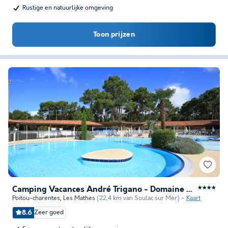
Rustige en natuurlijke omgeving
Toon prijzen
Camping Vacances André Trigano - Domaine de Montcalm
★★★★
Poitou-charentes
,
Les Mathes
(22,4 km van Soulac sur Mer)
Kaart
8.6
Zeer goed