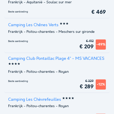
Frankrijk
-
Aquitanië
-
Soulac sur mer
€ 469
Beste aanbieding
★★★
Camping Les Chênes Verts
Frankrijk
-
Poitou-charentes
-
Meschers sur gironde
€ 412
Beste aanbieding
-49%
€ 209
Camping Club Pontaillac Plage 4* - MS VACANCES
★★★★
Frankrijk
-
Poitou-charentes
-
Royan
€ 329
Beste aanbieding
-12%
€ 289
★★★★
Camping Les Chèvrefeuilles
Frankrijk
-
Poitou-charentes
-
Royan