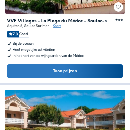
VVF Villages - La Plage du Médoc - Soulac-sur-Mer
★★★
Aquitanië
,
Soulac Sur Mer
Kaart
7.3
Goed
Bij de oceaan
Veel mogelijke activiteiten
In het hart van de wijngaarden van de Médoc
Toon prijzen