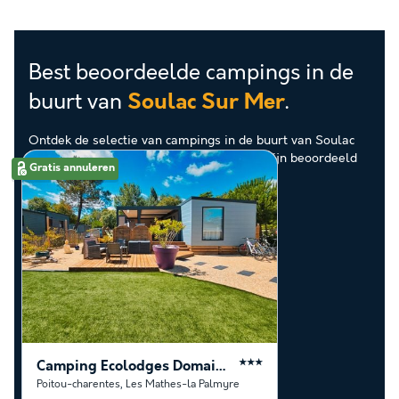
Best beoordeelde campings in de
buurt van
.
Soulac Sur Mer
Ontdek de selectie van campings in de buurt van Soulac
Sur Mer die door onze klanten als beste zijn beoordeeld
Gratis annuleren
Camping Ecolodges Domaine de la Forêt
★★★
Poitou-charentes
,
Les Mathes-la Palmyre