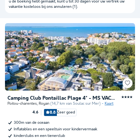
u de boeking hebt gemaakt, kunt u tot 30 dagen voor uw vertrek uw
vakantie kosteloos bij ons annuleren (1).
Camping Club Pontaillac Plage 4* - MS VACANCES
★★★★
Poitou-charentes
,
Royan
(14,7 km van Soulac sur Mer)
Kaart
8.8
Zeer goed
4.6
300m van de oceaan
Inflatables en een speeltuin voor kindervermaak
kinderclubs en een tienerclub