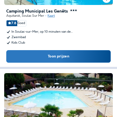
Camping Municipal Les Genêts
★★★
Aquitanië
,
Soulac Sur Mer
Kaart
7.8
Goed
In Soulac-sur-Mer, op 10 minuten van de…
Zwembad
Kids Club
Toon prijzen