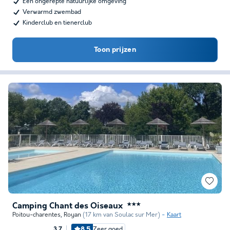
Een ongerepte natuurlijke omgeving
Verwarmd zwembad
Kinderclub en tienerclub
Toon prijzen
Camping Chant des Oiseaux
★★★
Poitou-charentes
,
Royan
(17 km van Soulac sur Mer)
Kaart
8.5
Zeer goed
3.7