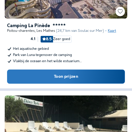
Camping La Pinède
★★★★★
Poitou-charentes
,
Les Mathes
(24,7 km van Soulac sur Mer)
Kaart
8.5
Zeer goed
4.1
Het aquatische gebied
Park van Luna tegenover de camping
Vlakbij de oceaan en het wilde estuarium…
Toon prijzen