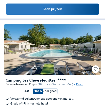
Toon prijzen
Camping Les Chèvrefeuilles
★★★★
Poitou-charentes
,
Royan
(18 km van Soulac sur Mer)
Kaart
8.6
Zeer goed
4.0
Verwarmd buitenzwembad geopend van mei tot…
Gratis Wi-Fi in het hele hotel