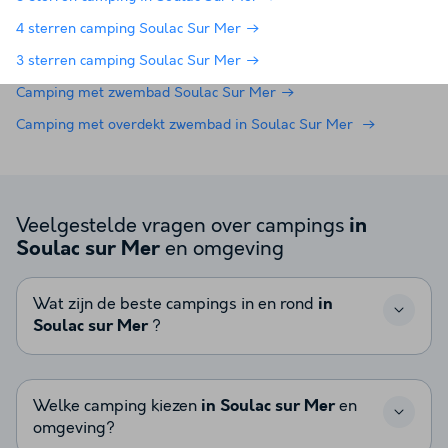
4 sterren camping Soulac Sur Mer
3 sterren camping Soulac Sur Mer
Camping met zwembad Soulac Sur Mer
Camping met overdekt zwembad in Soulac Sur Mer
Veelgestelde vragen over campings
in
en omgeving
Soulac sur Mer
Wat zijn de beste campings in en rond
in
Soulac sur Mer
?
Welke camping kiezen
in Soulac sur Mer
en
omgeving?