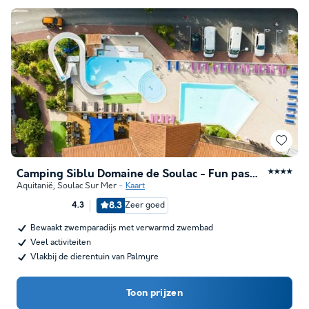
Camping Siblu Domaine de Soulac - Fun pass inclus
★★★★
Aquitanië
,
Soulac Sur Mer
Kaart
8.3
Zeer goed
4.3
Bewaakt zwemparadijs met verwarmd zwembad
Veel activiteiten
Vlakbij de dierentuin van Palmyre
Toon prijzen