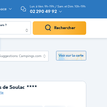
Lun. à Ven. 9h-19h / Sam. et Dim. 10h-19h
pace
02 290 49 92
urs ?
Rechercher
Voir sur la carte
Suggestions Campings.com
s de Soulac
★★★★
rte