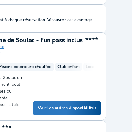
at à chaque réservation
Découvrez cet avantage
e de Soulac - Fun pass inclus
★★★★
rte
t
Piscine extérieure chauffée
Club enfant
Location de vélos
Ha
e Soulac en
ment idéal
les du
ente
x, situé...
Voir les autres disponibilités
★★★