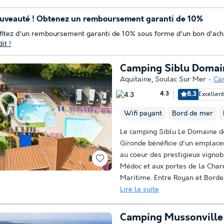
uveauté ! Obtenez un remboursement garanti de 10%
fitez d'un remboursement garanti de 10% sous forme d'un bon d'ach
it !
Camping Siblu Domain
Aquitaine
,
Soulac Sur Mer
Ca
8.3
Excellen
4.3
Wifi payant
Bord de mer
Le camping Siblu Le Domaine d
Gironde bénéficie d'un emplace
au coeur des prestigieux vignob
Médoc et aux portes de la Char
Maritime. Entre Royan et Bordeau
Lire la suite
Camping Mussonville