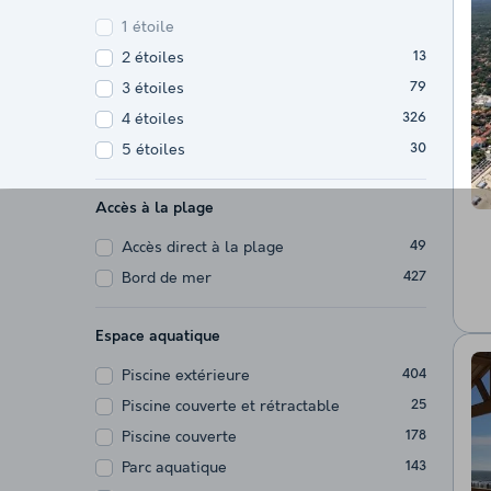
1 étoile
2 étoiles
13
3 étoiles
79
4 étoiles
326
5 étoiles
30
Accès à la plage
Accès direct à la plage
49
Bord de mer
427
Espace aquatique
Piscine extérieure
404
Piscine couverte et rétractable
25
Piscine couverte
178
Parc aquatique
143