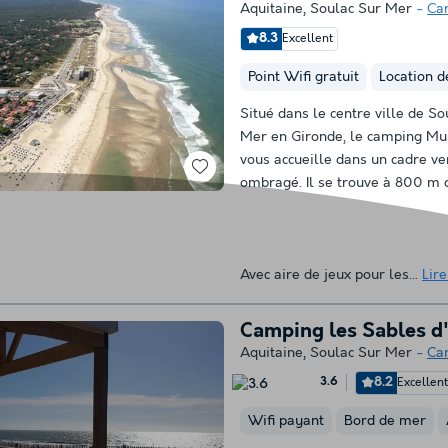
Aquitaine
,
Soulac Sur Mer
Ca
8.3
Excellent
Point Wifi gratuit
Location d
Situé dans le centre ville de So
Mer en Gironde, le camping Mu
vous accueille dans un cadre ve
ombragé. Il se trouve à 800 m d
Avec aire de jeux pour les...
Lire
Camping les Sables d
Aquitaine
,
Soulac Sur Mer
Ca
8.2
Excellen
3.6
Wifi payant
Bord de mer