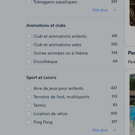
Toboggans aquatiques
261
Voir plus
Animations et clubs
Club et animations enfants
341
Club et animations ados
150
Pos
Soirée animées ou à thème
214
Discothèque
64
Pai
Sport et Loisirs
Aire de jeux pour enfants
437
Terrains de foot, multisports
313
Tennis
83
Location de vélos
305
Ping Pong
417
Voir plus