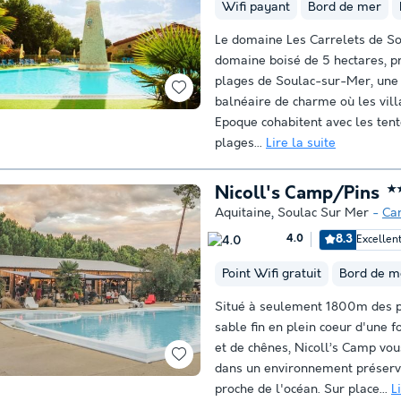
Wifi payant
Bord de mer
Le domaine Les Carrelets de So
domaine boisé de 5 hectares, p
plages de Soulac-sur-Mer, une 
balnéaire de charme où les vill
Epoque cohabitent avec les ten
plages...
Lire la suite
Nicoll's Camp/Pins
★
Aquitaine
,
Soulac Sur Mer
Ca
8.3
Excellen
4.0
Point Wifi gratuit
Bord de m
Situé à seulement 1800m des 
sable fin en plein coeur d'une f
et de chênes, Nicoll’s Camp vou
dans un environnement préserv
proche de l'océan. Sur place...
L