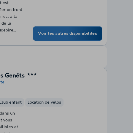
t est
Mer en front
irect à la
a de la
geoire...
Voir les autres disponibilités
s Genêts
★★★
rte
Club enfant
Location de vélos
 dans un
t vous
iliales et