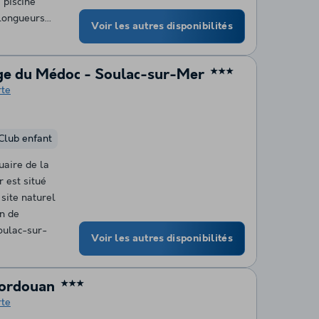
 piscine
longueurs...
Voir les autres disponibilités
age du Médoc - Soulac-sur-Mer
★★★
rte
Club enfant
uaire de la
 est situé
site naturel
on de
oulac-sur-
Voir les autres disponibilités
Cordouan
★★★
rte