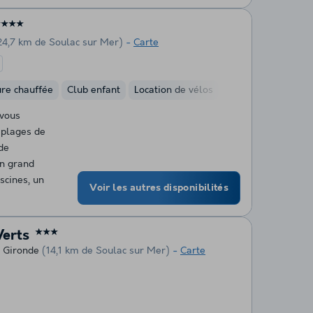
★★★★
24,7 km de Soulac sur Mer)
Carte
ure chauffée
Club enfant
Location de vélos
Mini-golf
Ham
 vous
 plages de
de
un grand
scines, un
Voir les autres disponibilités
Verts
★★★
 Gironde
(14,1 km de Soulac sur Mer)
Carte