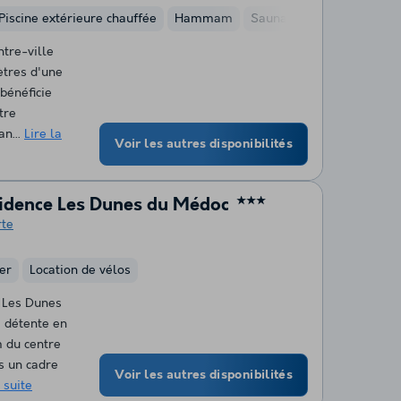
Piscine extérieure chauffée
Hammam
Sauna
tre-ville
tres d'une
 bénéficie
tre
an...
Lire la
Voir les autres disponibilités
sidence Les Dunes du Médoc
★★★
rte
er
Location de vélos
 Les Dunes
a détente en
m du centre
s un cadre
Voir les autres disponibilités
 suite