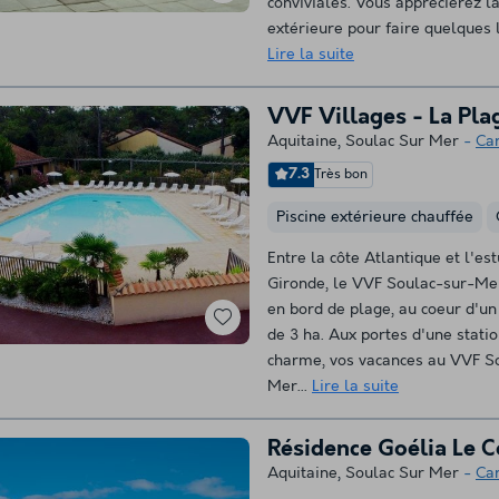
conviviales. Vous apprécierez la
extérieure pour faire quelques 
Lire la suite
VVF Villages - La Pl
Aquitaine
,
Soulac Sur Mer
Ca
7.3
Très bon
Piscine extérieure chauffée
Entre la côte Atlantique et l'est
Gironde, le VVF Soulac-sur-Mer
en bord de plage, au coeur d'un 
de 3 ha. Aux portes d'une stati
charme, vos vacances au VVF S
Mer...
Lire la suite
Résidence Goélia Le 
Aquitaine
,
Soulac Sur Mer
Ca