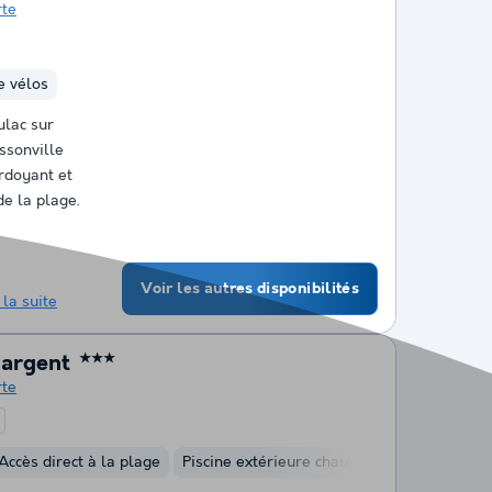
rte
e vélos
ulac sur
ssonville
rdoyant et
e la plage.
Voir les autres disponibilités
 la suite
'argent
★★★
rte
t
Accès direct à la plage
Piscine extérieure chauffée
Club enfant