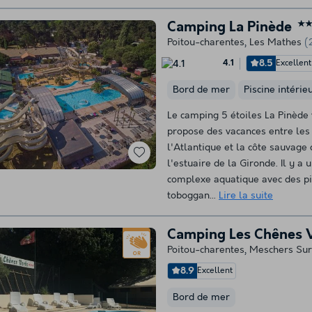
Camping La Pinède
★
Poitou-charentes
,
Les Mathes
(
8.5
Excellent
4.1
Bord de mer
Piscine intérie
Le camping 5 étoiles La Pinède
propose des vacances entre les
l'Atlantique et la côte sauvage 
l'estuaire de la Gironde. Il y a 
complexe aquatique avec des pi
toboggan...
Lire la suite
Camping Les Chênes 
Poitou-charentes
,
Meschers Sur
8.9
Excellent
Bord de mer