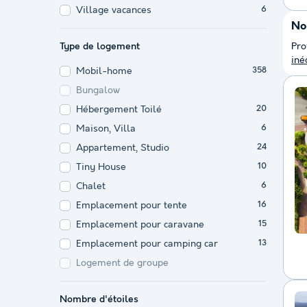
Village vacances
6
No
Type de logement
Pro
inéd
Mobil-home
358
Bungalow
Hébergement Toilé
20
Maison, Villa
6
Appartement, Studio
24
Tiny House
10
Chalet
6
Emplacement pour tente
16
Emplacement pour caravane
15
Emplacement pour camping car
13
Logement de groupe
Nombre d'étoiles