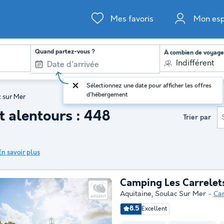
Mes favoris
Mon es
Quand partez-vous ?
À combien de voyage
Indifférent
Sélectionnez une date pour afficher les offres
d'hébergement
c sur Mer
t alentours : 448
Trier par
En savoir plus
Camping Les Carrelet
Aquitaine
,
Soulac Sur Mer
Ca
8.5
Excellent