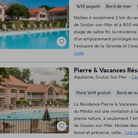
Wifi payant
Bord de mer
Nichée à seulement 2 km du cen
de Soulac-sur-Mer et à 800 mè
plage de sable fin, la résidence
d’un emplacement privilégié en
l’estuaire de la Gironde et l’océ
suite
Pierre & Vacances Ré
Aquitaine
,
Soulac Sur Mer
Ca
Point Wifi gratuit
Bord de m
La Résidence Pierre & Vacances
du Médoc est une invitation à l
pleine nature, à seulement 1 k
de Soulac-sur-Mer. Nichée dan
boisé et préservé, cette...
Lire la