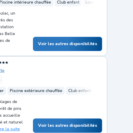
Piscine intérieure chauffée
Club enfant
Location de vélos
Min
ulac, un
rès des
station
as Belle
tes de
Voir les autres disponibilités
★★★
rte
t
er
Piscine extérieure chauffée
Club enfant
Location de vélos
plages de
orêt de pins
s accueille
é et naturel
Voir les autres disponibilités
ire la suite