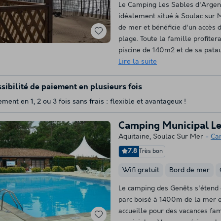
Le Camping Les Sables d'Argen
idéalement situé à Soulac sur 
de mer et bénéficie d'un accès d
plage. Toute la famille profiter
piscine de 140m2 et de sa patau
Lire la suite
sibilité de paiement en plusieurs fois
ement en 1, 2 ou 3 fois sans frais : flexible et avantageux !
Camping Municipal Le
Aquitaine
,
Soulac Sur Mer
Ca
7.8
Très bon
Wifi gratuit
Bord de mer
Le camping des Genêts s'étend
parc boisé à 1400m de la mer e
accueille pour des vacances fam