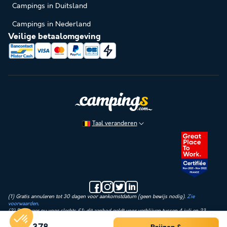
Campings in Duitsland
Campings in Nederland
Veilige betaalomgeving
Taal veranderen
(1) Gratis annuleren tot 30 dagen voor aankomstdatum (geen bewijs nodig).
Zie
voorwaarden
.
(2) Reserveer nu voor slechts €1: dit aanbod geldt voor verblijven tussen 4 juli en 23
augustus 2026. Vandaag betaal je alleen een aanbetaling van €1 op de huurprijs.
Administratie-, verzekerings- en verwerkingskosten worden direct verrekend. Het restant