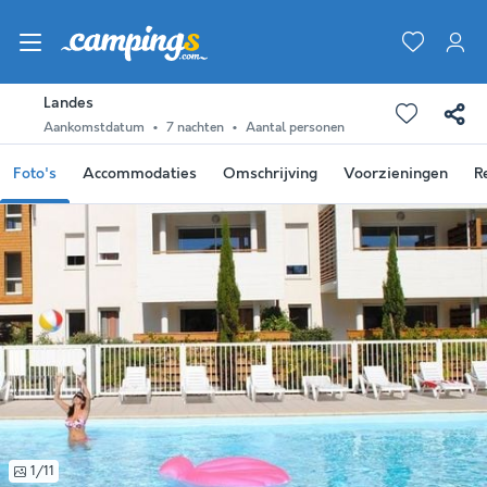
Landes
Aankomstdatum
7 nachten
Aantal personen
Foto's
Accommodaties
Omschrijving
Voorzieningen
R
1/11