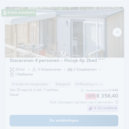
Gratis annuleren
Stacaravan 4 personen - Huisje 4p 2bed ****
29m2
4 Volwassenen
2 Slaapkamers
1 Badkamer
Huisdieren toegestaan *
Babybed
Koffiezetapparaat
Vaatwasser
Van 25 sep tot 2 okt, 7 nachten,
€ 448
Aanbevolen prijs:
Vanaf
€ 358,40
-20%
Excl. toeslagen op basis van 2 personen
€ 36 cashback
Zie aanbiedingen