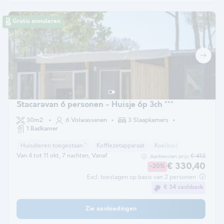
Gratis annuleren
Stacaravan 6 personen - Huisje 6p 3ch ***
30m2
6 Volwassenen
3 Slaapkamers
1 Badkamer
Huisdieren toegestaan *
Koffiezetapparaat
Koelkast
Tuinmeubel
Van 4 tot 11 okt, 7 nachten, Vanaf
€ 413
Aanbevolen prijs:
€ 330,40
-20%
Excl. toeslagen op basis van 2 personen
€ 34 cashback
Zie aanbiedingen