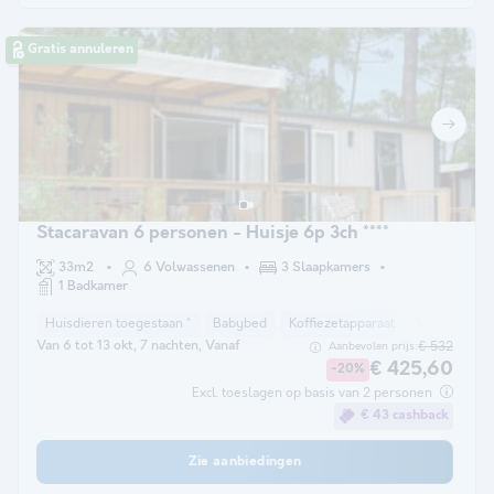
Gratis annuleren
Stacaravan 6 personen - Huisje 6p 3ch ****
33m2
6 Volwassenen
3 Slaapkamers
1 Badkamer
Huisdieren toegestaan *
Babybed
Koffiezetapparaat
Vriezer
K
Van 6 tot 13 okt, 7 nachten, Vanaf
€ 532
Aanbevolen prijs:
€ 425,60
-20%
Excl. toeslagen op basis van 2 personen
€ 43 cashback
Zie aanbiedingen