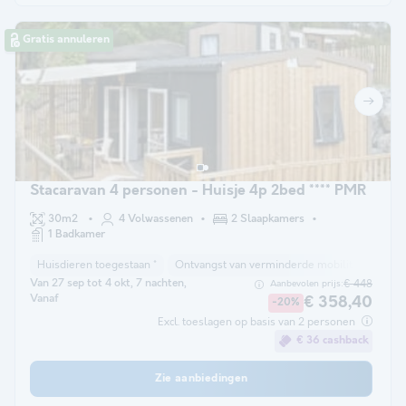
Gratis annuleren
Stacaravan 4 personen - Huisje 4p 2bed **** PMR
30m2
4 Volwassenen
2 Slaapkamers
1 Badkamer
Huisdieren toegestaan *
Ontvangst van verminderde mobiliteit
Bab
Van 27 sep tot 4 okt, 7 nachten,
€ 448
Aanbevolen prijs:
Vanaf
€ 358,40
-20%
Excl. toeslagen op basis van 2 personen
€ 36 cashback
Zie aanbiedingen