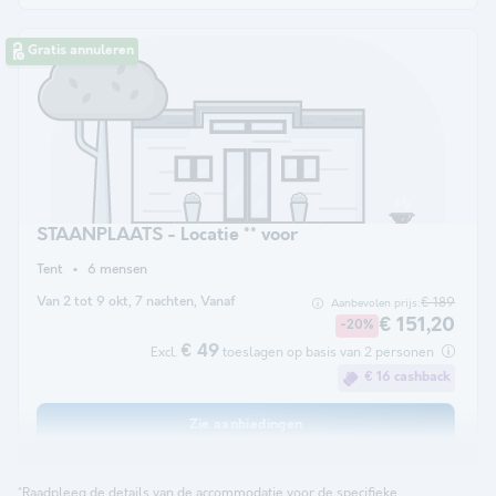
Gratis annuleren
STAANPLAATS - Locatie ** voor
Tent
6 mensen
Van 2 tot 9 okt, 7 nachten, Vanaf
€ 189
Aanbevolen prijs:
€ 151,20
-20%
€ 49
Excl.
toeslagen op basis van 2 personen
€ 16 cashback
Zie aanbiedingen
*Raadpleeg de details van de accommodatie voor de specifieke