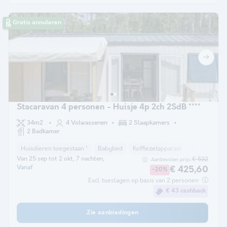
Gratis annuleren
Stacaravan 4 personen - Huisje 4p 2ch 2SdB ****
34m2
4 Volwassenen
2 Slaapkamers
2 Badkamer
Huisdieren toegestaan *
Babybed
Koffiezetapparaat
Vaatwasser
Van 25 sep tot 2 okt, 7 nachten,
€ 532
Aanbevolen prijs:
Vanaf
€ 425,60
-20%
Excl. toeslagen op basis van 2 personen
€ 43 cashback
Zie aanbiedingen