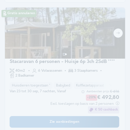
Gratis annuleren
Stacaravan 6 personen - Huisje 6p 3ch 2SdB ****
40m2
6 Volwassenen
3 Slaapkamers
2 Badkamer
Huisdieren toegestaan *
Babybed
Koffiezetapparaat
Vriezer
K
Van 23 tot 30 sep, 7 nachten, Vanaf
€ 616
Aanbevolen prijs:
€ 492,80
-20%
Excl. toeslagen op basis van 2 personen
€ 50 cashback
Zie aanbiedingen