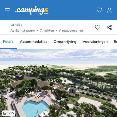
Landes
Aankomstdatum
7 nachten
Aantal personen
Foto's
Accommodaties
Omschrijving
Voorzieningen
R
1/16