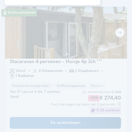
Gratis annuleren
Stacaravan 4 personen - Huisje 4p 2ch ***
26m2
4 Volwassenen
2 Slaapkamers
1 Badkamer
Huisdieren toegestaan *
Koffiezetapparaat
Koelkast
Tuinmeubel
Van 27 sep tot 4 okt, 7 nachten,
€ 343
Aanbevolen prijs:
Vanaf
€ 274,40
-20%
Excl. toeslagen op basis van 2 personen
€ 28 cashback
Zie aanbiedingen