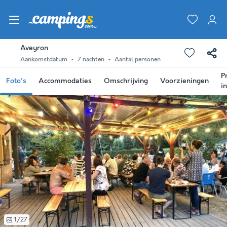
Aveyron
Aankomstdatum
7 nachten
Aantal personen
P
Foto's
Accommodaties
Omschrijving
Voorzieningen
i
1/27