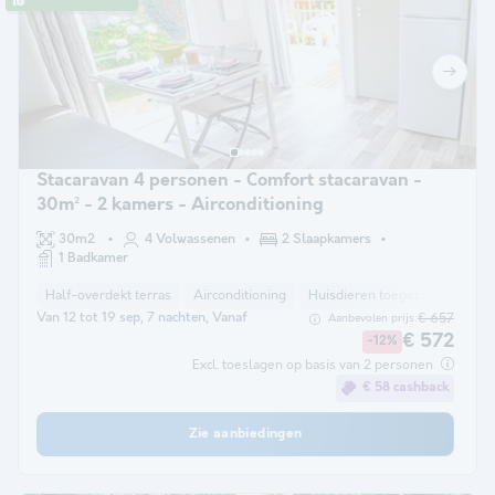
Stacaravan 4 personen - Comfort stacaravan -
30m² - 2 kamers - Airconditioning
30m2
4 Volwassenen
2 Slaapkamers
1 Badkamer
Half-overdekt terras
Airconditioning
Huisdieren toegestaan *
Kof
Van 12 tot 19 sep, 7 nachten, Vanaf
€ 657
Aanbevolen prijs:
€ 572
-12%
Excl. toeslagen op basis van 2 personen
€ 58 cashback
Zie aanbiedingen