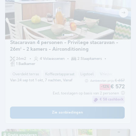
Stacaravan 4 personen - Privilege stacaravan -
26m² - 2 kamers - Airconditioning
26m2
4 Volwassenen
2 Slaapkamers
1 Badkamer
Overdekt terras
Koffiezetapparaat
Ligstoel
Vriezer
Koelkast
Van 24 sep tot 1 okt, 7 nachten, Vanaf
€ 657
Aanbevolen prijs:
€ 572
-12%
Excl. toeslagen op basis van 2 personen
€ 58 cashback
Zie aanbiedingen
Gratis annuleren