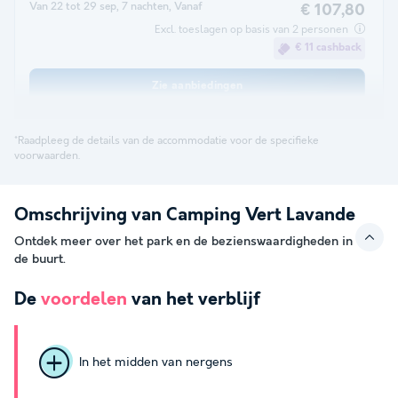
Van 22 tot 29 sep, 7 nachten, Vanaf
€ 107,80
Excl. toeslagen op basis van 2 personen
€ 11 cashback
Zie aanbiedingen
*Raadpleeg de details van de accommodatie voor de specifieke
voorwaarden.
Omschrijving van Camping Vert Lavande
Ontdek meer over het park en de bezienswaardigheden in
de buurt.
De
voordelen
van het verblijf
In het midden van nergens