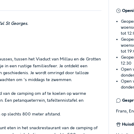
Openi
Geopen
al St Georges.
woensd
tot 12
Geopen
woensd
tot 19
Geopen
ausses, tussen het Viaduct van Millau en de Grotten
12:30
 in een rustige familiesfeer. Je ontdekt een
Open v
aan geschiedenis. Je wordt omringd door talloze
donder
te wachten om 's middags te zwemmen.
Open v
donder
bad van de camping om af te koelen op warme
. Een petanqueterrein, tafeltennistafel en
Gespro
Frans, E
n op slechts 800 meter afstand.
Huisd
kunt eten in het snackrestaurant van de camping of