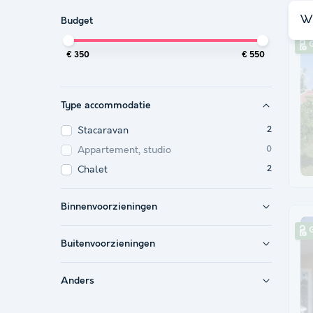
Wi
Budget
G
€ 350
€ 550
Type accommodatie
Stacaravan
2
Appartement, studio
0
Chalet
2
Binnenvoorzieningen
G
Buitenvoorzieningen
Anders