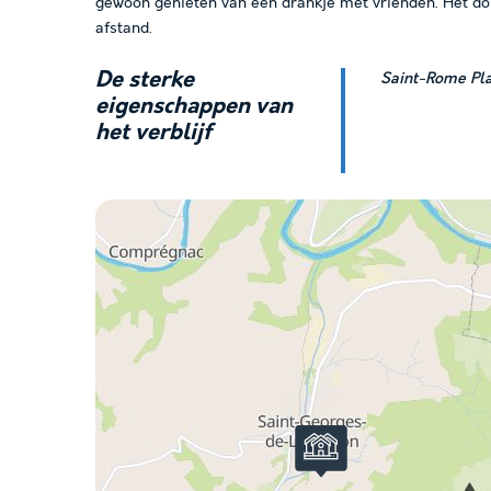
gewoon genieten van een drankje met vrienden. Het do
afstand.
De
sterke
Saint-Rome Pla
eigenschappen
van
het verblijf