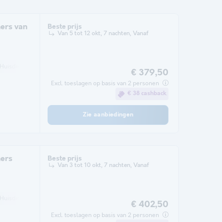
ers van
Beste prijs
Van 5 tot 12 okt, 7 nachten, Vanaf
Huisdieren toegestaan *
Koffiezetapparaat
Koelkast
Tuinmeubelen
Ve
€ 379,50
Excl. toeslagen op basis van 2 personen
€ 38 cashback
Zie aanbiedingen
mers
Beste prijs
Van 3 tot 10 okt, 7 nachten, Vanaf
Huisdieren toegestaan *
Koffiezetapparaat
Koelkast
Tuinmeubelen
Ve
€ 402,50
Excl. toeslagen op basis van 2 personen