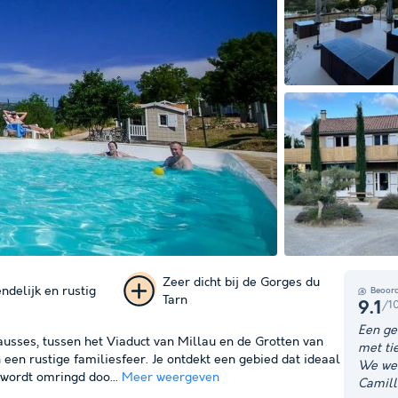
Zeer dicht bij de Gorges du
ndelijk en rustig
Beoord
Tarn
/1
9.1
+ 29
Een ge
ausses, tussen het Viaduct van Millau en de Grotten van
met ti
foto's
een rustige familiesfeer. Je ontdekt een gebied dat ideaal
We wer
e wordt omringd doo...
Meer weergeven
Camill