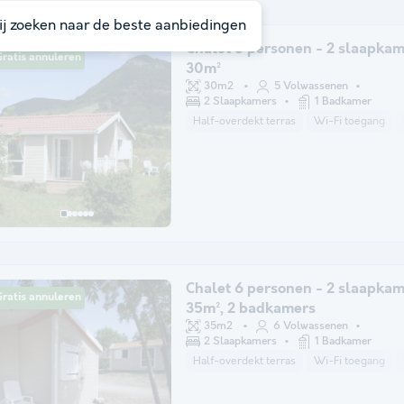
j zoeken naar de beste aanbiedingen
Chalet 5 personen - 2 slaapkam
ratis annuleren
30m²
30m2
5 Volwassenen
2 Slaapkamers
1 Badkamer
Half-overdekt terras
Wi-Fi toegang
Chalet 6 personen - 2 slaapka
ratis annuleren
35m², 2 badkamers
35m2
6 Volwassenen
2 Slaapkamers
1 Badkamer
Half-overdekt terras
Wi-Fi toegang