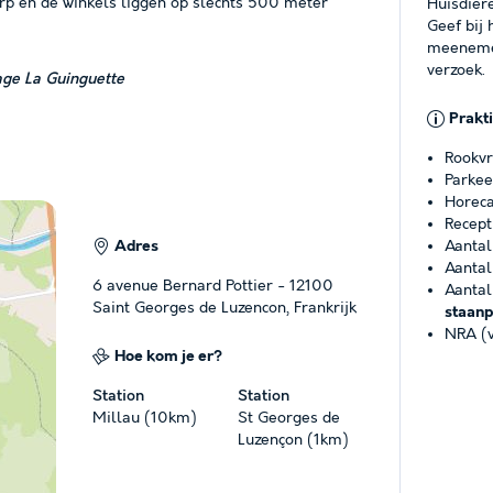
rp en de winkels liggen op slechts 500 meter
Huisdier
Geef bij 
meenemen
verzoek.
ge La Guinguette
Prakt
Rookvr
Parkee
Horeca
Recept
Adres
Aantal
Aantal
6 avenue Bernard Pottier - 12100
Aantal
Saint Georges de Luzencon, Frankrijk
staanp
NRA (v
Hoe kom je er?
Station
Station
Millau (10km)
St Georges de
Luzençon (1km)