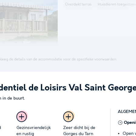
Overdekt terras
Huisdieren toegestaan
leeg de details van de accommodatie voor de specifieke voorwaarden.
entiel de Loisirs Val Saint Georg
in de buurt.
ALGEME
Openi
d
Gezinsvriendelijk
Zeer dicht bij de
Open v
en rustig
Gorges du Tarn