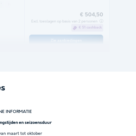
 *
Koffiezetapparaat
Vriezer
Koelkast
Tuinmeubelen
Magnetron
€ 504,50
Excl. toeslagen op basis van 2 personen
€ 51 cashback
Zie aanbiedingen
es
NE INFORMATIE
ngstijden en seizoensduur
an maart tot oktober