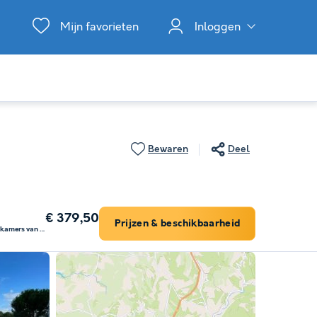
Mijn favorieten
Inloggen
Bewaren
Deel
€ 379,50
Prijzen & beschikbaarheid
Chalet 5 personen - 2 slaapkamers van 30m²