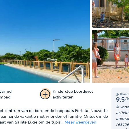
rwarmd
Kinderclub boordevol
Beoord
embad
activiteiten
/1
9.5
+ 20
Ik von
et centrum van de beroemde badplaats Port-la-Nouvelle
activi
foto's
spannende vakantie met vrienden of familie. Ontdek in de
animat
at van Sainte Lucie om de typis...
Meer weergeven
reacti