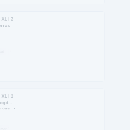
 XL | 2
erras
aat
Vriezer
Koelkast
Tuinmeubelen
Magnetron
 XL | 2
oogd
inderen
taan *
Koffiezetapparaat
Vriezer
Koelkast
Tuinmeubelen
Magnetr