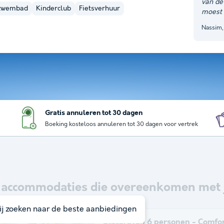
van de
nzwembad
Kinderclub
Fietsverhuur
moest 
Nassim,
Gratis annuleren tot 30 dagen
Boeking kosteloos annuleren tot 30 dagen voor vertrek
accommodaties die overeenkomen met 
j zoeken naar de beste aanbiedingen
Stacaravan 6 personen - Comfort