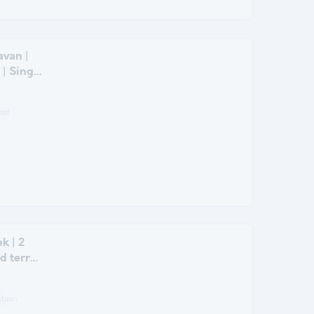
avan |
 | Single
aat
Vriezer
Koelkast
Tuinmeubelen
Magnetron
k | 2
d terras
taan *
Koffiezetapparaat
Vriezer
Koelkast
Tuinmeubelen
Magnetr