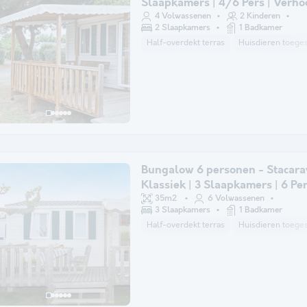
Slaapkamers | 4/6 Pers | Verh
terras | Airconditioning
4 Volwassenen
2 Kinderen
2 Slaapkamers
1 Badkamer
Half-overdekt terras
Huisdieren toeges
Bungalow 6 personen - Stacara
Klassiek | 3 Slaapkamers | 6 Pers
Verhoogd terras | Airconditioni
35m2
6 Volwassenen
3 Slaapkamers
1 Badkamer
Half-overdekt terras
Huisdieren toeges