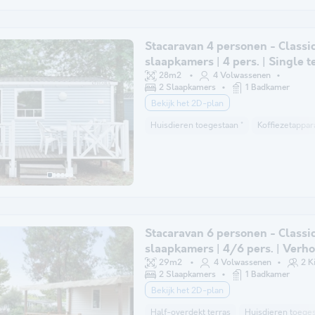
Stacaravan 4 personen - Classic
slaapkamers | 4 pers. | Single t
28m2
4 Volwassenen
2 Slaapkamers
1 Badkamer
Bekijk het 2D-plan
Huisdieren toegestaan *
Koffiezetappar
Stacaravan 6 personen - Classic
slaapkamers | 4/6 pers. | Verh
terras | Airconditioning.
29m2
4 Volwassenen
2 K
2 Slaapkamers
1 Badkamer
Bekijk het 2D-plan
Half-overdekt terras
Huisdieren toeges