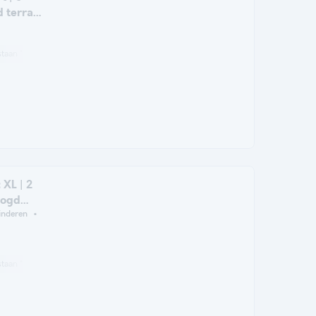
 terras |
taan *
Koffiezetapparaat
Vriezer
Koelkast
Tuinmeubelen
Magnetr
 XL | 2
oogd
inderen
taan *
Koffiezetapparaat
Vriezer
Koelkast
Tuinmeubelen
Magnetr