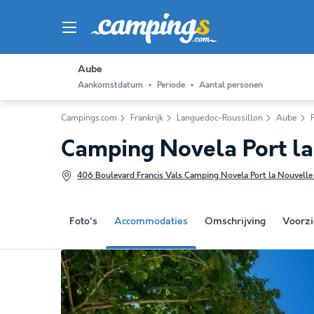
Aube
Aankomstdatum
Periode
Aantal personen
Campings.com
Frankrijk
Languedoc-Roussillon
Aube
Camping Novela Port l
406 Boulevard Francis Vals Camping Novela Port la Nouvelle -
Foto's
Accommodaties
Omschrijving
Voorzi