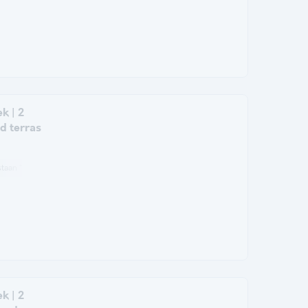
k | 2
d terras
taan *
Koffiezetapparaat
Vriezer
Koelkast
Tuinmeubelen
Magnetr
k | 2