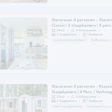
Stacaravan 4 personen - Stacar
Classic | 2 slaapkamers | 4 pers.
terras | Air-con.
24m2
4 Volwassenen
2 Slaapkamers
1 Badkamer
Huisdieren toegestaan *
Koffiezetappar
Stacaravan 4 personen - Klassie
Slaapkamers | 4 Pers. | Verhoog
| Airconditioning.
25m2
4 Volwassenen
2 Slaapkamers
1 Badkamer
Half-overdekt terras
Huisdieren toeges