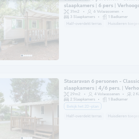
slaapkamers | 6 pers | Verhoogd
Airconditioning
31m2
6 Volwassenen
3 Slaapkamers
1 Badkamer
Half-overdekt terras
Huisdieren toeges
Stacaravan 6 personen - Classic
slaapkamers | 4/6 pers. | Verh
terras | Airconditioning.
29m2
4 Volwassenen
2 K
2 Slaapkamers
1 Badkamer
Bekijk het 2D-plan
Half-overdekt terras
Huisdieren toeges