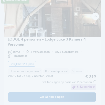
Gratis annuleren
LODGE 4 personen - Lodge Luxe 3 Kamers 4
Personen
35m2
4 Volwassenen
2 Slaapkamers
1 Badkamer
Bekijk het 2D-plan
Huisdieren toegestaan *
Koffiezetapparaat
Vriezer
Koelkast
T
Van 19 tot 26 sep, 7 nachten, Vanaf
€ 319
Excl. toeslagen op basis van 2 personen
€ 32 cashback
Zie aanbiedingen