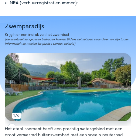
NRA (verhuurregistratienummer):
Zwemparadijs
Krijg hier een indruk van het zwembad
(de eventueel aangegeven bedragen kunnen tijdens het seizoen veranderen en zijn louter
informatief; ze moeten ter plaatse worden betaald)
1/6
Het etablissement heeft een prachtig watergebied met een
groot verwarmd buitenzwembad met een speels peuterbad.