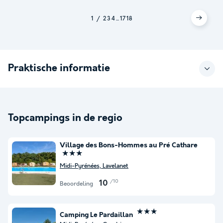
1
2
3
4
...
17
18
Praktische informatie
Topcampings in de regio
Village des Bons-Hommes au Pré Cathare
★★★
Midi-Pyrénées, Lavelanet
/10
10
Beoordeling
★★★
Camping Le Pardaillan