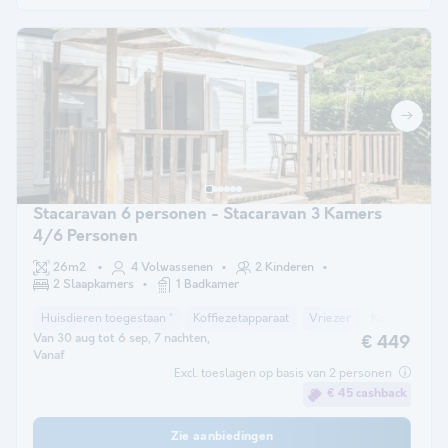
Stacaravan 6 personen - Stacaravan 3 Kamers
4/6 Personen
26m2
4 Volwassenen
2 Kinderen
2 Slaapkamers
1 Badkamer
Huisdieren toegestaan *
Koffiezetapparaat
Vriezer
Koelkast
T
Van 30 aug tot 6 sep, 7 nachten,
€ 449
Vanaf
Excl. toeslagen op basis van 2 personen
€ 45 cashback
Zie aanbiedingen