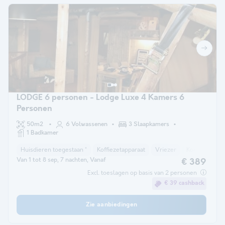
LODGE 6 personen - Lodge Luxe 4 Kamers 6
Personen
50m2
6 Volwassenen
3 Slaapkamers
1 Badkamer
Huisdieren toegestaan *
Koffiezetapparaat
Vriezer
Koelkast
T
Van 1 tot 8 sep, 7 nachten, Vanaf
€ 389
Excl. toeslagen op basis van 2 personen
€ 39 cashback
Zie aanbiedingen