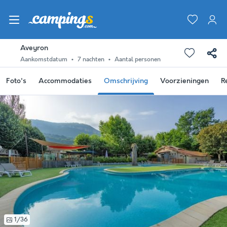
Aveyron
Aankomstdatum
7 nachten
Aantal personen
Foto's
Accommodaties
Omschrijving
Voorzieningen
R
1/36