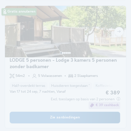
Gratis annuleren
LODGE 5 personen - Lodge 3 kamers 5 personen
zonder badkamer
54m2
5 Volwassenen
2 Slaapkamers
Half-overdekt terras
Huisdieren toegestaan *
Koffiezetapparaat
Van 17 tot 24 sep, 7 nachten, Vanaf
€ 389
Excl. toeslagen op basis van 2 personen
€ 39 cashback
Zie aanbiedingen