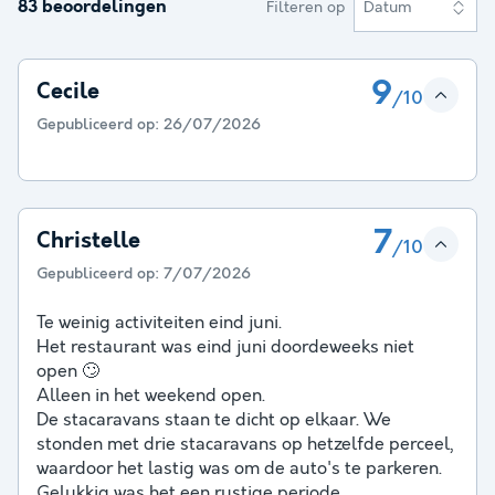
83 beoordelingen
Filteren op
Datum
9
Cecile
/10
Gepubliceerd op:
26/07/2026
7
Christelle
/10
Gepubliceerd op:
7/07/2026
Te weinig activiteiten eind juni.
Het restaurant was eind juni doordeweeks niet
open 🙄
Alleen in het weekend open.
De stacaravans staan te dicht op elkaar. We
stonden met drie stacaravans op hetzelfde perceel,
waardoor het lastig was om de auto's te parkeren.
Gelukkig was het een rustige periode.