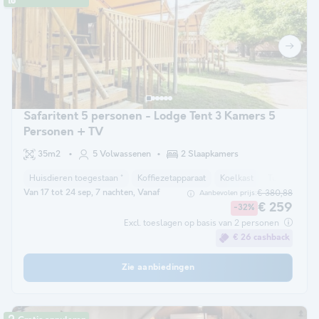
Safaritent 5 personen - Lodge Tent 3 Kamers 5
Personen + TV
35m2
5 Volwassenen
2 Slaapkamers
Huisdieren toegestaan *
Koffiezetapparaat
Koelkast
Tuinmeubel
Van 17 tot 24 sep, 7 nachten, Vanaf
€ 380,88
Aanbevolen prijs:
€ 259
-32%
Excl. toeslagen op basis van 2 personen
€ 26 cashback
Zie aanbiedingen