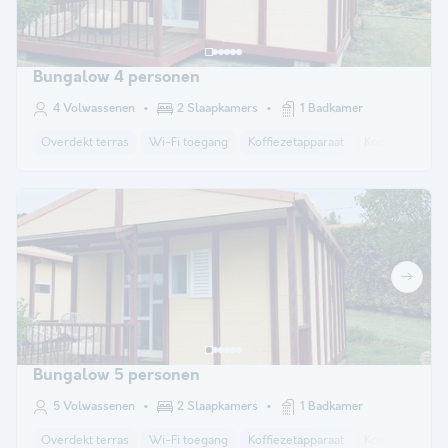
Bungalow 4 personen
4 Volwassenen
2 Slaapkamers
1 Badkamer
Overdekt terras
Wi-Fi toegang
Koffiezetapparaat
Koelkast
Tu
Bungalow 5 personen
5 Volwassenen
2 Slaapkamers
1 Badkamer
Overdekt terras
Wi-Fi toegang
Koffiezetapparaat
Koelkast
Tu