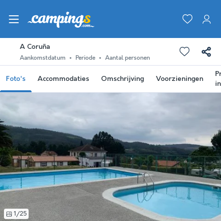
A Coruña
Aankomstdatum
Periode
Aantal personen
P
Foto's
Accommodaties
Omschrijving
Voorzieningen
i
1/25