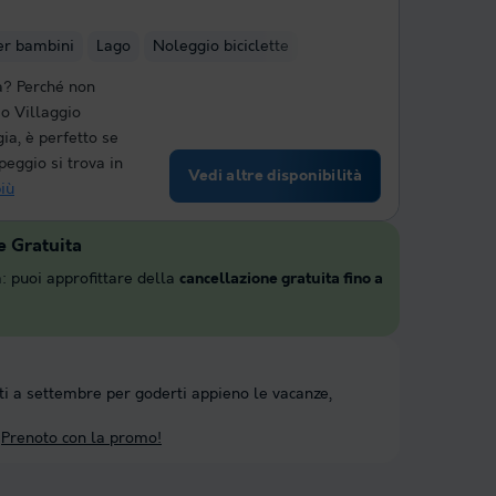
er bambini
Lago
Noleggio biciclette
za? Perché non
o Villaggio
ia, è perfetto se
mpeggio si trova in
Vedi altre disponibilità
iù
e Gratuita
: puoi approfittare della
cancellazione gratuita fino a
ti a settembre per goderti appieno le vacanze,
Prenoto con la promo!