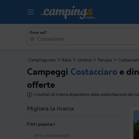
Dove vai?
>
>
>
>
Campings.com
Italia
Umbria
Perugia
Costacciar
Campeggi
Costacciaro
e din
offerte
I risultati di ricerca dipendono dalla soddisfazione dei nos
Migliora la ricerca
Filtri popolari
Aria condizionata