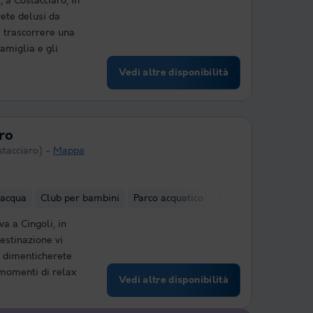
 a Costacciaro, in
rete delusi da
 trascorrere una
amiglia e gli
Vedi altre disponibilità
ro
tacciaro)
Mappa
 acqua
Club per bambini
Parco acquatico
Area fitness interna
a a Cingoli, in
estinazione vi
n dimenticherete
 momenti di relax
Vedi altre disponibilità