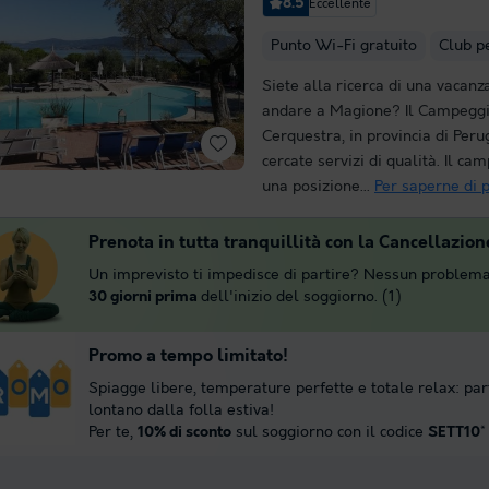
8.5
Eccellente
Punto Wi-Fi gratuito
Club p
Siete alla ricerca di una vacan
andare a Magione? Il Campeggi
Cerquestra, in provincia di Perug
cercate servizi di qualità. Il ca
una posizione...
Per saperne di p
Prenota in tutta tranquillità con la Cancellazion
Un imprevisto ti impedisce di partire? Nessun problema
30 giorni prima
dell'inizio del soggiorno. (1)
Promo a tempo limitato!
Spiagge libere, temperature perfette e totale relax: par
lontano dalla folla estiva!
Per te,
10% di sconto
sul soggiorno con il codice
SETT10
*