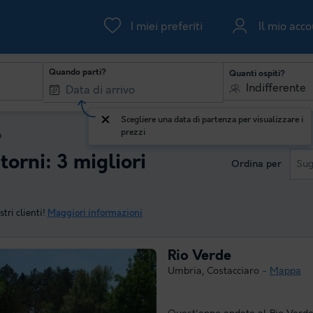
I miei preferiti
Il mio acc
Quando parti?
Quanti ospiti?
Indifferente
Scegliere una data di partenza per visualizzare i
prezzi
o
torni: 3 migliori
Ordina per
Sug
tri clienti!
Maggiori informazioni
Rio Verde
Umbria
,
Costacciaro
Mappa