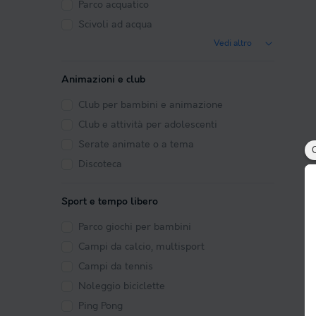
Parco acquatico
Scivoli ad acqua
Vedi altro
Animazioni e club
Club per bambini e animazione
Club e attività per adolescenti
Serate animate o a tema
Discoteca
Sport e tempo libero
Parco giochi per bambini
Campi da calcio, multisport
Campi da tennis
Noleggio biciclette
Ping Pong