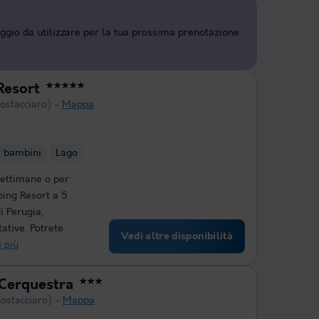
aggio da utilizzare per la tua prossima prenotazione.
Resort
★★★★★
ostacciaro)
Mappa
r bambini
Lago
settimane o per
ping Resort a 5
i Perugia,
tative. Potrete
Vedi altre disponibilità
 più
Cerquestra
★★★
ostacciaro)
Mappa