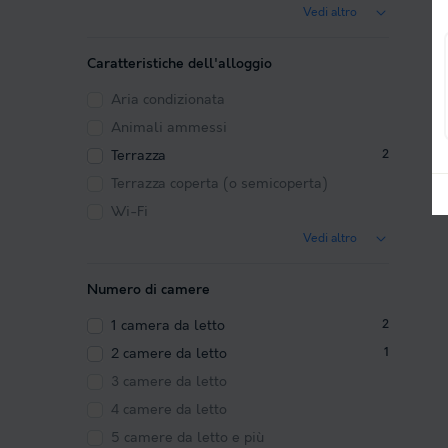
Vedi altro
Caratteristiche dell'alloggio
Aria condizionata
Animali ammessi
Terrazza
2
Terrazza coperta (o semicoperta)
Wi-Fi
Vedi altro
Numero di camere
1 camera da letto
2
2 camere da letto
1
3 camere da letto
4 camere da letto
5 camere da letto e più