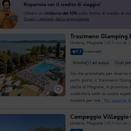
Risparmia con il credito di viaggio!
Ottieni un
rimborso del 10%
sotto forma di credito di vi
Scopri i dettagli della promozione
Trasimeno Glamping 
Umbria
,
Magione
(48,5 km da C
9.3
Eccezionale
Scivolo(i) ad acqua
Club pe
Sia che prenotiate per diverse 
pochi giorni, il Trasimeno Glam
stelle di Magione, in provincia d
soddisferà tutte le vostre aspet
nuotare per ore...
Per saperne di
Campeggio Villaggio 
Umbria
,
Magione
(49,9 km da C