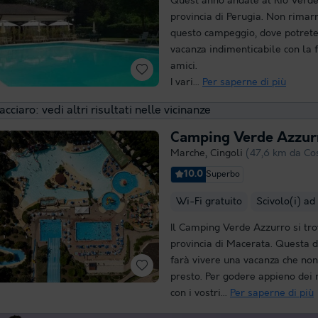
Quest'anno andate al Rio Verde,
provincia di Perugia. Non rimar
questo campeggio, dove potrete
vacanza indimenticabile con la f
amici.
I vari...
Per saperne di più
cciaro: vedi altri risultati nelle vicinanze
Camping Verde Azzur
Marche
,
Cingoli
(47,6 km da Cos
10.0
Superbo
Wi-Fi gratuito
Scivolo(i) ad
Il Camping Verde Azzurro si trov
provincia di Macerata. Questa d
farà vivere una vacanza che no
presto. Per godere appieno dei
con i vostri...
Per saperne di più