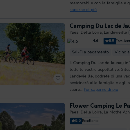
memorabile con la famiglia e gli
saperne di più
Camping Du Lac de Ja
Paesi Della Loira
,
Landevieille
8.5
Eccellen
4.6
Wi-Fi a pagamento
Vicino 
Il Camping Du Lac de Jaunay in
tutte le vostre aspettative. Situa
Landevieille, godrete di una vac
avvicinerà alla famiglia e agli a
cuore...
Per saperne di più
Flower Camping Le Pa
Paesi Della Loira
,
La Mothe Ach
8.5
Eccellente