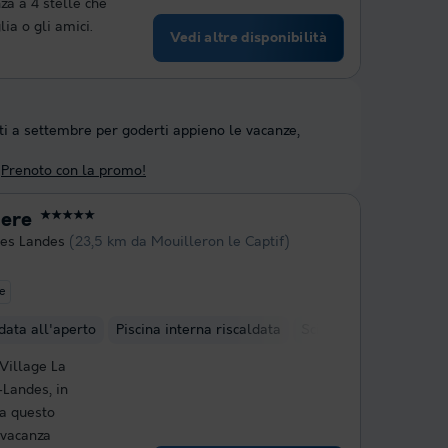
a a 4 stelle che
ia o gli amici.
Vedi altre disponibilità
ti a settembre per goderti appieno le vacanze,
Prenoto con la promo!
iere
★★★★★
Des Landes
(23,5 km da Mouilleron le Captif)
te
ldata all'aperto
Piscina interna riscaldata
Scivolo(i) ad acqua
Village La
-Landes, in
a questo
 vacanza