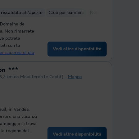
 riscaldata all'aperto
Club per bambini
Noleggio biciclette
Tr
 Domaine de
ea. Non rimarrete
ve potrete
ili con la
Vedi altre disponibilità
er saperne di più
on
★★★
3,7 km da Mouilleron le Captif)
Mappa
uil, in Vandea.
orrere una vacanza
l campeggio si trova
la regione del...
Vedi altre disponibilità