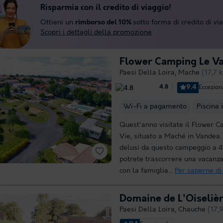
Risparmia con il credito di viaggio!
Ottieni un
rimborso del 10%
sotto forma di credito di vi
Scopri i dettagli della promozione
Flower Camping Le Va
Paesi Della Loira
,
Mache
(17,7 
9.4
Eccezion
4.8
Wi-Fi a pagamento
Piscina 
Quest'anno visitate il Flower 
Vie, situato a Maché in Vandea
delusi da questo campeggio a 4 
potrete trascorrere una vacanza
con la famiglia...
Per saperne di
Domaine de L'Oiseliè
Paesi Della Loira
,
Chauche
(17,