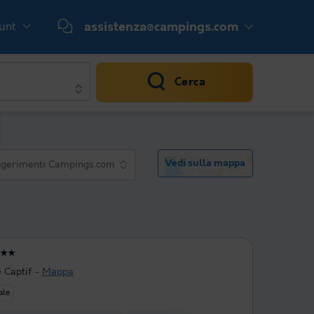
ount
assistenza@campings.com
Cerca
Vedi sulla mappa
gerimenti Campings.com
★★
 Captif
Mappa
ale