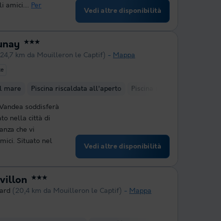
 amici....
Per
Vedi altre disponibilità
unay
★★★
(24,7 km da Mouilleron le Captif)
Mappa
te
al mare
Piscina riscaldata all'aperto
Piscina interna riscaldata
 Vandea soddisferà
to nella città di
anza che vi
mici. Situato nel
Vedi altre disponibilità
villon
★★★
ard
(20,4 km da Mouilleron le Captif)
Mappa