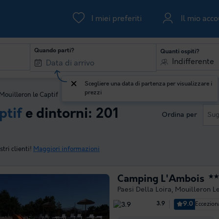
I miei preferiti
Il mio acc
Quando parti?
Quanti ospiti?
Indifferente
Scegliere una data di partenza per visualizzare i
prezzi
Mouilleron le Captif
ptif
e dintorni: 201
Ordina per
Sug
tri clienti!
Maggiori informazioni
Camping L'Ambois
★★
Paesi Della Loira
,
Mouilleron Le
9.0
Eccezion
3.9