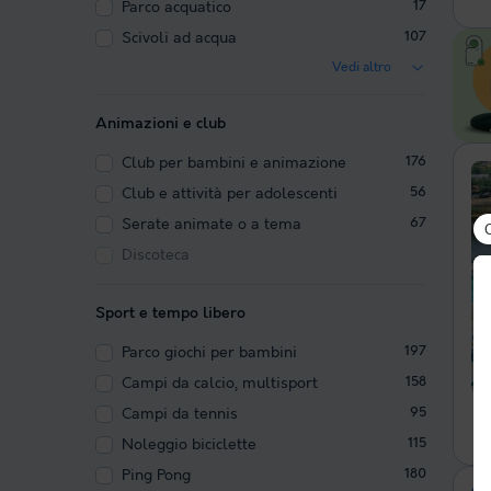
Parco acquatico
17
Scivoli ad acqua
107
Vedi altro
Animazioni e club
Club per bambini e animazione
176
Club e attività per adolescenti
56
Serate animate o a tema
67
Discoteca
Sport e tempo libero
Parco giochi per bambini
197
Campi da calcio, multisport
158
Campi da tennis
95
Noleggio biciclette
115
Ping Pong
180