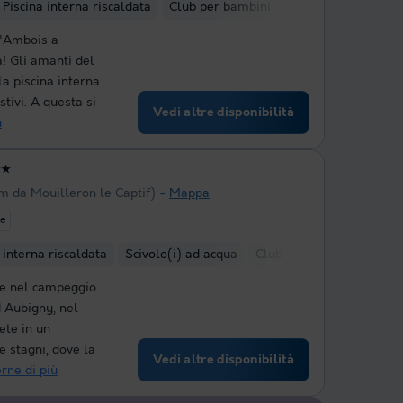
Piscina interna riscaldata
Club per bambini
L'Ambois a
! Gli amanti del
la piscina interna
tivi. A questa si
Vedi altre disponibilità
ù
★★
km da Mouilleron le Captif)
Mappa
te
 interna riscaldata
Scivolo(i) ad acqua
Club per bambini
Nole
re nel campeggio
d Aubigny, nel
ete in un
e stagni, dove la
Vedi altre disponibilità
rne di più