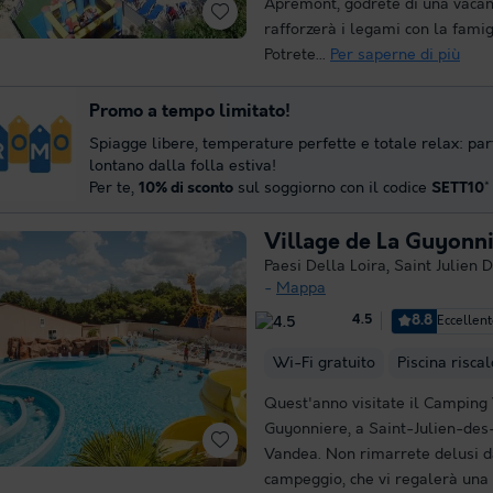
Apremont, godrete di una vacanz
rafforzerà i legami con la famigl
Potrete...
Per saperne di più
Promo a tempo limitato!
Spiagge libere, temperature perfette e totale relax: par
lontano dalla folla estiva!
Per te,
10% di sconto
sul soggiorno con il codice
SETT10
*
Village de La Guyonn
Paesi Della Loira
,
Saint Julien 
Mappa
8.8
Eccellen
4.5
Wi-Fi gratuito
Piscina risca
Quest'anno visitate il Camping 
Guyonniere, a Saint-Julien-des
Vandea. Non rimarrete delusi d
campeggio, che vi regalerà una