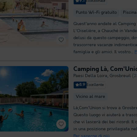
9.1
Eccezionale
Punto Wi-Fi gratuito
Piscina
Quest'anno andate al Camping
L'Oiselière, a Chauché in Vand
delusi da questo campeggio, do
trascorrere vacanze indimenticab
famiglia e gli amici. Il vostro...
P
Camping Là, Com'Uni
Paesi Della Loira
,
Grosbreuil
(2
8.9
Eccellente
Vicino al mare
Là,Com'Union si trova a Grosbre
Questo luogo vi aiuterà a trasc
che vi lascerà dei bei ricordi. I
in una posizione privilegiata nel
Per saperne di più