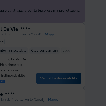
aggio da utilizzare per la tua prossima prenotazione.
l De Vie
★★★★
km da Mouilleron le Captif)
Mappa
ale
interna riscaldata
Club per bambini
Lago
Area fitness interna
Camping Le Val De
. Non rimarrete
stelle, dove
 indimenticabile
Vedi altre disponibilità
 più
re
★★★★
9 km da Mouilleron le Captif)
Mappa