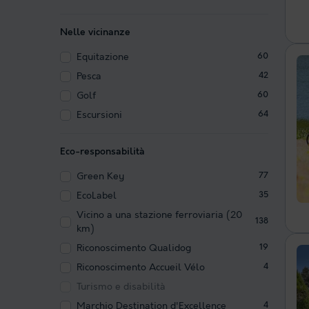
Nelle vicinanze
Equitazione
60
Pesca
42
Golf
60
Escursioni
64
Eco-responsabilità
Green Key
77
EcoLabel
35
Vicino a una stazione ferroviaria (20
138
km)
Riconoscimento Qualidog
19
Riconoscimento Accueil Vélo
4
Turismo e disabilità
Marchio Destination d'Excellence
4