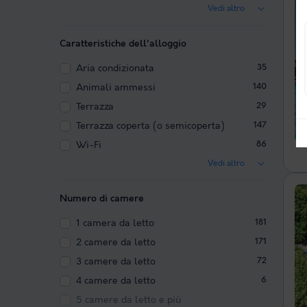
Vedi altro
Caratteristiche dell'alloggio
Aria condizionata
35
Animali ammessi
140
Terrazza
29
Terrazza coperta (o semicoperta)
147
Wi-Fi
86
Vedi altro
Numero di camere
1 camera da letto
181
2 camere da letto
171
3 camere da letto
72
4 camere da letto
6
5 camere da letto e più