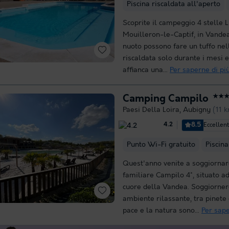
Piscina riscaldata all'aperto
Scoprite il campeggio 4 stelle 
Mouilleron-le-Captif, in Vandea
nuoto possono fare un tuffo nel
riscaldata solo durante i mesi es
affianca una...
Per saperne di pi
Camping Campilo
★★
Paesi Della Loira
,
Aubigny
(11 
8.5
Eccellen
4.2
Punto Wi-Fi gratuito
Piscina
Quest'anno venite a soggiorna
familiare Campilo 4*, situato a
cuore della Vandea. Soggiorner
ambiente rilassante, tra pinete 
pace e la natura sono...
Per sape