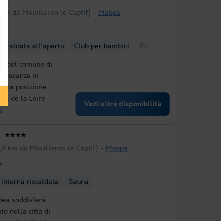
 km da Mouilleron le Captif)
Mappa
riscaldata all'aperto
Club per bambini
Parco acquatico
te del comune di
a vacanza in
n una posizione
ays de la Loire
Vedi altre disponibilità
ù
s
★★★★
,9 km da Mouilleron le Captif)
Mappa
te
 interna riscaldata
Sauna
dea soddisferà
to nella città di