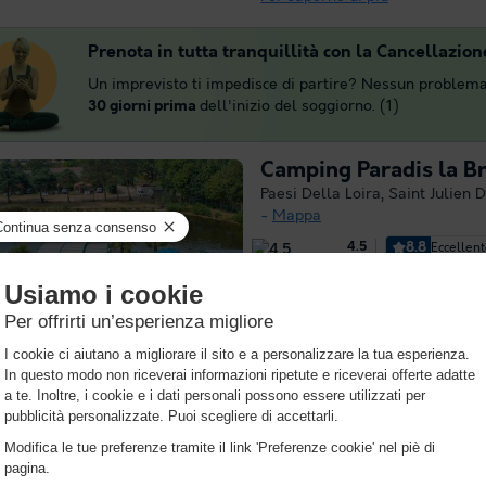
Prenota in tutta tranquillità con la Cancellazion
Un imprevisto ti impedisce di partire? Nessun problema
30 giorni prima
dell'inizio del soggiorno. (1)
Camping Paradis la B
Paesi Della Loira
,
Saint Julien 
Mappa
8.8
Eccellen
4.5
Wi-Fi a pagamento
Vicino 
La Bretonnière - Camping Paradi
Vandea, è il luogo ideale per tr
vostre vacanze. Questo campegg
des-Landes vi aiuterà a staccar
tutta la durata...
Per saperne di 
★★★