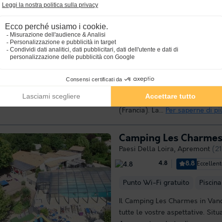
Camping La Forêt
Paesi Della Loira
,
Aizenay
(10,1
8.8
Eccellente
Wi-Fi a pagamento
Piscina 
Al Camping La Foret, che fa par
Aizenay, godrete di una meritat
Vandea. Il campeggio si trova i
privilegiata nella regione del P
(Francia). La...
Per saperne di pi
Camping Les Charme
Paesi Della Loira
,
Apremont
(21
8.8
Eccellen
4.8
Punto Wi-Fi gratuito
Piscina
Il Camping Les Charmes in Van
tutte le vostre aspettative. Situa