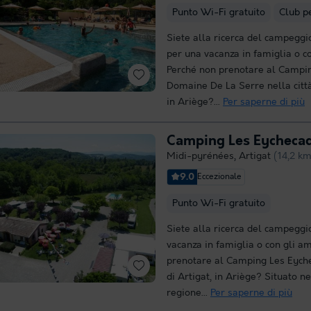
Punto Wi-Fi gratuito
Club p
Siete alla ricerca del campeggio
per una vacanza in famiglia o co
Perché non prenotare al Campi
Domaine De La Serre nella citt
in Ariège?...
Per saperne di più
Camping Les Eycheca
Midi-pyrénées
,
Artigat
(14,2 k
9.0
Eccezionale
Punto Wi-Fi gratuito
Siete alla ricerca del campeggi
vacanza in famiglia o con gli a
prenotare al Camping Les Eyche
di Artigat, in Ariège? Situato n
regione...
Per saperne di più