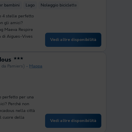
er bambini
Lago
Noleggio biciclette
 4 stelle perfetto
n gli amici?
ng Maeva Respire
à di Aigues-Vives
Vedi altre disponibilità
dous
★★★
m da Pamiers)
Mappa
o perfetto per una
mici? Perché non
cadous nella città
el cuore della
Vedi altre disponibilità