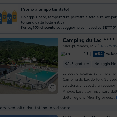
Promo a tempo limitato!
Spiagge libere, temperature perfette e totale relax: par
lontano dalla folla estiva!
Per te,
10% di sconto
sul soggiorno con il codice
SETT10
*
Camping du Lac
★★★★
Midi-pyrénées
,
Foix
(14,3 km d
8.2
Eccellen
4.3
Wi-Fi gratuito
Noleggio bici
Le vostre vacanze saranno sinon
Camping du Lac de Foix. Se sceg
struttura, vi aspetta un soggior
Ariège. Lasciatevi incantare da
della regione Midi-Pyrénées....
rs: vedi altri risultati nelle vicinanze