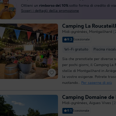
Ottieni un
rimborso del 10%
sotto forma di credito di vi
Scopri i dettagli della promozione
Camping La Roucateil
Midi-pyrénées
,
Montgailhard
(
9.3
Eccezionale
Wi-Fi gratuito
Piscina risca
Sia che prenotiate per diverse 
per pochi giorni, il Camping La 
stelle di Montgailhard in Arièg
le vostre esigenze. Potrete tras
nuotando...
Per saperne di più
Camping Domaine de 
Midi-pyrénées
,
Aigues Vives
(2
9.1
Eccezionale