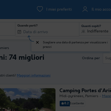
I miei preferiti
Il mio acc
Quando parti?
Quanti ospiti?
Indifferente
Scegliere una data di partenza per visualizzare i
prezzi
amiers
ni: 74 migliori
Ordina per
Sug
tri clienti!
Maggiori informazioni
Camping Portes d'Ari
Midi-pyrénées
,
Pamiers
Mapp
8.2
Eccellente