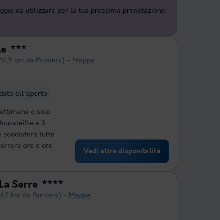
aggio da utilizzare per la tua prossima prenotazione.
le
★★★
20,9 km da Pamiers)
Mappa
ldata all'aperto
settimane o solo
Roucateille a 3
e soddisferà tutte
correre ore e ore
Vedi altre disponibilità
La Serre
★★★★
4,7 km da Pamiers)
Mappa