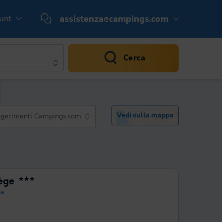
ount
assistenza@campings.com
Cerca
Vedi sulla mappa
gerimenti Campings.com
ège
★★★
a