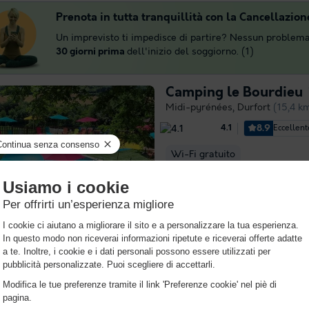
Prenota in tutta tranquillità con la Cancellazion
Un imprevisto ti impedisce di partire? Nessun problema
30 giorni prima
dell'inizio del soggiorno. (1)
Camping le Bourdieu
Midi-pyrénées
,
Durfort
(15,4 k
8.9
Eccellent
4.1
Wi-Fi gratuito
Volete andare in vacanza? Perc
Durfort? Il campeggio Domaine 
Ariège è l'ideale se desiderate s
Situato nella regione del Midi
campeggio...
Per saperne di più
Flower Camping Les 
Midi-pyrénées
,
Rieux De Pellep