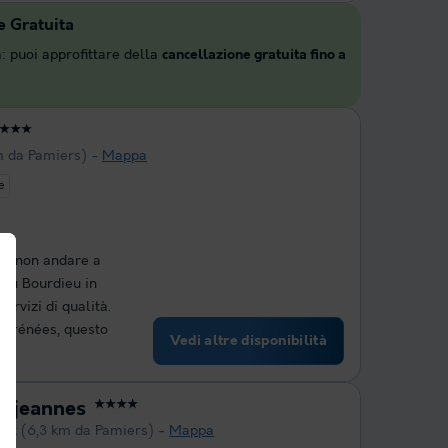
e Gratuita
: puoi approfittare della
cancellazione gratuita fino a
★★★
m da Pamiers)
Mappa
e
hé non andare a
du Bourdieu in
ervizi di qualità.
-Pyrénées, questo
Vedi altre disponibilità
Mijeannes
★★★★
ort
(6,3 km da Pamiers)
Mappa