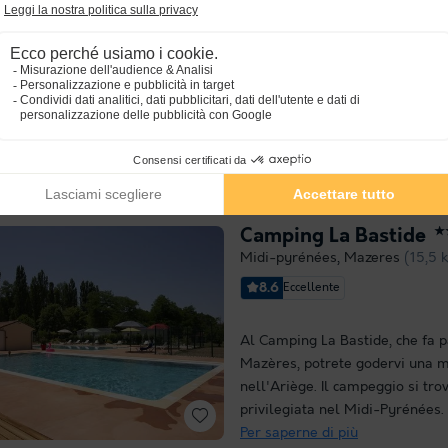
8.7
Eccellen
4.4
Punto Wi-Fi gratuito
Scivol
La qualità del Camping Les Mij
de-Pelleport, in Ariège, vi piace
vacanzieri la possibilità di tras
vacanza da sogno con gli amici e
Situato nella regione...
Per sape
Camping La Bastide
★
Midi-pyrénées
,
Mazeres
(15,5 
8.6
Eccellente
Al Camping La Bastide, che fa pa
Mazères, potrete godervi una m
nell'Ariège. Il campeggio si tro
privilegiata nel Midi-Pyrénées. 
Per saperne di più