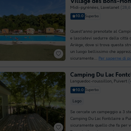
Village des Bons-Ho
Midi-pyrénées
,
Lavelanet
(28,6
10.0
Superbo
Quest'anno prenotate al Campi
e lasciatevi sedurre dalla città 
Ariège, dove si trova questa stru
un luogo bellissimo che apprez
sicuramente....
Per saperne di p
Camping Du Lac Fontc
Languedoc-roussillon
,
Puivert
(
10.0
Superbo
Lago
Se cercate un campeggio a 3 ste
Camping Du Lac Fontclaire a Pui
sicuramente quello che fa per v