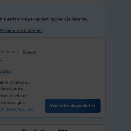
ti a settembre per goderti appieno le vacanze,
Prenoto con la promo!
a Pamiers)
Mappa
te
clette
imo di relax al
liete questa
no da favola in
lle meraviglie
Vedi altre disponibilità
Per saperne di più
★★★