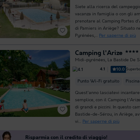
Siete alla ricerca del campeggi
vacanza in famiglia o con gli a
prenotare al Camping Portes d'A
di Pamiers in Ariège? Situato n
Pyrénées,...
Per saperne di più
Camping l'Arize
★★★★
Midi-pyrénées
,
La Bastide De 
10.0
Superb
4.1
Punto Wi-Fi gratuito
Piscina
Quest'anno lasciatevi incantar
semplice, con il Camping l'Arize
di grandi e piccini. In questo c
Bastide-de-Sérou, in Ariège, avr
vi...
Per saperne di più
Risparmia con il credito di viaggio!