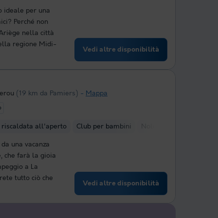
o ideale per una
mici? Perché non
riège nella città
ella regione Midi-
Vedi altre disponibilità
Serou
(19 km da Pamiers)
Mappa
o
 riscaldata all'aperto
Club per bambini
Noleggio biciclette
e da una vacanza
, che farà la gioia
ampeggio a La
ete tutto ciò che
Vedi altre disponibilità