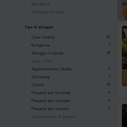
Residence
Villaggio turistico
Tipo di alloggio
Casa mobile
32
Bungalow
1
Alloggio in tenda
18
Casa, Villa
Appartamento, Studio
3
Glamping
1
Chalet
10
Piazzola per la tenda
6
Piazzola per roulotte
6
Piazzola per camper
5
Sistemazione di gruppo