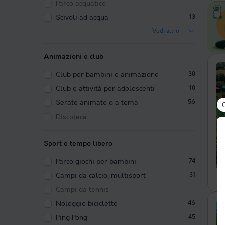
Parco acquatico
Scivoli ad acqua
13
Vedi altro
Animazioni e club
Club per bambini e animazione
38
Club e attività per adolescenti
18
Serate animate o a tema
56
Discoteca
Sport e tempo libero
Parco giochi per bambini
74
Campi da calcio, multisport
31
Campi da tennis
Noleggio biciclette
46
Ping Pong
45