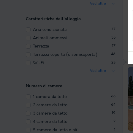
Vedi altro
Caratteristiche dell'alloggio
Aria condizionata
17
Animali ammessi
55
Terrazza
17
Terrazza coperta (o semicoperta)
46
Wi-Fi
23
Vedi altro
Numero di camere
1 camera da letto
68
2 camere da letto
64
3 camere da letto
19
4 camere da letto
2
5 camere da letto e più
1