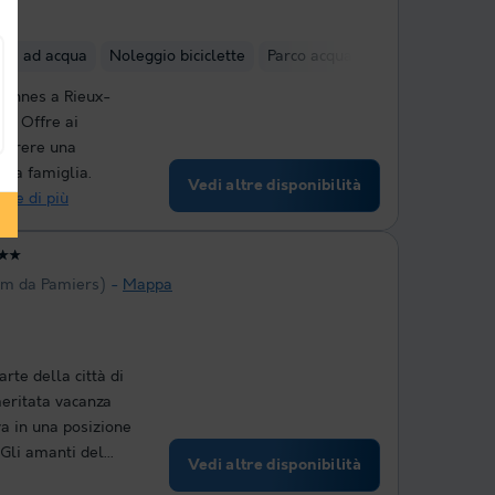
te
o(i) ad acqua
Noleggio biciclette
Parco acquatico
eannes a Rieux-
rà. Offre ai
correre una
 la famiglia.
Vedi altre disponibilità
rne di più
★★
km da Pamiers)
Mappa
rte della città di
eritata vacanza
va in una posizione
Gli amanti del...
Vedi altre disponibilità