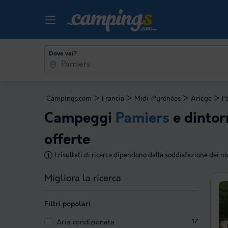
Dove vai?
>
>
>
>
Campings.com
Francia
Midi-Pyrénées
Ariège
P
Campeggi
Pamiers
e dintor
offerte
I risultati di ricerca dipendono dalla soddisfazione dei nos
Migliora la ricerca
Filtri popolari
Aria condizionata
17