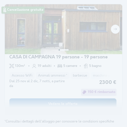
Cancellazione gratuita
CASA DI CAMPAGNA 19 persone - 19 persone
130m²
19 adulti
5 camere
5 bagno
Accesso WiFi
Animali ammessi *
barbecue
macchina per il caffè
Dal 25 nov al 2 dic, 7 notti, a partire
2300 €
da
150 € rimborsato
Vedere le offerte
*Consulta i dettagli dell'alloggio per conoscere le condizioni specifiche