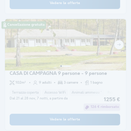
Vedere le offerte
Cancellazione gratuita
CASA DI CAMPAGNA 9 persone - 9 persone
102m²
9 adulti
3 camere
1 bagno
Terrazza coperta
Accesso WiFi
Animali ammessi *
Ricezione della
Dal 21 al 28 nov, 7 notti, a partire da
1255 €
126 € rimborsato
Vedere le offerte