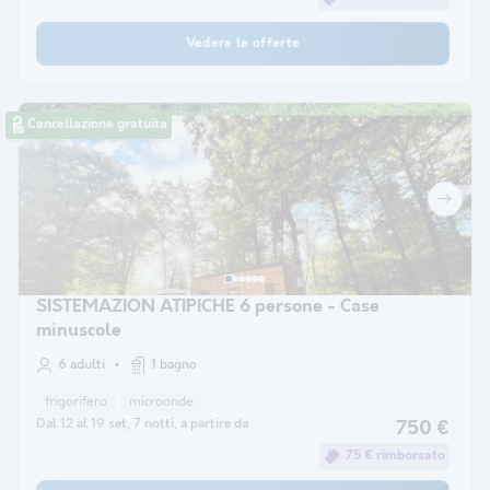
Vedere le offerte
Cancellazione gratuita
SISTEMAZION ATIPICHE 6 persone - Case
minuscole
6 adulti
1 bagno
frigorifero
microonde
Dal 12 al 19 set, 7 notti, a partire da
750 €
75 € rimborsato