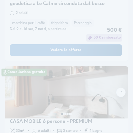
geodetica a Le Calme circondata dal bosco
2 adulti
macchina per il caffè
frigorifero
Parcheggio
Dal 9 al 16 set, 7 notti, a partire da
500 €
50 € rimborsato
Vedere le offerte
Cancellazione gratuita
CASA MOBILE 6 persone - PREMIUM
33m²
6 adulti
3 camere
1 bagno