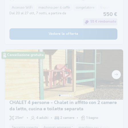
Accesso WiFi
macchina per il caffè
congelatore
frigorifero
Mob
Dal 20 al 27 ott, 7 notti, a partire da
550 €
55 € rimborsato
Vedere le offerte
Cancellazione gratuita
CHALET 4 persone - Chalet in affitto con 2 camere
da letto, cucina e toilette separata
25m²
4 adulti
2 camere
1 bagno
Terrazza coperta
Animali ammessi *
macchina per il caffè
congela