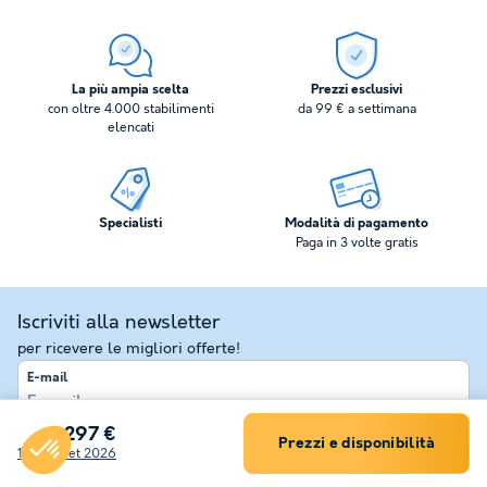
La più ampia scelta
Prezzi esclusivi
con oltre 4.000 stabilimenti
da 99 € a settimana
elencati
Specialisti
Modalità di pagamento
Paga in 3 volte gratis
Iscriviti alla newsletter
per ricevere le migliori offerte!
E-mail
297 €
Prezzi e disponibilità
Inviare
Filtro
17 - 24 set 2026