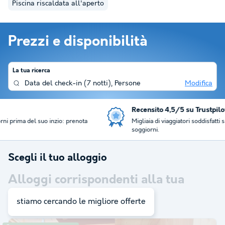
Piscina riscaldata all'aperto
Prezzi e disponibilità
La tua ricerca
Data del check-in
(
7 notti
),
Persone
Modifica
Recensito 4,5/5 su Trustpilot
Migliaia di viaggiatori soddisfatti si affidano a noi per il loro
soggiorni.
Scegli il tuo alloggio
Alloggi corrispondenti alla tua
ricerca:
11
stiamo cercando le migliore offerte