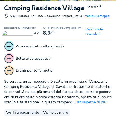
Camping Residence Village
★★★★★
Via F. Baracca, 47 - 30013 Cavallino-Treporti, Italia
-
Vedi sulla mappa
Recensioni su TripAdvisor
Recensioni su Campings.com
Vedi tutte le
/10
8.3
3.7
recensioni
Accesso diretto alla spiaggia
Bella area acquatica
Eventi per le famiglie
Se cercate un campeggio a 5 stelle in provincia di Venezia, il
Camping Residence Village di Cavallino-Treporti è il posto che
fa per voi. Se siete più amanti dell'acqua dolce, potrete godervi
ore di nuoto nella piscina esterna riscaldata, aperta al pubblico
solo in alta stagione. In questo campegg...
Per saperne di più
Wi-Fi a pagamento
Vicino al mare