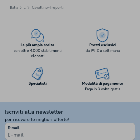
Italia
Cavallino-Treporti
La più ampia scelta
Prezzi esclusivi
con oltre 4.000 stabilimenti
da 99 € a settimana
elencati
Specialisti
Modalità di pagamento
Paga in 3 volte gratis
Iscriviti alla newsletter
per ricevere le migliori offerte!
E-mail