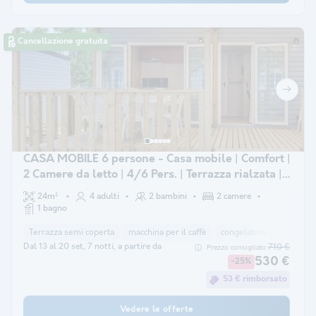
Cancellazione gratuita
CASA MOBILE 6 persone - Casa mobile | Comfort |
2 Camere da letto | 4/6 Pers. | Terrazza rialzata |
Aria condizionata.
24m²
4 adulti
2 bambini
2 camere
1 bagno
Terrazza semi coperta
macchina per il caffè
congelatore
frigorife
Dal 13 al 20 set, 7 notti, a partire da
710 €
Prezzo consigliato:
530 €
-25%
53 € rimborsato
Vedere le offerte