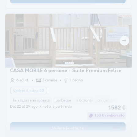
CASA MOBILE 6 persone - Suite Premium Felice
6 adulti
3 camere
1 bagno
Vedere il piano 2D
Terrazza semi coperta
barbecue
Poltrona
congelatore
frigorif
Dal 22 al 29 ago, 7 notti, a partire da
1582 €
150 € rimborsato
Vedere le offerte