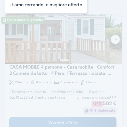
ricerca:
3
stiamo cercando le migliore offerte
Cancellazione gratuita
CASA MOBILE 4 persone - Casa mobile | Comfort |
2 Camere da letto | 4 Pers. | Terrazza rialzata |
Aria condizionata.
23m²
4 adulti
2 camere
1 bagno
Terrazza semi coperta
macchina per il caffè
frigorifero
Mobili da 
Dal 13 al 20 set, 7 notti, a partire da
663 €
Prezzo consigliato:
502 €
-24%
51 € rimborsato
Vedere le offerte