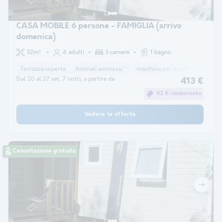
CASA MOBILE 6 persone - FAMIGLIA (arrivo
domenica)
32m²
6 adulti
3 camere
1 bagno
Terrazza coperta
Animali ammessi *
macchina per il caffè
congela
Dal 20 al 27 set, 7 notti, a partire da
413 €
42 € rimborsato
Vedere le offerte
Cancellazione gratuita