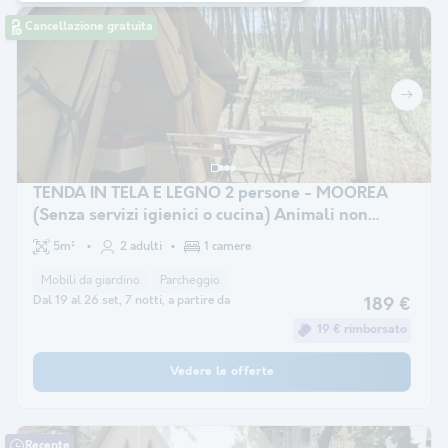
Cancellazione gratuita
TENDA IN TELA E LEGNO 2 persone - MOOREA
(Senza servizi igienici o cucina) Animali non
ammessi
5m²
2 adulti
1 camere
Mobili da giardino
Parcheggio
Dal 19 al 26 set, 7 notti, a partire da
189 €
19 € rimborsato
Vedere le offerte
Recente