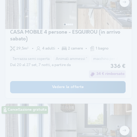
CASA MOBILE 4 persone - ESQUIROU (in arrivo
sabato)
29,5m²
4 adulti
2 camere
1 bagno
Terrazza semi coperta
Animali ammessi *
macchina per il caffè
co
Dal 20 al 27 set, 7 notti, a partire da
336 €
34 € rimborsato
Vedere le offerte
Cancellazione gratuita