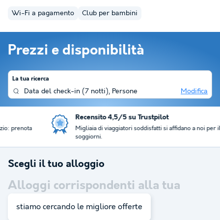
Wi-Fi a pagamento
Club per bambini
Prezzi e disponibilità
La tua ricerca
Data del check-in
(
7 notti
),
Persone
Modifica
Recensito 4,5/5 su Trustpilot
Migliaia di viaggiatori soddisfatti si affidano a noi per il loro
soggiorni.
Scegli il tuo alloggio
Alloggi corrispondenti alla tua
ricerca:
14
stiamo cercando le migliore offerte