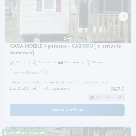
CASA MOBILE 4 persone - CABIROU (in arrivo la
domenica)
28m²
4 adulti
2 camere
1 bagno
Vedere il piano 2D
Terrazza coperta
Animali ammessi *
macchina per il caffè
congela
Dal 20 al 27 set, 7 notti, a partire da
287 €
29 € rimborsato
Vedere le offerte
Cancellazione gratuita