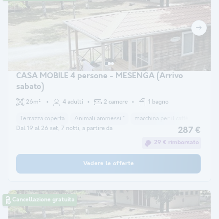
CASA MOBILE 4 persone - MESENGA (Arrivo
sabato)
26m²
4 adulti
2 camere
1 bagno
Terrazza coperta
Animali ammessi *
macchina per il caffè
congela
Dal 19 al 26 set, 7 notti, a partire da
287 €
29 € rimborsato
Vedere le offerte
Cancellazione gratuita