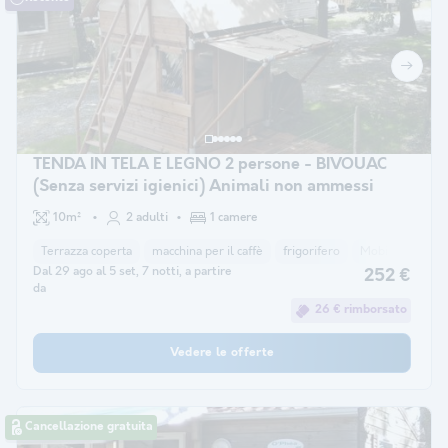
TENDA IN TELA E LEGNO 2 persone - BIVOUAC
(Senza servizi igienici) Animali non ammessi
10m²
2 adulti
1 camere
Terrazza coperta
macchina per il caffè
frigorifero
Mobili da giardi
Dal 29 ago al 5 set, 7 notti, a partire
252 €
da
26 € rimborsato
Vedere le offerte
Cancellazione gratuita