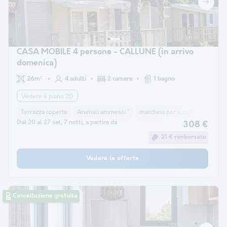
CASA MOBILE 4 persone - CALLUNE (in arrivo
domenica)
26m²
4 adulti
2 camere
1 bagno
Vedere il piano 2D
Terrazza coperta
Animali ammessi *
macchina per il caffè
congela
Dal 20 al 27 set, 7 notti, a partire da
308 €
31 € rimborsato
Vedere le offerte
Cancellazione gratuita