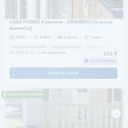
CASA MOBILE 4 persone - ESQUIROU (in arrivo
domenica)
29,5m²
4 adulti
2 camere
1 bagno
Terrazza semi coperta
Animali ammessi *
macchina per il caffè
co
Dal 20 al 27 set, 7 notti, a partire da
336 €
34 € rimborsato
Vedere le offerte
Cancellazione gratuita