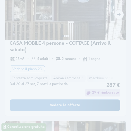
CASA MOBILE 4 persone - COTTAGE (Arrivo il
sabato)
28m²
4 adulti
2 camere
1 bagno
Vedere il piano 2D
Terrazza semi coperta
Animali ammessi *
macchina per il caffè
co
Dal 20 al 27 set, 7 notti, a partire da
287 €
29 € rimborsato
Vedere le offerte
Cancellazione gratuita