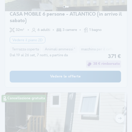
CASA MOBILE 6 persone - ATLANTICO (in arrivo il
sabato)
32m²
6 adulti
3 camere
1 bagno
Vedere il piano 2D
Terrazza coperta
Animali ammessi *
macchina per il caffè
congela
Dal 19 al 26 set, 7 notti, a partire da
371 €
38 € rimborsato
Vedere le offerte
Cancellazione gratuita