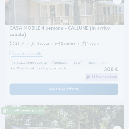
CASA MOBILE 4 persone - CALLUNE (in arrivo
sabato)
26m²
4 adulti
2 camere
1 bagno
Vedere il piano 2D
Terrazza semi coperta
Animali ammessi *
macchina per il caffè
co
Dal 20 al 27 set, 7 notti, a partire da
308 €
31 € rimborsato
Vedere le offerte
Cancellazione gratuita