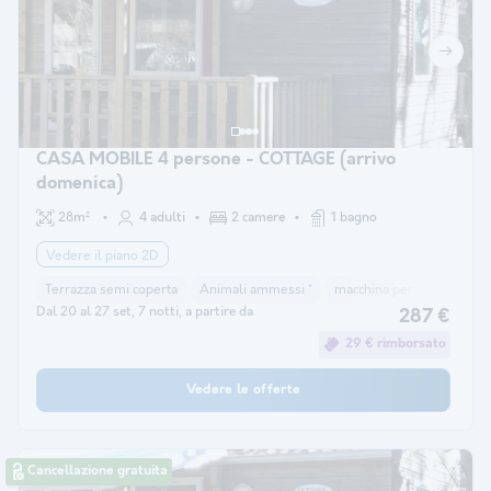
CASA MOBILE 4 persone - COTTAGE (arrivo
domenica)
28m²
4 adulti
2 camere
1 bagno
Vedere il piano 2D
Terrazza semi coperta
Animali ammessi *
macchina per il caffè
co
Dal 20 al 27 set, 7 notti, a partire da
287 €
29 € rimborsato
Vedere le offerte
Cancellazione gratuita