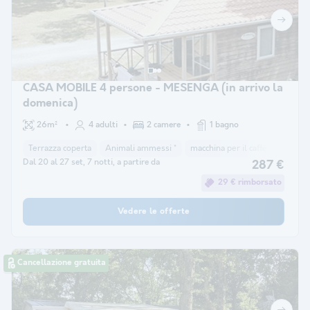
CASA MOBILE 4 persone - MESENGA (in arrivo la
domenica)
26m²
4 adulti
2 camere
1 bagno
Terrazza coperta
Animali ammessi *
macchina per il caffè
congela
Dal 20 al 27 set, 7 notti, a partire da
287 €
29 € rimborsato
Vedere le offerte
Cancellazione gratuita