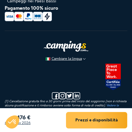
Campeggi nei Paesi Bassi
Pagamento 100% sicuro
Cambiare la lingua
(1) Cancellazione gratuita fino a 30 giorni prima dell'inizio del soggiorno (non è richiesta
alcuna giustificazione e il rimborso avviene sotto forma di nota di credito).
Vedere le
condizioni
(2) Prenota per 1€: offerta applicabile ai soggiorni che hanno luogo tra il 04/07/2026 e
476 €
il 23/08/2026 incluso. Pagamento di un acconto di 1€ al momento della prenotazione
Prezzi e disponibilità
Filtro
(eccetto spese di gestione e assicurazione), e saldo in 3 rate.
6 - 13 nov 2026