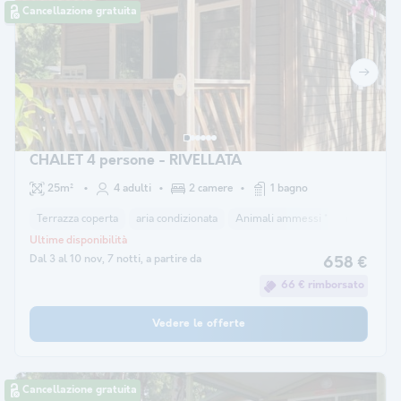
Cancellazione gratuita
CHALET 4 persone - RIVELLATA
25m²
4 adulti
2 camere
1 bagno
Terrazza coperta
aria condizionata
Animali ammessi *
macchina pe
Ultime disponibilità
Dal 3 al 10 nov, 7 notti, a partire da
658 €
66 € rimborsato
Vedere le offerte
Cancellazione gratuita