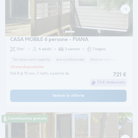
CASA MOBILE 6 persone - PIANA
31m²
6 adulti
3 camere
1 bagno
Terrazza semi coperta
aria condizionata
Animali ammessi *
macchi
Ultime disponibilità
Dal 8 al 15 nov, 7 notti, a partire da
721 €
73 € rimborsato
Vedere le offerte
Cancellazione gratuita