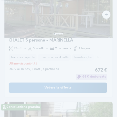
CHALET 5 persone - MARINELLA
24m²
5 adulti
2 camere
1 bagno
Terrazza coperta
macchina per il caffè
lavastoviglie
frigorifero
Ultime disponibilità
Dal 9 al 16 nov, 7 notti, a partire da
672 €
68 € rimborsato
Vedere le offerte
Cancellazione gratuita