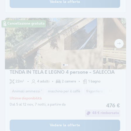
Vedere le offerte
Cancellazione gratuita
TENDA IN TELA E LEGNO 4 persone - SALECCIA
22m²
4 adulti
2 camere
1 bagno
Animali ammessi *
macchina per il caffè
frigorifero
Mobili da gia
Ultime disponibilità
Dal 5 al 12 nov, 7 notti, a partire da
476 €
48 € rimborsato
Vedere le offerte