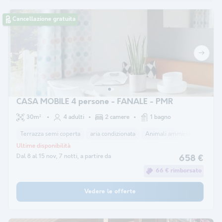
Cancellazione gratuita
CASA MOBILE 4 persone - FANALE - PMR
30m²
4 adulti
2 camere
1 bagno
Terrazza semi coperta
aria condizionata
Animali ammessi *
Ricezi
Ultime disponibilità
Dal 8 al 15 nov, 7 notti, a partire da
658 €
66 € rimborsato
Vedere le offerte