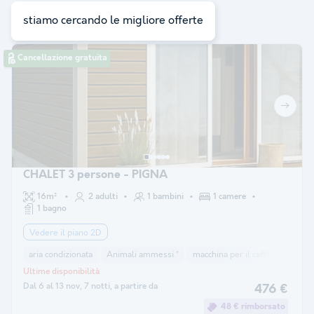
ricerca:
11
stiamo cercando le migliore offerte
Cancellazione gratuita
CHALET 3 persone - PIGNA
16m²
2 adulti
1 bambini
1 camere
1 bagno
Vedere il piano 2D
aria condizionata
Animali ammessi *
macchina per il caffè
frigorif
Ultime disponibilità
Dal 6 al 13 nov, 7 notti, a partire da
476 €
48 € rimborsato