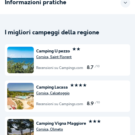
Informazioni pratiche
I migliori campeggi della regione
★★
Camping U pezzo
Corsica, Saint Florent
/10
8.7
Recensioni su Campings.com
★★★★
Camping Lacasa
Corsica, Calcatoggio
/10
8.9
Recensioni su Campings.com
★★★
Camping Vigna Maggiore
Corsica, Olmeto