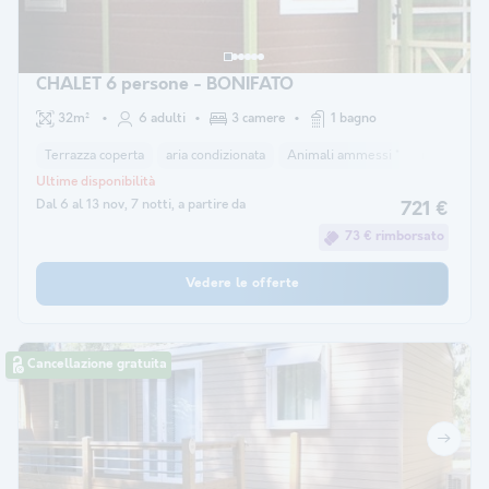
CHALET 6 persone - BONIFATO
32m²
6 adulti
3 camere
1 bagno
Terrazza coperta
aria condizionata
Animali ammessi *
macchina pe
Ultime disponibilità
Dal 6 al 13 nov, 7 notti, a partire da
721 €
73 € rimborsato
Vedere le offerte
Cancellazione gratuita