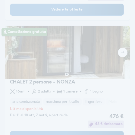
Vedere le offerte
Cancellazione gratuita
CHALET 2 persone - NONZA
16m²
2 adulti
1 camere
1 bagno
aria condizionata
macchina per il caffè
frigorifero
Mobili da giardi
Ultime disponibilità
Dal 11 al 18 ott, 7 notti, a partire da
476 €
48 € rimborsato