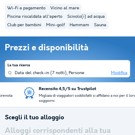
Wi-Fi a pagamento
Vicino al mare
Piscina riscaldata all'aperto
Scivolo(i) ad acqua
Club per bambini
Mini-golf
Hammam
Sauna
Prezzi e disponibilità
La tua ricerca
Data del check-in
(
7 notti
),
Persone
Modifica
Recensito 4,5/5 su Trustpilot
Migliaia di viaggiatori soddisfatti si affidano a noi per il loro
soggiorni.
Scegli il tuo alloggio
Alloggi corrispondenti alla tua