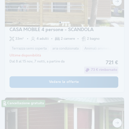
CASA MOBILE 4 persone - SCANDOLA
33m²
4 adulti
2 camere
2 bagno
Terrazza semi coperta
aria condizionata
Animali ammessi *
macchi
Ultime disponibilità
Dal 8 al 15 nov, 7 notti, a partire da
721 €
73 € rimborsato
Vedere le offerte
Cancellazione gratuita