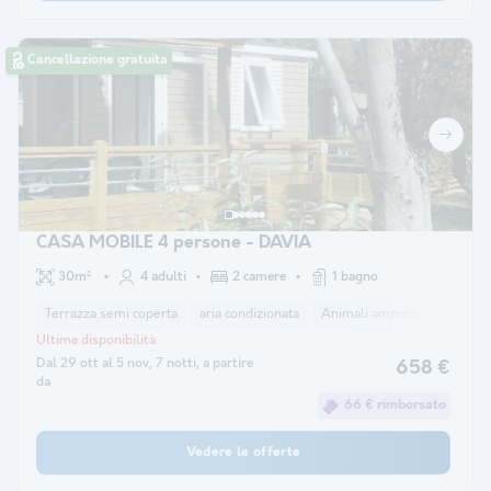
Cancellazione gratuita
CASA MOBILE 4 persone - DAVIA
30m²
4 adulti
2 camere
1 bagno
Terrazza semi coperta
aria condizionata
Animali ammessi *
macchi
Ultime disponibilità
Dal 29 ott al 5 nov, 7 notti, a partire
658 €
da
66 € rimborsato
Vedere le offerte