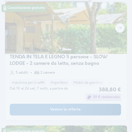
Cancellazione gratuita
TENDA IN TELA E LEGNO 5 persone - SLOW
LODGE - 2 camere da letto, senza bagno
5 adulti
2 camere
macchina per il caffè
frigorifero
Mobili da giardino
microonde
Dal 19 al 26 set, 7 notti, a partire da
388,80 €
39 € rimborsato
Vedere le offerte
Cancellazione gratuita