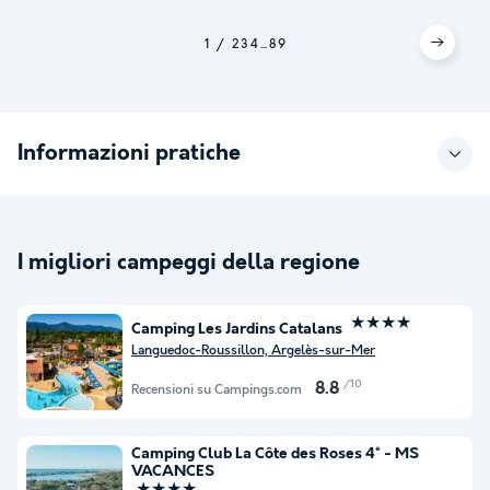
1
2
3
4
...
8
9
Informazioni pratiche
I migliori campeggi della regione
★★★★
Camping Les Jardins Catalans
Languedoc-Roussillon, Argelès-sur-Mer
/10
8.8
Recensioni su Campings.com
Camping Club La Côte des Roses 4* - MS
VACANCES
★★★★