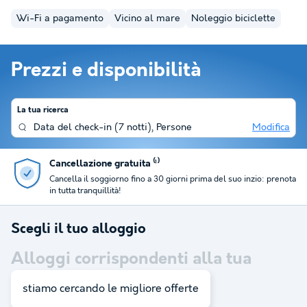
Wi-Fi a pagamento
Vicino al mare
Noleggio biciclette
Prezzi e disponibilità
La tua ricerca
Data del check-in
(
7 notti
),
Persone
Modifica
Recensito 4,5/5 su Trustpilot
Migliaia di viaggiatori soddisfatti si affidano a noi per il loro
soggiorni.
Scegli il tuo alloggio
Alloggi corrispondenti alla tua
ricerca:
10
stiamo cercando le migliore offerte