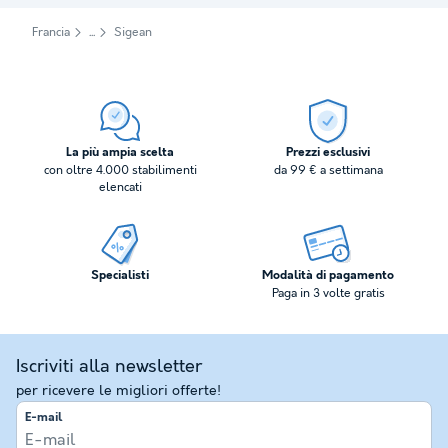
Francia
Sigean
La più ampia scelta
Prezzi esclusivi
con oltre 4.000 stabilimenti
da 99 € a settimana
elencati
Specialisti
Modalità di pagamento
Paga in 3 volte gratis
Iscriviti alla newsletter
per ricevere le migliori offerte!
E-mail