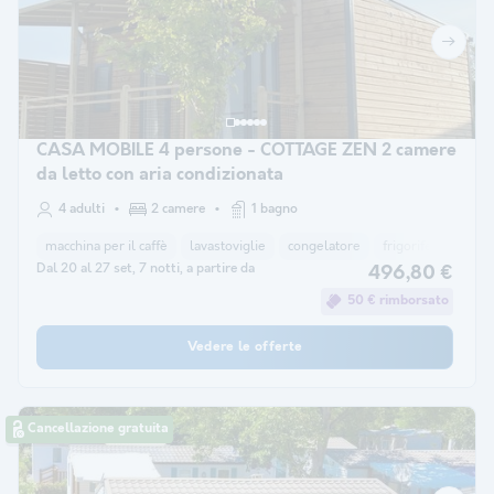
CASA MOBILE 4 persone - COTTAGE ZEN 2 camere
da letto con aria condizionata
4 adulti
2 camere
1 bagno
macchina per il caffè
lavastoviglie
congelatore
frigorifero
Mobi
Dal 20 al 27 set, 7 notti, a partire da
496,80 €
50 € rimborsato
Vedere le offerte
Cancellazione gratuita