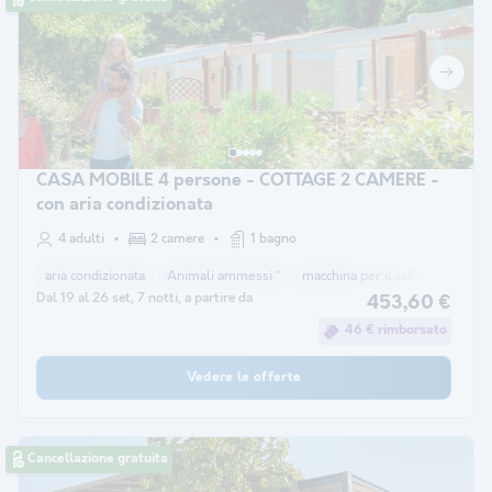
CASA MOBILE 4 persone - COTTAGE 2 CAMERE -
con aria condizionata
4 adulti
2 camere
1 bagno
aria condizionata
Animali ammessi *
macchina per il caffè
frigorif
Dal 19 al 26 set, 7 notti, a partire da
453,60 €
46 € rimborsato
Vedere le offerte
Cancellazione gratuita