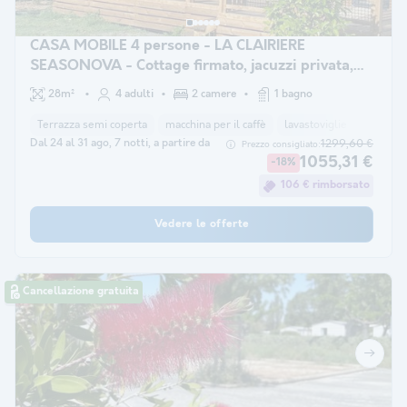
CASA MOBILE 4 persone - LA CLAIRIERE
SEASONOVA - Cottage firmato, jacuzzi privata,
aria condizionata
28m²
4 adulti
2 camere
1 bagno
Terrazza semi coperta
macchina per il caffè
lavastoviglie
frigorif
Dal 24 al 31 ago, 7 notti, a partire da
1299,60 €
Prezzo consigliato:
1055,31 €
-18%
106 € rimborsato
Vedere le offerte
Cancellazione gratuita