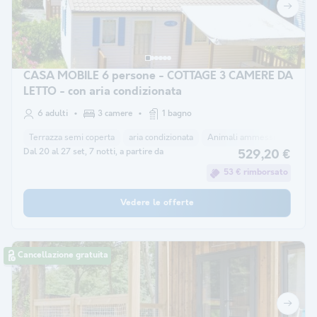
CASA MOBILE 6 persone - COTTAGE 3 CAMERE DA
LETTO - con aria condizionata
6 adulti
3 camere
1 bagno
Terrazza semi coperta
aria condizionata
Animali ammessi *
macchi
Dal 20 al 27 set, 7 notti, a partire da
529,20 €
53 € rimborsato
Vedere le offerte
Cancellazione gratuita