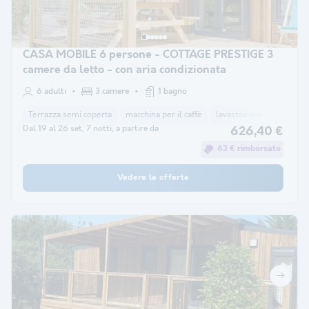
CASA MOBILE 6 persone - COTTAGE PRESTIGE 3
camere da letto - con aria condizionata
6 adulti
3 camere
1 bagno
Terrazza semi coperta
macchina per il caffè
lavastoviglie
congela
Dal 19 al 26 set, 7 notti, a partire da
626,40 €
63 € rimborsato
Vedere le offerte