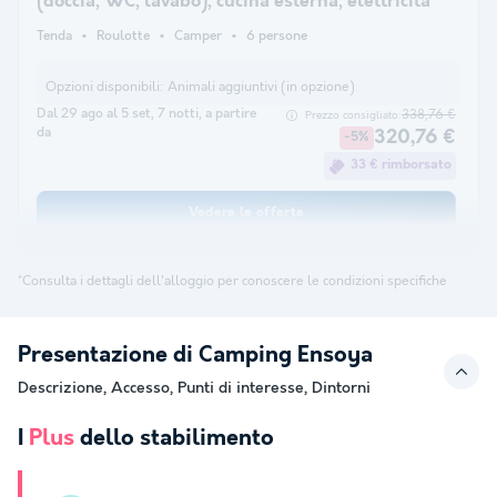
(doccia, WC, lavabo), cucina esterna, elettricità
Tenda
Roulotte
Camper
6 persone
Opzioni disponibili:
Animali aggiuntivi (in opzione)
Dal 29 ago al 5 set, 7 notti, a partire
338,76 €
Prezzo consigliato:
da
320,76 €
-5%
33 € rimborsato
Vedere le offerte
*Consulta i dettagli dell'alloggio per conoscere le condizioni specifiche
Presentazione di Camping Ensoya
Descrizione, Accesso, Punti di interesse, Dintorni
I
Plus
dello stabilimento