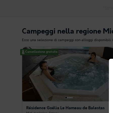
*Consu
Campeggi nella regione Mi
Ecco una selezione di campeggi con alloggi disponibili 
Cancellazione gratuita
Résidence Goélia Le Hameau de Balestas