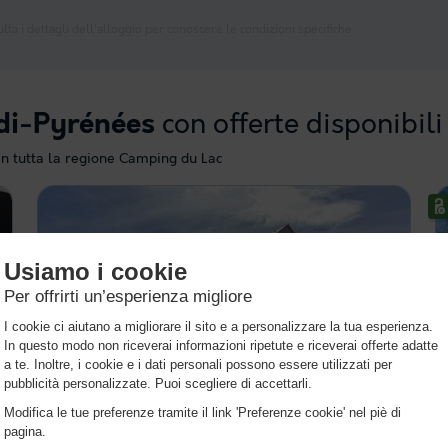
lta i dettagli dell'alloggio per conoscere le condizioni specifiche
con offerte disponibili
di-Pyrénées
in tutta la regione Camping du Lac
Résidence Les Balcons du Soleil - Vacancéole
★★