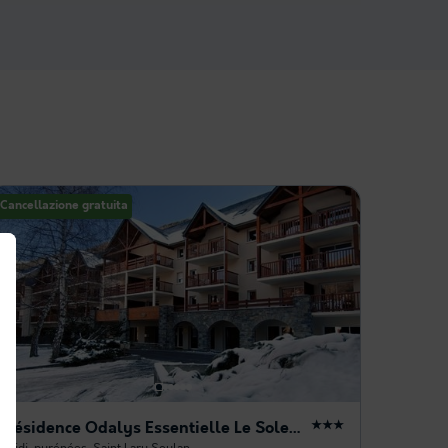
Cancellazione gratuita
Résidence Odalys Essentielle Le Soleil d'Aure
★★★