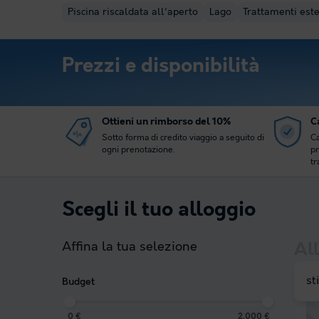
Piscina riscaldata all'aperto
Lago
Trattamenti este
Prezzi e disponibilità
Ottieni un rimborso del 10%
Ca
Sotto forma di credito viaggio a seguito di
Ca
ogni prenotazione.
pr
tr
Scegli il tuo alloggio
Affina la tua selezione
All
st
Budget
0 €
2.000 €