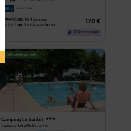
Midi-pyrénées
,
Saint Lary Soulan
9.3
Eccezionale
APPARTAMENTO 4 persone
170 €
Dal 5 al 7 apr, 2 notti, a partire da
17 € rimborsato
Cancellazione gratuita
Camping Le Saillet
★★★
Aquitania
,
Lestelle Betharram