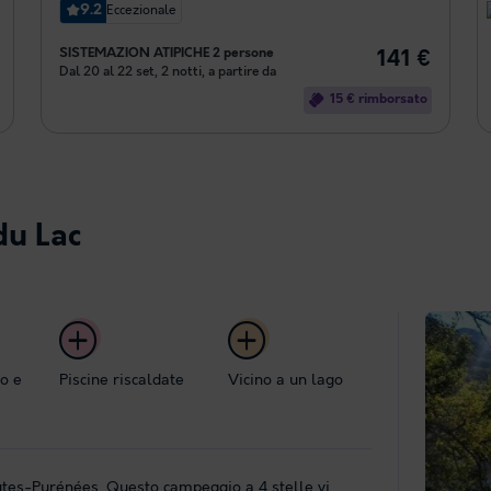
9.2
Eccezionale
SISTEMAZION ATIPICHE 2 persone
141 €
Dal 20 al 22 set, 2 notti, a partire da
15 € rimborsato
du Lac
lo e
Piscine riscaldate
Vicino a un lago
autes-Pyrénées. Questo campeggio a 4 stelle vi