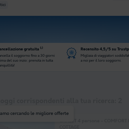
tici
ncellazione gratuita ⁽¹⁾
Recensito 4,5/5 su Trustp
ncella il soggiorno fino a 30 giorni
Migliaia di viaggiatori soddisfat
ima del suo inzio: prenota in tutta
a noi per il loro soggiorni.
anquillità!
oggi corrispondenti alla tua ricerca:
2
iamo cercando le migliore offerte
CHALET 4 persone - COMFORT 
COTTAGE