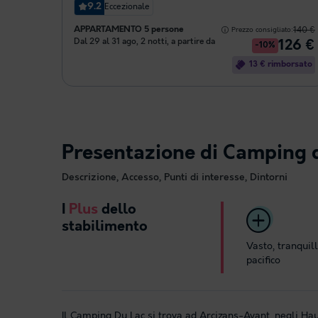
9.2
Eccezionale
APPARTAMENTO 5 persone
140 €
Prezzo consigliato:
Dal 29 al 31 ago, 2 notti, a partire da
126 €
-10%
13 € rimborsato
Presentazione di Camping 
Descrizione, Accesso, Punti di interesse, Dintorni
I
Plus
dello
stabilimento
Vasto, tranquil
pacifico
Il Camping Du Lac si trova ad Arcizans-Avant, negli H