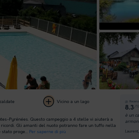
Riproduci il 
scaldate
Vicino a un lago
Recens
/1
8.3
+ 75
è un c
utes-Pyrénées. Questo campeggio a 4 stelle vi aiuterà a
armoni
foto
 ricordi. Gli amanti del nuoto potranno fare un tuffo nella
Laurent
 stato proge...
Per saperne di più