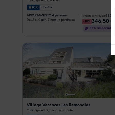
Midi-pyrénées
,
Arreau
10.0
Superbo
APPARTAMENTO 4 persone
385 €
Prezzo consigliato:
Dal 2 al 9 gen, 7 notti, a partire da
346,50 €
-10%
35 € rimborsato
Village Vacances Les Ramondies
Midi-pyrénées
,
Saint Lary Soulan