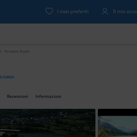
I miei preferiti
Il mio acc
Arcizans Avant
la mappa
Recensioni
Informazioni