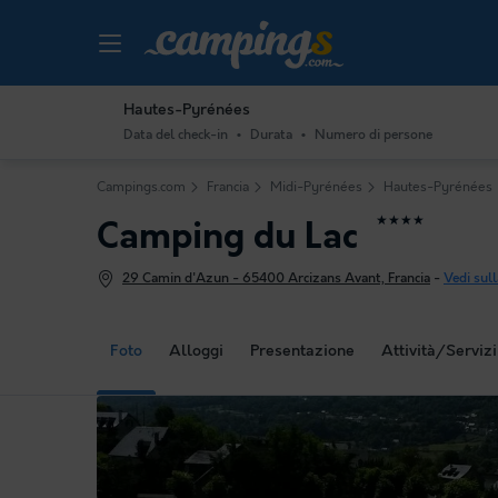
Hautes-Pyrénées
Data del check-in
Durata
Numero di persone
Campings.com
Francia
Midi-Pyrénées
Hautes-Pyrénées
★★★★
Camping du Lac
29 Camin d'Azun - 65400 Arcizans Avant, Francia
-
Vedi sul
Foto
Alloggi
Presentazione
Attività/Servizi