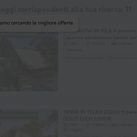
oggi corrispondenti alla tua ricerca:
11
iamo cercando le migliore offerte
BUNGALOW IN TELA 4 persone
ancellazione gratuita
Capanna amazzonica (senza ser
igienici)
24m²
4 adulti
2 camere
Recente
Terrazza semi coperta
Animali ammessi
TENDA IN TELA E LEGNO 5 pers
ancellazione gratuita
DOLCE EDEN JUNIOR
28m²
5 adulti
2 camere
1 bagno
Terrazza semi coperta
Animali ammessi