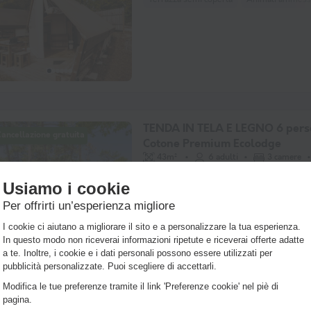
TENDA IN TELA E LEGNO 6 pers
ancellazione gratuita
Cotone Premium Ecolodge
43m²
6 adulti
3 camere
1 bagno
Vedere il piano 2D
Terrazza coperta
Animali ammessi *