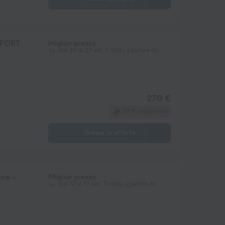
MFORT
Miglior prezzo
Dal 20 al 27 set, 7 notti, a partire da
congelatore
frigorifero
Mobili da giardino
Riscaldamento
microon
270 €
27 € rimborsato
Vedere le offerte
ne -
Miglior prezzo
Dal 12 al 19 set, 7 notti, a partire da