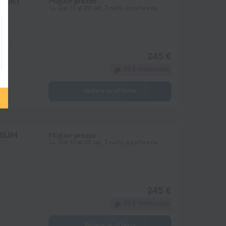
MFORT
Miglior prezzo
Dal 13 al 20 set, 7 notti, a partire da
congelatore
frigorifero
Mobili da giardino
Riscaldamento
microon
245 €
25 € rimborsato
Vedere le offerte
MIUM
Miglior prezzo
Dal 13 al 20 set, 7 notti, a partire da
congelatore
frigorifero
Mobili da giardino
Riscaldamento
microon
245 €
25 € rimborsato
Vedere le offerte