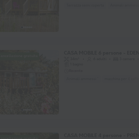
Terrazza semi coperta
Animali ammessi
CASA MOBILE 6 persone - EDE
ancellazione gratuita
34m²
6 adulti
3 camere
1 bagno
Recente
Animali ammessi *
macchina per il caffè
CASA MOBILE 4 persone - PR
ancellazione gratuita