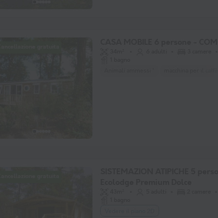
CASA MOBILE 6 persone - CO
ancellazione gratuita
34m²
6 adulti
3 camere
1 bagno
Animali ammessi *
macchina per il caffè
SISTEMAZION ATIPICHE 5 perso
ancellazione gratuita
Ecolodge Premium Dolce
43m²
5 adulti
2 camere
1 bagno
Vedere il piano 2D