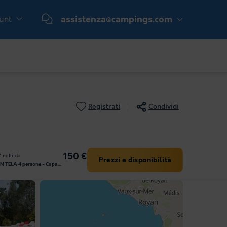
ount
assistenza@campings.com
Registrati
Condividi
150 €
 notti da
Prezzi e disponibilità
BUNGALOW IN TELA 4 persone - Capanna amazzonica (senza servizi igienici)