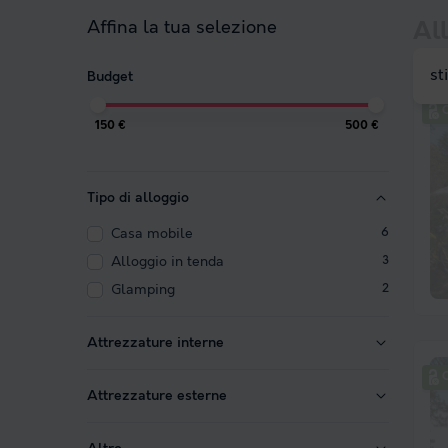
Affina la tua selezione
All
st
Budget
C
150 €
500 €
Tipo di alloggio
Casa mobile
6
Alloggio in tenda
3
Glamping
2
Attrezzature interne
C
Attrezzature esterne