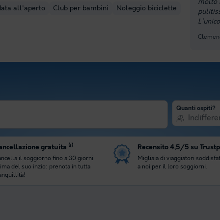
molto r
data all'aperto
Club per bambini
Noleggio biciclette
pulitis
L'unic
Clemenc
Quanti ospiti?
Indiffere
ncellazione gratuita ⁽¹⁾
Recensito 4,5/5 su Trustp
ncella il soggiorno fino a 30 giorni
Migliaia di viaggiatori soddisfat
ima del suo inzio: prenota in tutta
a noi per il loro soggiorni.
anquillità!