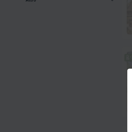
Altro
C