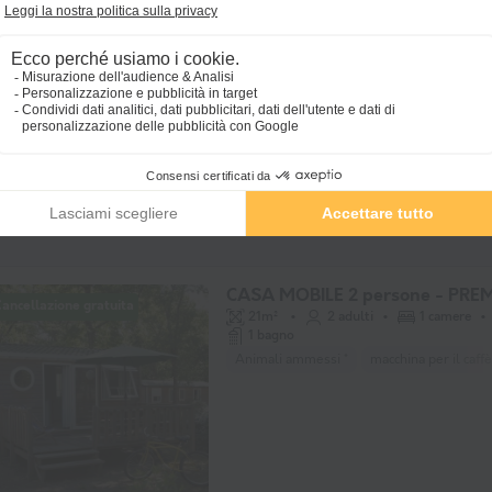
CASA MOBILE 4 persone - CO
ancellazione gratuita
32m²
4 adulti
2 camere
1 bagno
Recente
Animali ammessi *
macchina per il caffè
CASA MOBILE 2 persone - PRE
ancellazione gratuita
21m²
2 adulti
1 camere
1 bagno
Animali ammessi *
macchina per il caffè