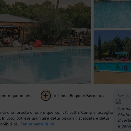
imento quotidiano
Vicino a Royan e Bordeaux
Recension
+ 25
Campeg
di una foresta di pini e querce, il Nicoll's Camp vi accoglie
Mathil
foto
 In loco, potrete usufruire della piscina riscaldata e della
diverte
nibili bi...
Per saperne di più
Il per