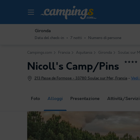
Gironda
Data del check-in
7 notti
Numero di persone
Campings.com
Francia
Aquitania
Gironda
Soulac sur 
★★★★
Nicoll's Camp/Pins
213 Passe de Formose - 33780 Soulac sur Mer, Francia
-
Vedi
Foto
Alloggi
Presentazione
Attività/Servizi