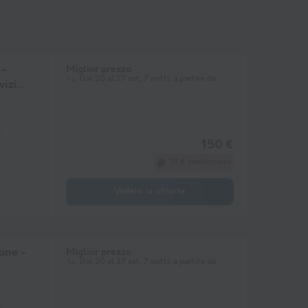
 -
Miglior prezzo
Dal 20 al 27 set, 7 notti, a partire da
vizi
 *
macchina per il caffè
congelatore
frigorifero
Mobili da giardino
150 €
15 € rimborsato
Vedere le offerte
one -
Miglior prezzo
Dal 20 al 27 set, 7 notti, a partire da
 *
macchina per il caffè
congelatore
frigorifero
Mobili da giardino